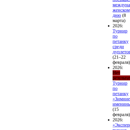
междуна
женском
дню
(8
марта)
2026:
Турнир
по
петанку
среди
дуплето
(21–22
февраля)
2026:
Нет
результа
Турнир
по
петанку
«Зимние
именин
(15
февраля)
2026:
«Экспер