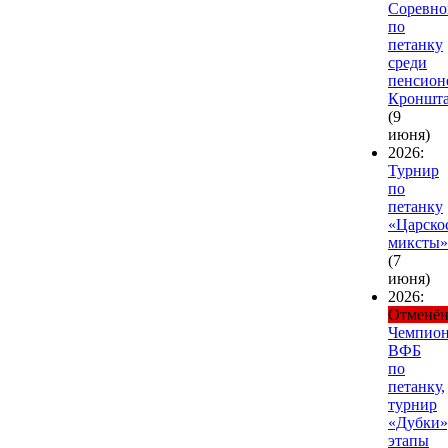
Соревно
по
петанку
среди
пенсион
Кроншта
(9
июня)
2026:
Турнир
по
петанку
«Царско
миксты»
(7
июня)
2026:
Отменё
Чемпион
ВФБ
по
петанку,
турнир
«Дубки»
этапы