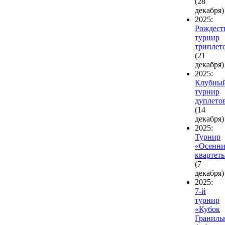
(28
декабря)
2025:
Рождест
турнир
триплет
(21
декабря)
2025:
Клубны
турнир
дуплето
(14
декабря)
2025:
Турнир
«Осенни
квартет
(7
декабря)
2025:
7-й
турнир
«Кубок
Граниль