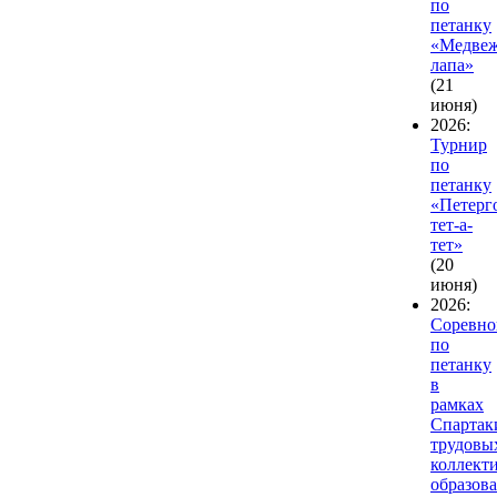
по
петанку
«Медвеж
лапа»
(21
июня)
2026:
Турнир
по
петанку
«Петерг
тет-а-
тет»
(20
июня)
2026:
Соревно
по
петанку
в
рамках
Спартак
трудовы
коллект
образов