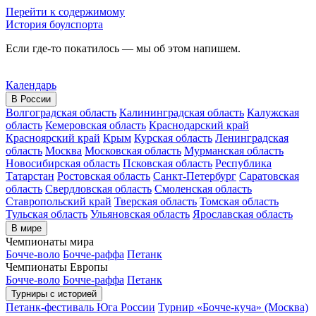
Перейти к содержимому
История боулспорта
Если где-то покатилось — мы об этом напишем.
Календарь
В России
Волгоградская область
Калининградская область
Калужская
область
Кемеровская область
Краснодарский край
Красноярский край
Крым
Курская область
Ленинградская
область
Москва
Московская область
Мурманская область
Новосибирская область
Псковская область
Республика
Татарстан
Ростовская область
Санкт-Петербург
Саратовская
область
Свердловская область
Смоленская область
Ставропольский край
Тверская область
Томская область
Тульская область
Ульяновская область
Ярославская область
В мире
Чемпионаты мира
Бочче-воло
Бочче-раффа
Петанк
Чемпионаты Европы
Бочче-воло
Бочче-раффа
Петанк
Турниры с историей
Петанк-фестиваль Юга России
Турнир «Бочче-куча» (Москва)