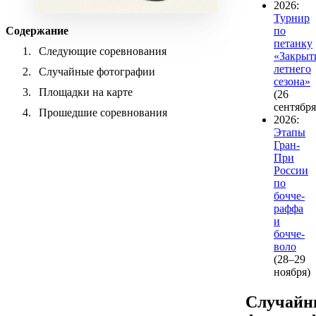
2026:
Турнир
по
Содержание
петанку
Следующие соревнования
«Закрыт
летнего
Случайные фотографии
сезона»
Площадки на карте
(26
сентября
Прошедшие соревнования
2026:
Этапы
Гран-
При
России
по
бочче-
раффа
и
бочче-
воло
(28–29
ноября)
Случайн