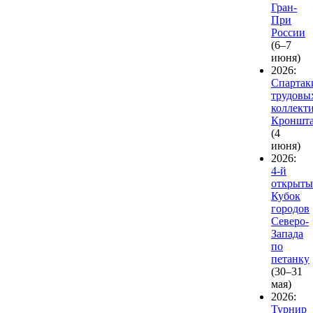
Гран-
При
России
(6–7
июня)
2026:
Спартак
трудовы
коллект
Кроншта
(4
июня)
2026:
4-й
открыт
Кубок
городов
Северо-
Запада
по
петанку
(30–31
мая)
2026:
Турнир