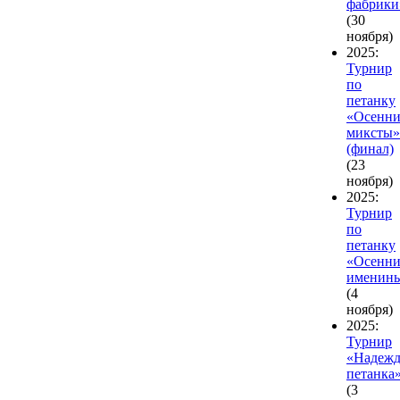
фабрики
(30
ноября)
2025:
Турнир
по
петанку
«Осенни
миксты»
(финал)
(23
ноября)
2025:
Турнир
по
петанку
«Осенни
именин
(4
ноября)
2025:
Турнир
«Надеж
петанка
(3