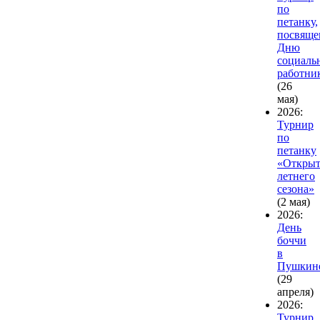
по
петанку,
посвящ
Дню
социаль
работни
(26
мая)
2026:
Турнир
по
петанку
«Открыт
летнего
сезона»
(2 мая)
2026:
День
боччи
в
Пушкин
(29
апреля)
2026:
Турнир