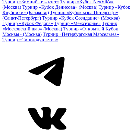
Турнир «Зимний тет-а-тет»
Турнир «Кубок NexVik'a»
(Москва)
Турнир «Кубок Денисова» (Москва)
Турнир «Кубок
Клубники» (Балаково)
Турнир «Кубок мэра Петергофа»
(Санкт-Петербург)
Турнир «Кубок Созидание» (Москва)
Турнир «Кубок Федора»
Турнир «Межсезонье»
Турнир
«Московский шар» (Москва)
Турнир «Открытый Кубок
Москвы» (Москва)
Турнир «Петербургская Марсельеза»
Турнир «Синглодуплетов»