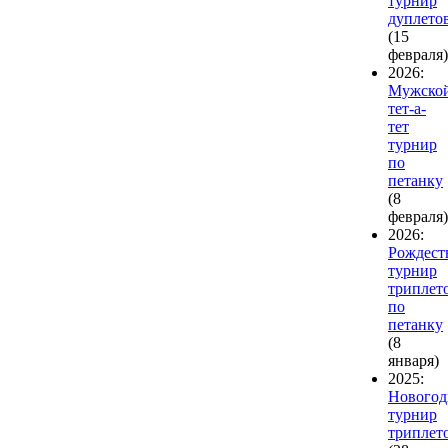
турнир
дуплето
(15
февраля)
2026:
Мужско
тет-а-
тет
турнир
по
петанку
(8
февраля)
2026:
Рождест
турнир
триплет
по
петанку
(8
января)
2025:
Нового
турнир
триплет