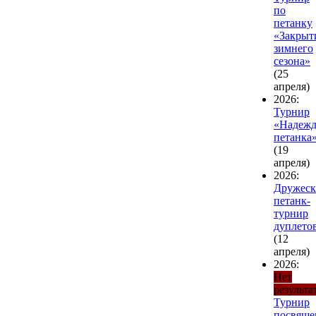
по
петанку
«Закрыт
зимнего
сезона»
(25
апреля)
2026:
Турнир
«Надеж
петанка
(19
апреля)
2026:
Дружес
петанк-
турнир
дуплето
(12
апреля)
2026:
Нет
результа
Турнир
посвящ