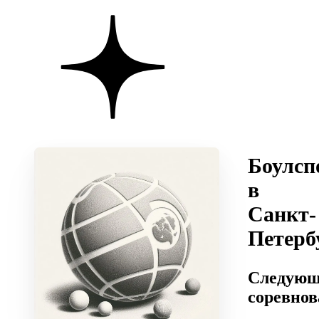
Боулсп
в
Санкт-
Петерб
Следующ
соревно