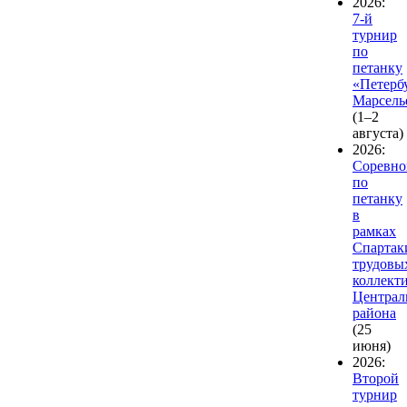
2026:
7-й
турнир
по
петанку
«Петерб
Марсель
(1–2
августа)
2026:
Соревно
по
петанку
в
рамках
Спартак
трудовы
коллект
Централ
района
(25
июня)
2026:
Второй
турнир