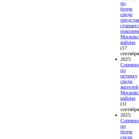
по
бочче
среди
предста
старшег
поколен
Московс
района
(17
сентября
2025:
Соревно
по
петанку
среди
жителей
Московс
района
(11
сентября
2025:
Соревно
по
бочче
среди