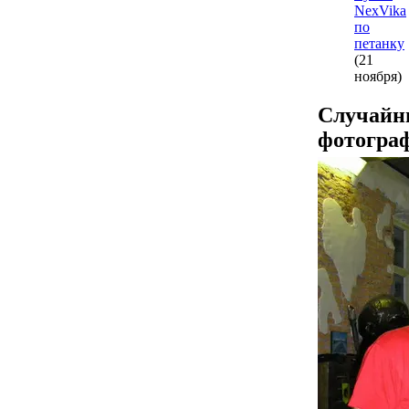
NexVika
по
петанку
(21
ноября)
Случайн
фотогра