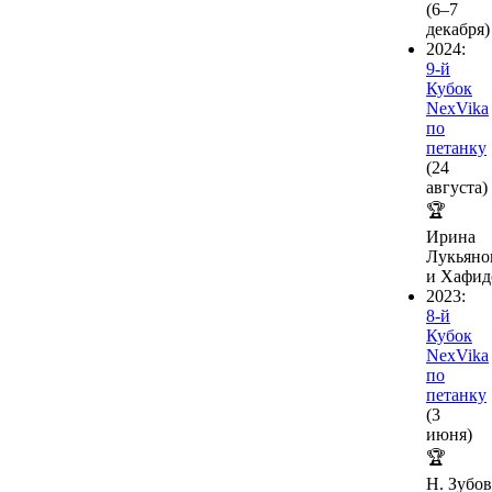
(6–7
декабря)
2024:
9-й
Кубок
NexVika
по
петанку
(24
августа)
🏆
Ирина
Лукьяно
и Хафид
2023:
8-й
Кубок
NexVika
по
петанку
(3
июня)
🏆
Н. Зубов