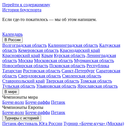
Перейти к содержимому
История боулспорта
Если где-то покатилось — мы об этом напишем.
Календарь
В России
Волгоградская область
Калининградская область
Калужская
область
Кемеровская область
Краснодарский край
Красноярский край
Крым
Курская область
Ленинградская
область
Москва
Московская область
Мурманская область
Новосибирская область
Псковская область
Республика
Татарстан
Ростовская область
Санкт-Петербург
Саратовская
область
Свердловская область
Смоленская область
Ставропольский край
Тверская область
Томская область
Тульская область
Ульяновская область
Ярославская область
В мире
Чемпионаты мира
Бочче-воло
Бочче-раффа
Петанк
Чемпионаты Европы
Бочче-воло
Бочче-раффа
Петанк
Турниры с историей
Петанк-фестиваль Юга России
Турнир «Бочче-куча» (Москва)