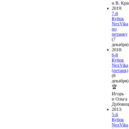
и В. Кр
2019:
7-й
Кубок
NexVika
по
петанку
(7
декабря)
2018:
6-й
Кубок
NexVika
(петанк)
(8
декабря)
🏆
Игорь
и Ольга
Дубовиц
2013:
5-й
Кубок
NexVika