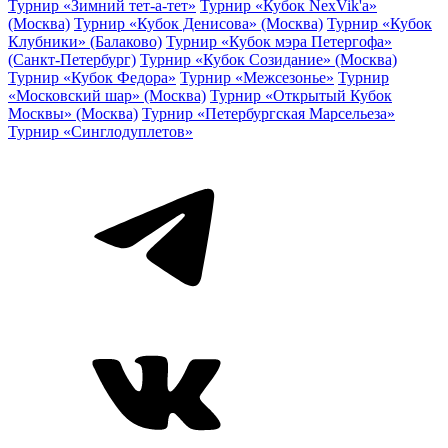
Турнир «Зимний тет-а-тет»
Турнир «Кубок NexVik'a»
(Москва)
Турнир «Кубок Денисова» (Москва)
Турнир «Кубок
Клубники» (Балаково)
Турнир «Кубок мэра Петергофа»
(Санкт-Петербург)
Турнир «Кубок Созидание» (Москва)
Турнир «Кубок Федора»
Турнир «Межсезонье»
Турнир
«Московский шар» (Москва)
Турнир «Открытый Кубок
Москвы» (Москва)
Турнир «Петербургская Марсельеза»
Турнир «Синглодуплетов»