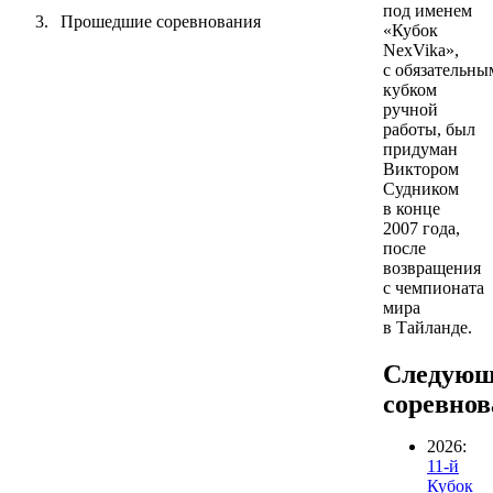
под именем
Прошедшие соревнования
«Кубок
NexVika»,
с обязательны
кубком
ручной
работы, был
придуман
Виктором
Судником
в конце
2007 года,
после
возвращения
с чемпионата
мира
в Тайланде.
Следующ
соревно
2026:
11-й
Кубок