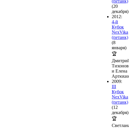
(петанк)
(20
декабря)
2012:
4-й
Кубок
NexVika
(петанк)
(8
января)
🏆
Дмитри
Тихонов
и Елена
Артюхи
2009:
III
Кубок
NexVika
(петанк)
(12
декабря)
🏆
Светлан