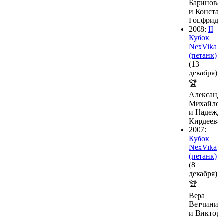
Баринов
и Конст
Гоцфрид
2008:
II
Кубок
NexVika
(петанк)
(13
декабря)
🏆
Алексан
Михайл
и Надеж
Кирдеев
2007:
Кубок
NexVika
(петанк)
(8
декабря)
🏆
Вера
Ветчини
и Викто