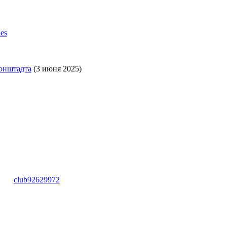
es
онштадта
(3 июня 2025)
club92629972