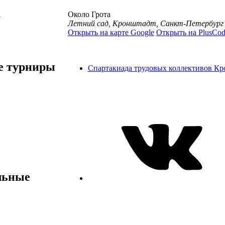
а
Около Грота
Летний сад, Кронштадт, Санкт-Петербург
Открыть на карте Google
Открыть на PlusCod
 турниры
Спартакиада трудовых коллективов Кр
льные