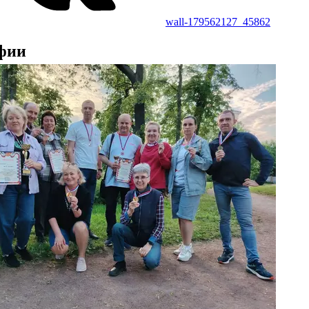
wall-179562127_45862
фии