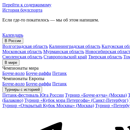
Перейти к содержимому
История боулспорта
Если где-то покатилось — мы об этом напишем.
Календарь
В России
Волгоградская область
Калининградская область
Калужская об
Московская область
Мурманская область
Новосибирская облас
Смоленская область
Ставропольский край
Тверская область
Том
В мире
Чемпионаты мира
Бочче-воло
Бочче-раффа
Петанк
Чемпионаты Европы
Бочче-воло
Бочче-раффа
Петанк
Турниры с историей
Петанк-фестиваль Юга России
Турнир «Бочче-куча» (Москва)
(Балаково)
Турнир «Кубок мэра Петергофа» (Санкт-Петербург)
Турнир «Открытый Кубок Москвы» (Москва)
Турнир «Петербу