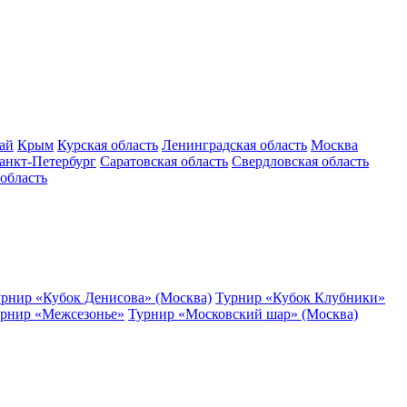
ай
Крым
Курская область
Ленинградская область
Москва
анкт-Петербург
Саратовская область
Свердловская область
область
рнир «Кубок Денисова» (Москва)
Турнир «Кубок Клубники»
рнир «Межсезонье»
Турнир «Московский шар» (Москва)