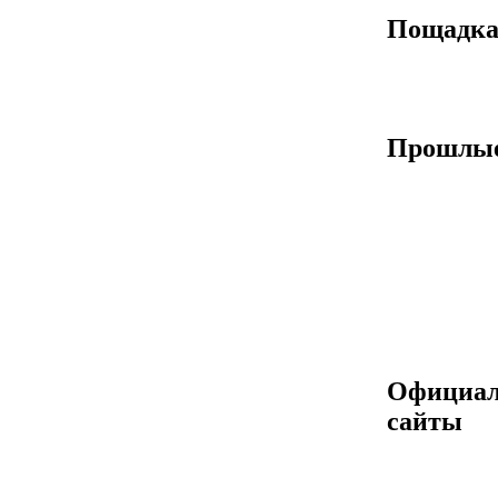
Пощадк
Прошлые
Официа
сайты