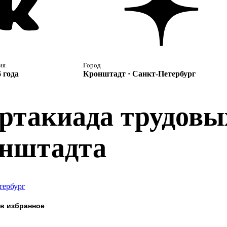
ия
Город
 года
Кронштадт · Санкт-Петербург
ртакиада трудовы
нштадта
тербург