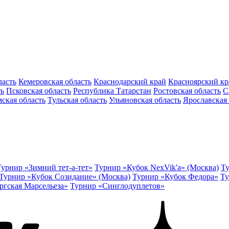
ласть
Кемеровская область
Краснодарский край
Красноярский кр
ть
Псковская область
Республика Татарстан
Ростовская область
С
ская область
Тульская область
Ульяновская область
Ярославская 
Турнир «Зимний тет-а-тет»
Турнир «Кубок NexVik'a» (Москва)
Ту
Турнир «Кубок Созидание» (Москва)
Турнир «Кубок Федора»
Ту
ргская Марсельеза»
Турнир «Синглодуплетов»