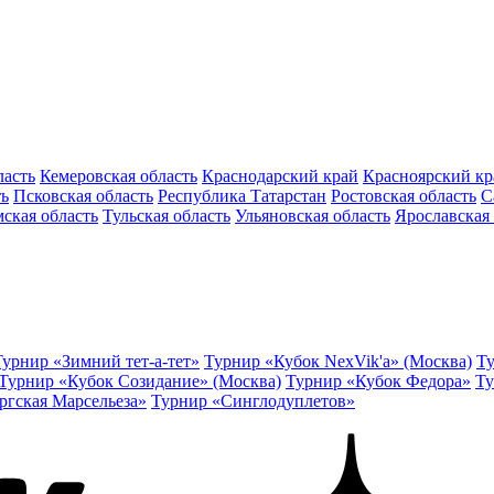
ласть
Кемеровская область
Краснодарский край
Красноярский кр
ть
Псковская область
Республика Татарстан
Ростовская область
С
ская область
Тульская область
Ульяновская область
Ярославская 
Турнир «Зимний тет-а-тет»
Турнир «Кубок NexVik'a» (Москва)
Ту
Турнир «Кубок Созидание» (Москва)
Турнир «Кубок Федора»
Ту
ргская Марсельеза»
Турнир «Синглодуплетов»