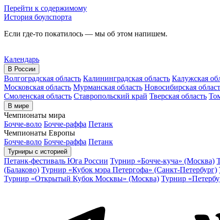
Перейти к содержимому
История боулспорта
Если где-то покатилось — мы об этом напишем.
Календарь
В России
Волгоградская область
Калининградская область
Калужская об
Московская область
Мурманская область
Новосибирская облас
Смоленская область
Ставропольский край
Тверская область
Том
В мире
Чемпионаты мира
Бочче-воло
Бочче-раффа
Петанк
Чемпионаты Европы
Бочче-воло
Бочче-раффа
Петанк
Турниры с историей
Петанк-фестиваль Юга России
Турнир «Бочче-куча» (Москва)
(Балаково)
Турнир «Кубок мэра Петергофа» (Санкт-Петербург)
Турнир «Открытый Кубок Москвы» (Москва)
Турнир «Петербу