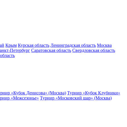
ай
Крым
Курская область
Ленинградская область
Москва
анкт-Петербург
Саратовская область
Свердловская область
область
рнир «Кубок Денисова» (Москва)
Турнир «Кубок Клубники»
рнир «Межсезонье»
Турнир «Московский шар» (Москва)