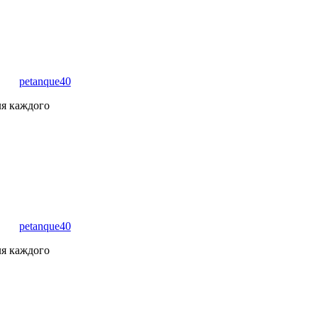
petanque40
ля каждого
petanque40
ля каждого