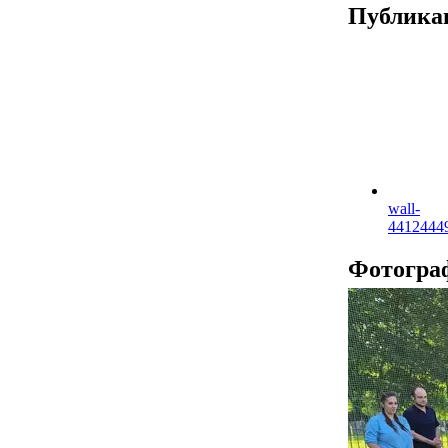
Публика
wall-
4412444
Фотогра