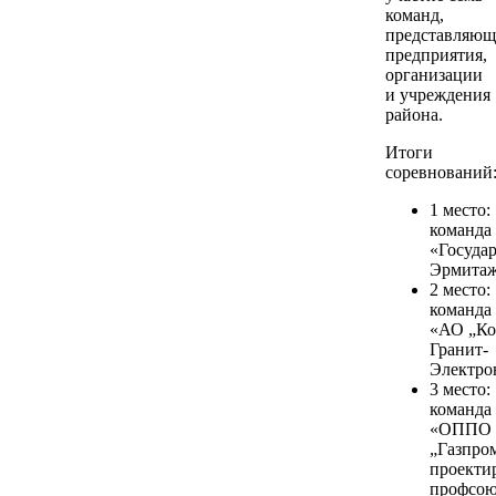
команд,
представляю
предприятия,
организации
и учреждения
района.
Итоги
соревнований
1 место:
команда
«Госуда
Эрмитаж
2 место:
команда
«АО „Ко
Гранит-
Электро
3 место:
команда
«ОППО
„Газпро
проекти
профсою