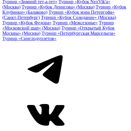
Турнир «Зимний тет-а-тет»
Турнир «Кубок NexVik'a»
(Москва)
Турнир «Кубок Денисова» (Москва)
Турнир «Кубок
Клубники» (Балаково)
Турнир «Кубок мэра Петергофа»
(Санкт-Петербург)
Турнир «Кубок Созидание» (Москва)
Турнир «Кубок Федора»
Турнир «Межсезонье»
Турнир
«Московский шар» (Москва)
Турнир «Открытый Кубок
Москвы» (Москва)
Турнир «Петербургская Марсельеза»
Турнир «Синглодуплетов»