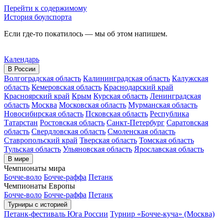
Перейти к содержимому
История боулспорта
Если где-то покатилось — мы об этом напишем.
Календарь
В России
Волгоградская область
Калининградская область
Калужская
область
Кемеровская область
Краснодарский край
Красноярский край
Крым
Курская область
Ленинградская
область
Москва
Московская область
Мурманская область
Новосибирская область
Псковская область
Республика
Татарстан
Ростовская область
Санкт-Петербург
Саратовская
область
Свердловская область
Смоленская область
Ставропольский край
Тверская область
Томская область
Тульская область
Ульяновская область
Ярославская область
В мире
Чемпионаты мира
Бочче-воло
Бочче-раффа
Петанк
Чемпионаты Европы
Бочче-воло
Бочче-раффа
Петанк
Турниры с историей
Петанк-фестиваль Юга России
Турнир «Бочче-куча» (Москва)