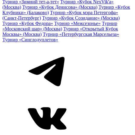
Турнир «Зимний тет-а-тет»
Турнир «Кубок NexVik'a»
(Москва)
Турнир «Кубок Денисова» (Москва)
Турнир «Кубок
Клубники» (Балаково)
Турнир «Кубок мэра Петергофа»
(Санкт-Петербург)
Турнир «Кубок Созидание» (Москва)
Турнир «Кубок Федора»
Турнир «Межсезонье»
Турнир
«Московский шар» (Москва)
Турнир «Открытый Кубок
Москвы» (Москва)
Турнир «Петербургская Марсельеза»
Турнир «Синглодуплетов»