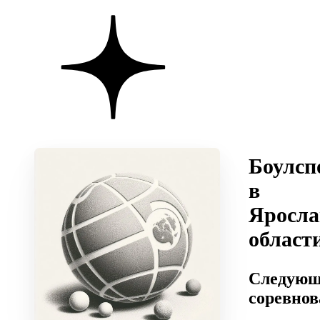
Боулсп
в
Яросла
област
Следующ
соревно