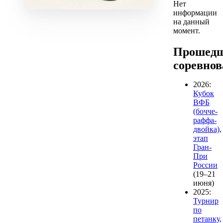
Нет
информации
на данный
момент.
Прошед
соревно
2026:
Кубок
ВФБ
(бочче-
раффа-
двойка),
этап
Гран-
При
России
(19–21
июня)
2025:
Турнир
по
петанку,