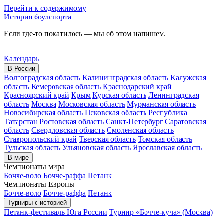
Перейти к содержимому
История боулспорта
Если где-то покатилось — мы об этом напишем.
Календарь
В России
Волгоградская область
Калининградская область
Калужская
область
Кемеровская область
Краснодарский край
Красноярский край
Крым
Курская область
Ленинградская
область
Москва
Московская область
Мурманская область
Новосибирская область
Псковская область
Республика
Татарстан
Ростовская область
Санкт-Петербург
Саратовская
область
Свердловская область
Смоленская область
Ставропольский край
Тверская область
Томская область
Тульская область
Ульяновская область
Ярославская область
В мире
Чемпионаты мира
Бочче-воло
Бочче-раффа
Петанк
Чемпионаты Европы
Бочче-воло
Бочче-раффа
Петанк
Турниры с историей
Петанк-фестиваль Юга России
Турнир «Бочче-куча» (Москва)