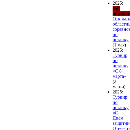
2025:
Нет
результа
Открыт
областн
соревно
по
петанку
(1 мая)
2025:
Турнир
по
петанку
«С 8
марта»
(2
марта)
2025:
Турнир
по
петанку
«С
Днём
защитни
Отечест