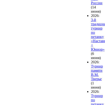
России
(14
июня)
2026:
3-й
традиц
турнир
по
петанку
«Настав
+
Юниор»
(6
июня)
2026:
Турнир
памяти
В.М.
Тверье
(1
июня)
2026:
Турнир
по
петанку