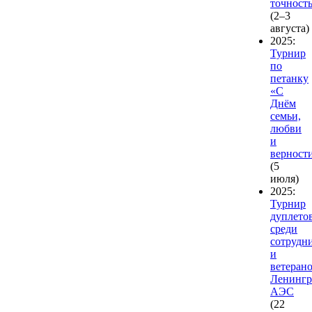
точность
(2–3
августа)
2025:
Турнир
по
петанку
«С
Днём
семьи,
любви
и
верност
(5
июля)
2025:
Турнир
дуплето
среди
сотрудн
и
ветеран
Ленингр
АЭС
(22