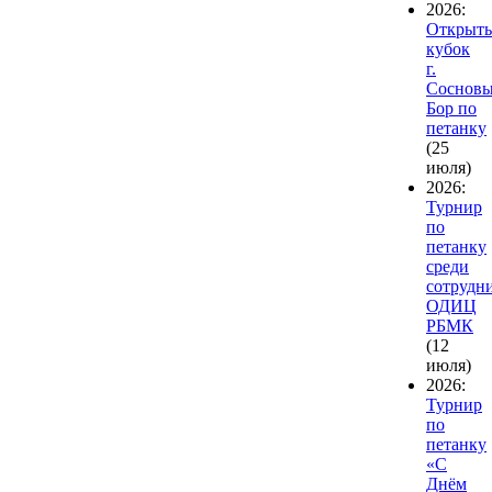
2026:
Открыт
кубок
г.
Соснов
Бор по
петанку
(25
июля)
2026:
Турнир
по
петанку
среди
сотрудн
ОДИЦ
РБМК
(12
июля)
2026:
Турнир
по
петанку
«С
Днём