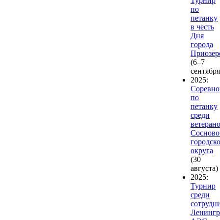
Турнир
по
петанку
в честь
Дня
города
Приозер
(6–7
сентября
2025:
Соревно
по
петанку
среди
ветеран
Сосново
городск
округа
(30
августа)
2025:
Турнир
среди
сотрудн
Ленингр