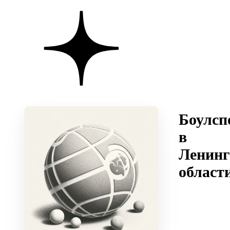
Боулсп
в
Ленинг
област