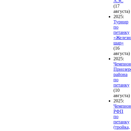
АЭС
(17
августа)
2025:
Турнир
по
петанку
«Желез
шар»
(16
августа)
2025:
Чемпион
Приозер
района
по
петанку
(10
августа)
2025:
Чемпион
РФП
по
петанку
(тройка,