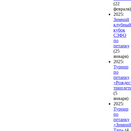
(22
февраля)
2025:
Зимний
клубны
кубок
СЗФО
по
петанку
(25
января)
2025:
Турнир
по
петанку
«Рождес
триплет
(5
января)
2025:
Турнир
по
петанку
«Зимни
Тир»
(4