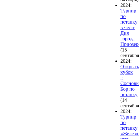
2024:
Турнир
по
петанку
в честь
Дня
города
Приозер
(15
сентября
2024:
Открыт
кубок
г.
Соснов
Бор по
петанку
(14
сентября
2024:
Турнир
по
петанку
«Желез