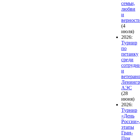
семьи,
любви
и
верност
(4
июля)
2026:
Турнир
по
петанку
среди
сотрудн
и
ветеран
Ленингр
АЭС
(28
июня)
2026:
Турнир
«День
России»
этапы
Гран-
При