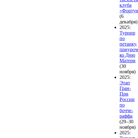
клуба
«Фортун
(6
декабря)
2025:
Турнир
по
петанку,
приуро
ко Дню
Матери
(30
ноября)
2025:
Этап
Гран-
При
России
по
бочче-
раффа
(29–30
ноября)
2025: