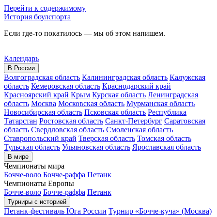
Перейти к содержимому
История боулспорта
Если где-то покатилось — мы об этом напишем.
Календарь
В России
Волгоградская область
Калининградская область
Калужская
область
Кемеровская область
Краснодарский край
Красноярский край
Крым
Курская область
Ленинградская
область
Москва
Московская область
Мурманская область
Новосибирская область
Псковская область
Республика
Татарстан
Ростовская область
Санкт-Петербург
Саратовская
область
Свердловская область
Смоленская область
Ставропольский край
Тверская область
Томская область
Тульская область
Ульяновская область
Ярославская область
В мире
Чемпионаты мира
Бочче-воло
Бочче-раффа
Петанк
Чемпионаты Европы
Бочче-воло
Бочче-раффа
Петанк
Турниры с историей
Петанк-фестиваль Юга России
Турнир «Бочче-куча» (Москва)