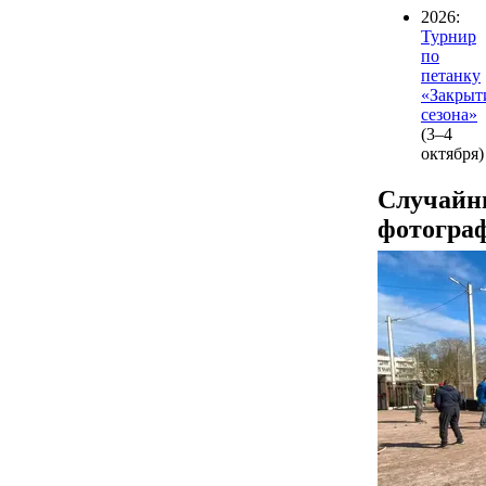
2026:
Турнир
по
петанку
«Закрыт
сезона»
(3–4
октября)
Случайн
фотогра