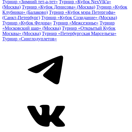
Турнир «Зимний тет-а-тет»
Турнир «Кубок NexVik'a»
(Москва)
Турнир «Кубок Денисова» (Москва)
Турнир «Кубок
Клубники» (Балаково)
Турнир «Кубок мэра Петергофа»
(Санкт-Петербург)
Турнир «Кубок Созидание» (Москва)
Турнир «Кубок Федора»
Турнир «Межсезонье»
Турнир
«Московский шар» (Москва)
Турнир «Открытый Кубок
Москвы» (Москва)
Турнир «Петербургская Марсельеза»
Турнир «Синглодуплетов»