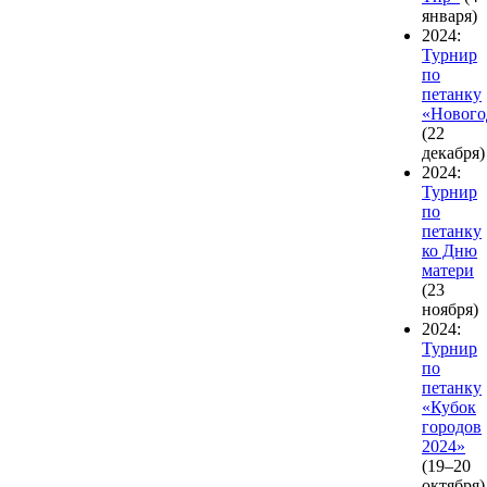
января)
2024:
Турнир
по
петанку
«Нового
(22
декабря)
2024:
Турнир
по
петанку
ко Дню
матери
(23
ноября)
2024:
Турнир
по
петанку
«Кубок
городов
2024»
(19–20
октября)