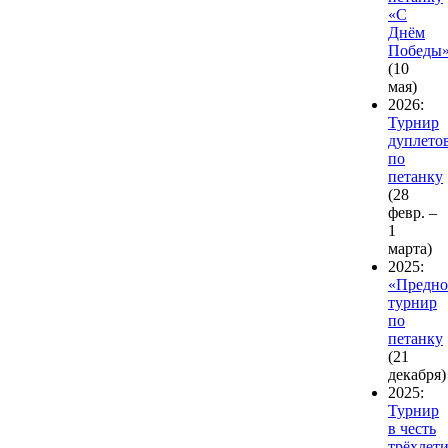
«С
Днём
Победы
(10
мая)
2026:
Турнир
дуплето
по
петанку
(28
февр. –
1
марта)
2025:
«Предно
турнир
по
петанку
(21
декабря)
2025:
Турнир
в честь
трёхлет