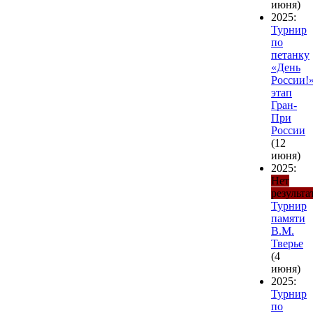
июня)
2025:
Турнир
по
петанку
«День
России!»
этап
Гран-
При
России
(12
июня)
2025:
Нет
результа
Турнир
памяти
В.М.
Тверье
(4
июня)
2025:
Турнир
по