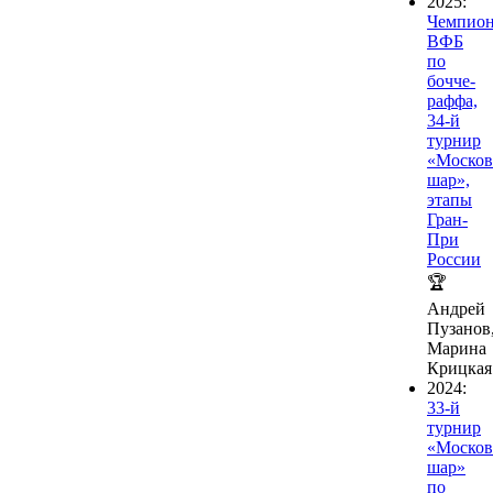
2025:
Чемпион
ВФБ
по
бочче-
раффа,
34-й
турнир
«Москов
шар»,
этапы
Гран-
При
России
🏆
Андрей
Пузанов
Марина
Крицкая
2024:
33-й
турнир
«Москов
шар»
по