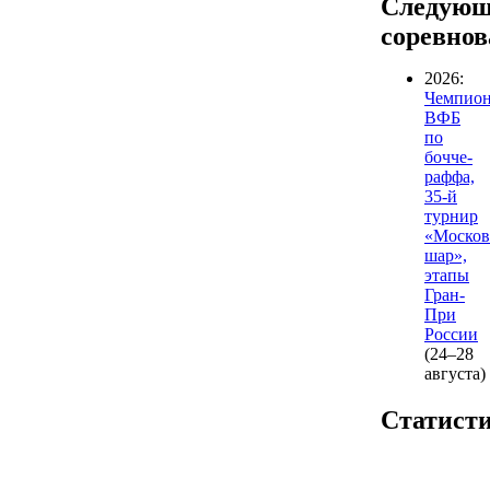
Следующ
соревно
2026:
Чемпион
ВФБ
по
бочче-
раффа,
35-й
турнир
«Москов
шар»,
этапы
Гран-
При
России
(24–28
августа)
Статист