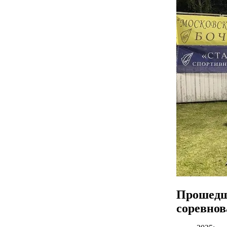
Прошед
соревно