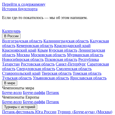
Перейти к содержимому
История боулспорта
Если где-то покатилось — мы об этом напишем.
Календарь
В России
Волгоградская область
Калининградская область
Калужская
область
Кемеровская область
Краснодарский край
Красноярский край
Крым
Курская область
Ленинградская
область
Москва
Московская область
Мурманская область
Новосибирская область
Псковская область
Республика
Татарстан
Ростовская область
Санкт-Петербург
Саратовская
область
Свердловская область
Смоленская область
Ставропольский край
Тверская область
Томская область
Тульская область
Ульяновская область
Ярославская область
В мире
Чемпионаты мира
Бочче-воло
Бочче-раффа
Петанк
Чемпионаты Европы
Бочче-воло
Бочче-раффа
Петанк
Турниры с историей
Петанк-фестиваль Юга России
Турнир «Бочче-куча» (Москва)