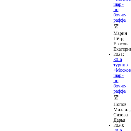
шар»
по
бочче-
раффа
🏆
Марин
Пётр,
Ерасова
Екатери
2021:
30-й
турнир
«Москов
шар»
по
бочче-
раффа
🏆
Попов
Михаил,
Сизова
Дарья
2020:
29-й