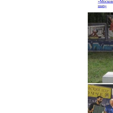
«Москов
шар»