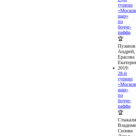
турнир
«Москов
шар»
по
бочче-
раффа
🏆
Пузанов
Андрей,
Ерасова
Екатери
2019:
28-й
турнир
«Москов
шар»
по
бочче-
раффа
🏆
Стыкал
Владими
Сизова