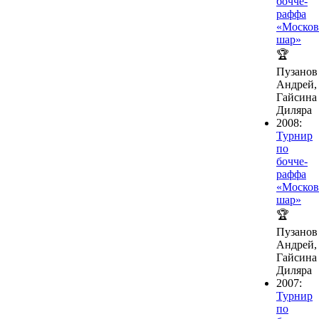
бочче-
раффа
«Москов
шар»
🏆
Пузанов
Андрей,
Гайсина
Диляра
2008:
Турнир
по
бочче-
раффа
«Москов
шар»
🏆
Пузанов
Андрей,
Гайсина
Диляра
2007:
Турнир
по