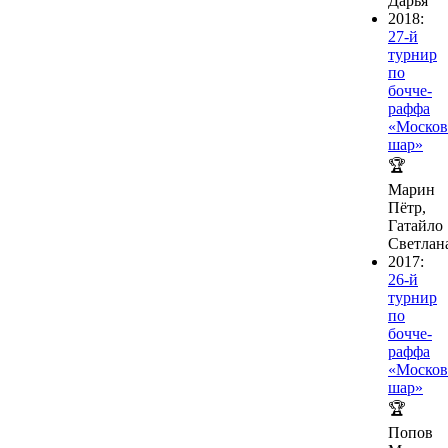
Дарья
2018:
27-й
турнир
по
бочче-
раффа
«Москов
шар»
🏆
Марин
Пётр,
Гатайло
Светлан
2017:
26-й
турнир
по
бочче-
раффа
«Москов
шар»
🏆
Попов