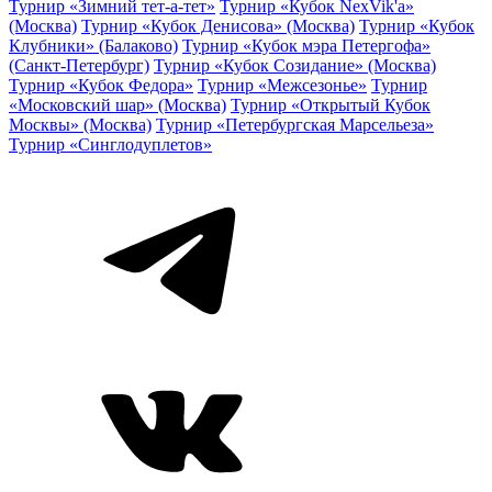
Турнир «Зимний тет-а-тет»
Турнир «Кубок NexVik'a»
(Москва)
Турнир «Кубок Денисова» (Москва)
Турнир «Кубок
Клубники» (Балаково)
Турнир «Кубок мэра Петергофа»
(Санкт-Петербург)
Турнир «Кубок Созидание» (Москва)
Турнир «Кубок Федора»
Турнир «Межсезонье»
Турнир
«Московский шар» (Москва)
Турнир «Открытый Кубок
Москвы» (Москва)
Турнир «Петербургская Марсельеза»
Турнир «Синглодуплетов»