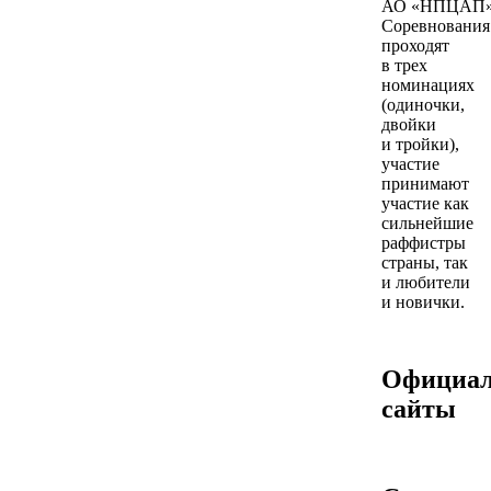
АО «НПЦАП»
Соревнования
проходят
в трех
номинациях
(одиночки,
двойки
и тройки),
участие
принимают
участие как
сильнейшие
раффистры
страны, так
и любители
и новички.
Официа
сайты