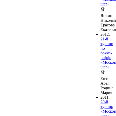
шар»
🏆
Янкин
Николай
Ерасова
Екатери
2012:
21-й
турнир
по
бочче-
раффа
«Москов
шар»
🏆
Emre
Abar,
Родина
Мария
2011:
20-й
турнир
«Москов
шар»