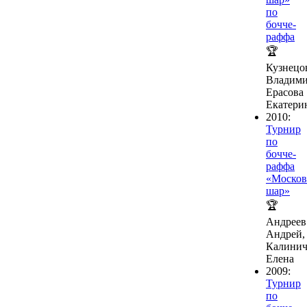
по
бочче-
раффа
🏆
Кузнецо
Владими
Ерасова
Екатери
2010:
Турнир
по
бочче-
раффа
«Москов
шар»
🏆
Андреев
Андрей,
Калинич
Елена
2009:
Турнир
по