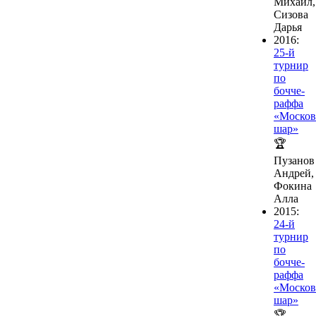
Михаил,
Сизова
Дарья
2016:
25-й
турнир
по
бочче-
раффа
«Москов
шар»
🏆
Пузанов
Андрей,
Фокина
Алла
2015:
24-й
турнир
по
бочче-
раффа
«Москов
шар»
🏆