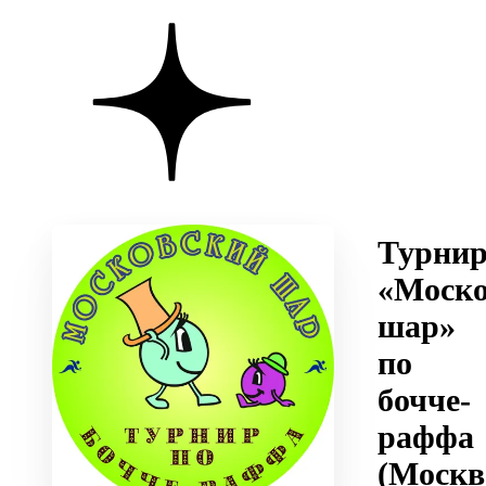
Турни
«Моско
шар»
по
бочче-
раффа
(Москв