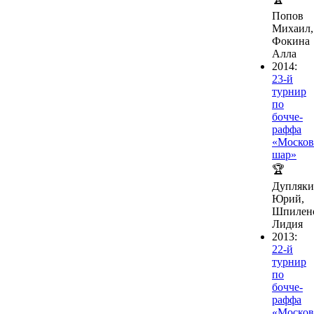
Попов
Михаил,
Фокина
Алла
2014:
23-й
турнир
по
бочче-
раффа
«Москов
шар»
🏆
Дупляк
Юрий,
Шпилен
Лидия
2013:
22-й
турнир
по
бочче-
раффа
«Москов