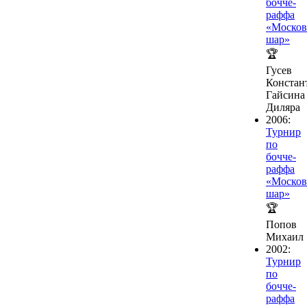
бочче-
раффа
«Москов
шар»
🏆
Гусев
Констан
Гайсина
Диляра
2006:
Турнир
по
бочче-
раффа
«Москов
шар»
🏆
Попов
Михаил
2002:
Турнир
по
бочче-
раффа