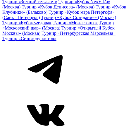
Турнир «Зимний тет-а-тет»
Турнир «Кубок NexVik'a»
(Москва)
Турнир «Кубок Денисова» (Москва)
Турнир «Кубок
Клубники» (Балаково)
Турнир «Кубок мэра Петергофа»
(Санкт-Петербург)
Турнир «Кубок Созидание» (Москва)
Турнир «Кубок Федора»
Турнир «Межсезонье»
Турнир
«Московский шар» (Москва)
Турнир «Открытый Кубок
Москвы» (Москва)
Турнир «Петербургская Марсельеза»
Турнир «Синглодуплетов»