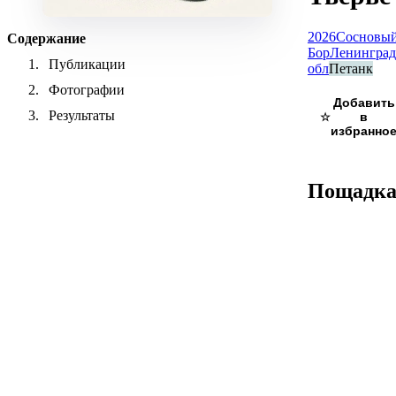
2026
Сосновы
Содержание
Бор
Ленинград
Публикации
обл
Петанк
Фотографии
Результаты
☆
Пощадк