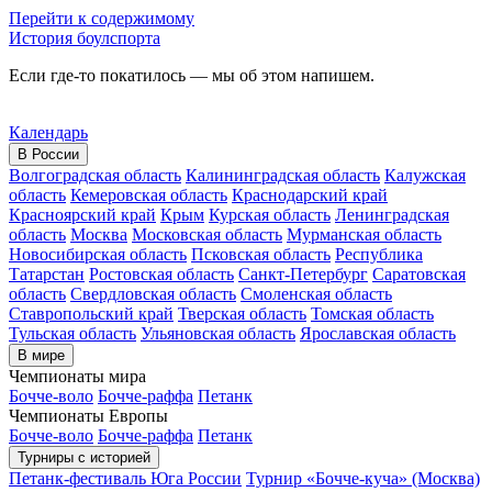
Перейти к содержимому
История боулспорта
Если где-то покатилось — мы об этом напишем.
Календарь
В России
Волгоградская область
Калининградская область
Калужская
область
Кемеровская область
Краснодарский край
Красноярский край
Крым
Курская область
Ленинградская
область
Москва
Московская область
Мурманская область
Новосибирская область
Псковская область
Республика
Татарстан
Ростовская область
Санкт-Петербург
Саратовская
область
Свердловская область
Смоленская область
Ставропольский край
Тверская область
Томская область
Тульская область
Ульяновская область
Ярославская область
В мире
Чемпионаты мира
Бочче-воло
Бочче-раффа
Петанк
Чемпионаты Европы
Бочче-воло
Бочче-раффа
Петанк
Турниры с историей
Петанк-фестиваль Юга России
Турнир «Бочче-куча» (Москва)