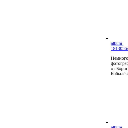
album-
1813056
Немног
фотогра
от Борис
Бобылёв
album-