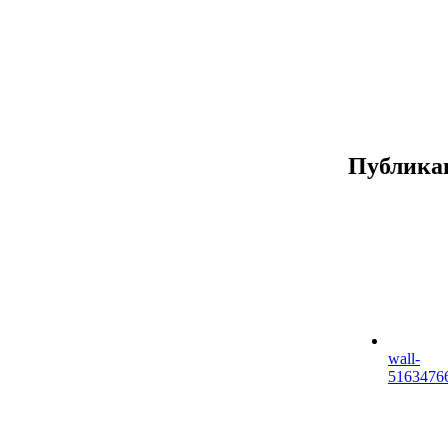
Публика
wall-
5163476