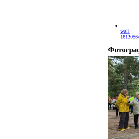
wall-
1813056
Фотогра