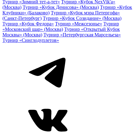
Турнир «Зимний тет-а-тет»
Турнир «Кубок NexVik'a»
(Москва)
Турнир «Кубок Денисова» (Москва)
Турнир «Кубок
Клубники» (Балаково)
Турнир «Кубок мэра Петергофа»
(Санкт-Петербург)
Турнир «Кубок Созидание» (Москва)
Турнир «Кубок Федора»
Турнир «Межсезонье»
Турнир
«Московский шар» (Москва)
Турнир «Открытый Кубок
Москвы» (Москва)
Турнир «Петербургская Марсельеза»
Турнир «Синглодуплетов»