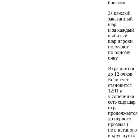
броском.
За каждый
закатанный
шар
и за каждый
выбитый
шар игроки
получают
по одному
очку.
Игра длится
до 12 очков.
Если счет
становится
12:11 а
у соперника
есть еще шар
игра
продолжается
до первого
промаха (
не в катаного
в круг пунто