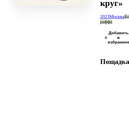
круг»
2023
Москва
Бо
раффа
☆
Пощадк