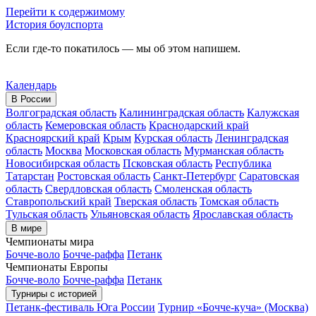
Перейти к содержимому
История боулспорта
Если где-то покатилось — мы об этом напишем.
Календарь
В России
Волгоградская область
Калининградская область
Калужская
область
Кемеровская область
Краснодарский край
Красноярский край
Крым
Курская область
Ленинградская
область
Москва
Московская область
Мурманская область
Новосибирская область
Псковская область
Республика
Татарстан
Ростовская область
Санкт-Петербург
Саратовская
область
Свердловская область
Смоленская область
Ставропольский край
Тверская область
Томская область
Тульская область
Ульяновская область
Ярославская область
В мире
Чемпионаты мира
Бочче-воло
Бочче-раффа
Петанк
Чемпионаты Европы
Бочче-воло
Бочче-раффа
Петанк
Турниры с историей
Петанк-фестиваль Юга России
Турнир «Бочче-куча» (Москва)