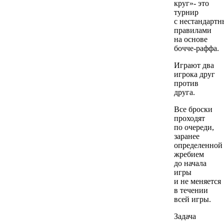
круг»- это
турнир
с нестандарт
правилами
на основе
бочче-раффа.
Играют два
игрока друг
против
друга.
Все броски
проходят
по очереди,
заранее
определенной
жребием
до начала
игры
и не меняется
в течении
всей игры.
Задача