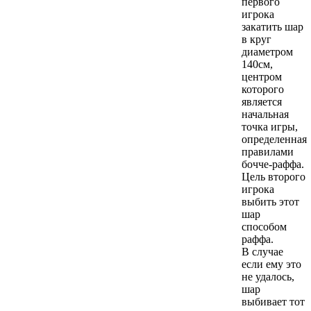
первого
игрока
закатить шар
в круг
диаметром
140см,
центром
которого
является
начальная
точка игры,
определенная
правилами
бочче-раффа.
Цель второго
игрока
выбить этот
шар
способом
раффа.
В случае
если ему это
не удалось,
шар
выбивает тот