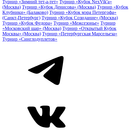
Турнир «Зимний тет-а-тет»
Турнир «Кубок NexVik'a»
(Москва)
Турнир «Кубок Денисова» (Москва)
Турнир «Кубок
Клубники» (Балаково)
Турнир «Кубок мэра Петергофа»
(Санкт-Петербург)
Турнир «Кубок Созидание» (Москва)
Турнир «Кубок Федора»
Турнир «Межсезонье»
Турнир
«Московский шар» (Москва)
Турнир «Открытый Кубок
Москвы» (Москва)
Турнир «Петербургская Марсельеза»
Турнир «Синглодуплетов»