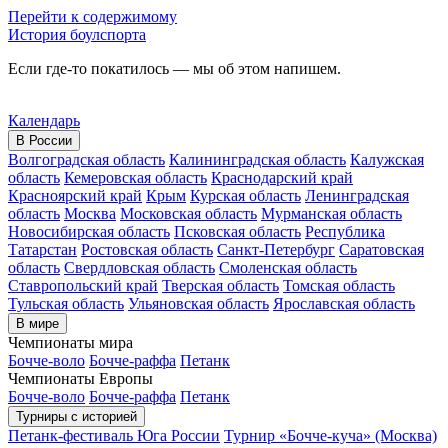
Перейти к содержимому
История боулспорта
Если где-то покатилось — мы об этом напишем.
Календарь
В России
Волгоградская область
Калининградская область
Калужская
область
Кемеровская область
Краснодарский край
Красноярский край
Крым
Курская область
Ленинградская
область
Москва
Московская область
Мурманская область
Новосибирская область
Псковская область
Республика
Татарстан
Ростовская область
Санкт-Петербург
Саратовская
область
Свердловская область
Смоленская область
Ставропольский край
Тверская область
Томская область
Тульская область
Ульяновская область
Ярославская область
В мире
Чемпионаты мира
Бочче-воло
Бочче-раффа
Петанк
Чемпионаты Европы
Бочче-воло
Бочче-раффа
Петанк
Турниры с историей
Петанк-фестиваль Юга России
Турнир «Бочче-куча» (Москва)