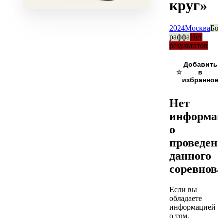
круг»
2024
Москва
Бо
раффа
Нет
результатов
☆
Нет
информа
о
проведе
данного
соревно
Если вы
обладаете
информацией
о том,