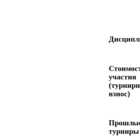
Дисцип
Стоимос
участия
(турнир
взнос)
Прошлы
турниры