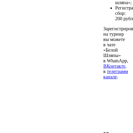
шляпа»;
Регистр
сбор:
200 рубл
Зарегистриров
на турнир
вы можете
в чате
«Белой
Шляпы»
в WhatsApp,
ВКонтакте
,
в
телеграмм
канале
.