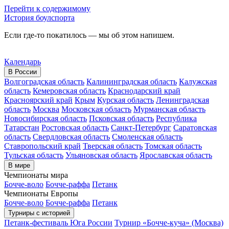
Перейти к содержимому
История боулспорта
Если где-то покатилось — мы об этом напишем.
Календарь
В России
Волгоградская область
Калининградская область
Калужская
область
Кемеровская область
Краснодарский край
Красноярский край
Крым
Курская область
Ленинградская
область
Москва
Московская область
Мурманская область
Новосибирская область
Псковская область
Республика
Татарстан
Ростовская область
Санкт-Петербург
Саратовская
область
Свердловская область
Смоленская область
Ставропольский край
Тверская область
Томская область
Тульская область
Ульяновская область
Ярославская область
В мире
Чемпионаты мира
Бочче-воло
Бочче-раффа
Петанк
Чемпионаты Европы
Бочче-воло
Бочче-раффа
Петанк
Турниры с историей
Петанк-фестиваль Юга России
Турнир «Бочче-куча» (Москва)