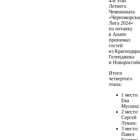
4-й этап
Летнего
Чемпионата
«Черноморска
Лига 2024»
по петанку
в Анапе
принимал
гостей
из Краснодара
Геленджика
и Новороссийс
Итоги
четвертого
этапа:
1 место:
Ева
Мусина;
2 место:
Сергей
Лукин;
3 место:
Павел
Еремин.