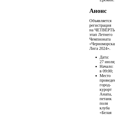
Анонс
Объявляется
регистрация
на ЧЕТВЁРТ
этап Летнего
Чемпионата
«Черноморска
Лига 2024».
Дата:
27 июля;
Начало:
в 09:00;
Место
проведе
город-
курорт
Анапа,
петанк
поля
клуба
«Белая