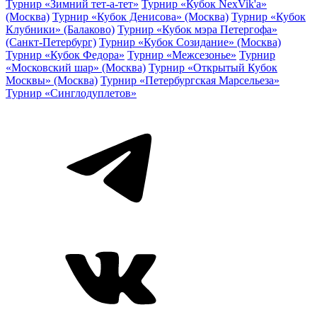
Турнир «Зимний тет-а-тет»
Турнир «Кубок NexVik'a»
(Москва)
Турнир «Кубок Денисова» (Москва)
Турнир «Кубок
Клубники» (Балаково)
Турнир «Кубок мэра Петергофа»
(Санкт-Петербург)
Турнир «Кубок Созидание» (Москва)
Турнир «Кубок Федора»
Турнир «Межсезонье»
Турнир
«Московский шар» (Москва)
Турнир «Открытый Кубок
Москвы» (Москва)
Турнир «Петербургская Марсельеза»
Турнир «Синглодуплетов»