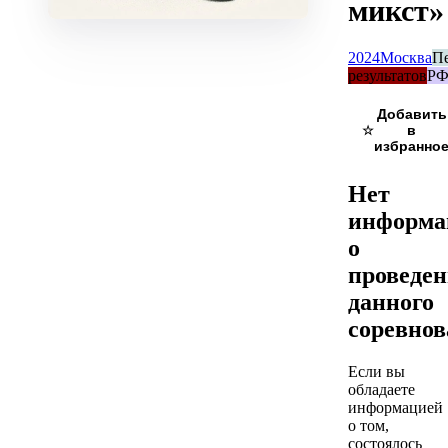
микст»
2024
Москва
П
результатов
Р
☆
Нет
информа
о
проведе
данного
соревно
Если вы
обладаете
информацией
о том,
состоялось