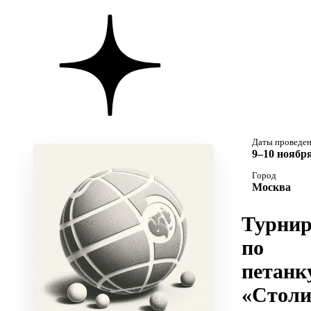
Даты проведе
9–10 ноября
Город
Москва
Турни
по
петанк
«Стол