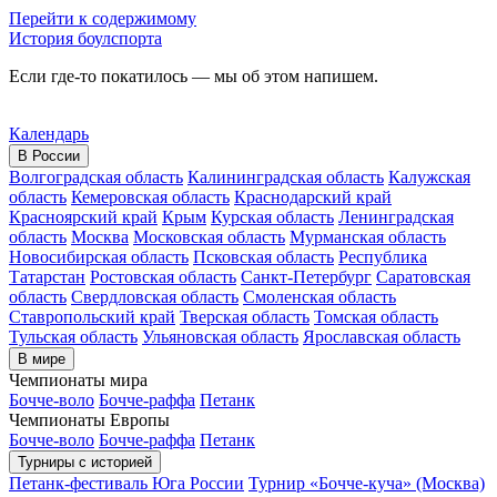
Перейти к содержимому
История боулспорта
Если где-то покатилось — мы об этом напишем.
Календарь
В России
Волгоградская область
Калининградская область
Калужская
область
Кемеровская область
Краснодарский край
Красноярский край
Крым
Курская область
Ленинградская
область
Москва
Московская область
Мурманская область
Новосибирская область
Псковская область
Республика
Татарстан
Ростовская область
Санкт-Петербург
Саратовская
область
Свердловская область
Смоленская область
Ставропольский край
Тверская область
Томская область
Тульская область
Ульяновская область
Ярославская область
В мире
Чемпионаты мира
Бочче-воло
Бочче-раффа
Петанк
Чемпионаты Европы
Бочче-воло
Бочче-раффа
Петанк
Турниры с историей
Петанк-фестиваль Юга России
Турнир «Бочче-куча» (Москва)