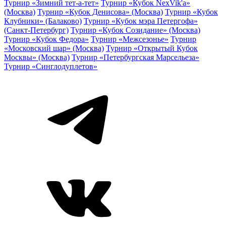
Турнир «Зимний тет-а-тет»
Турнир «Кубок NexVik'a»
(Москва)
Турнир «Кубок Денисова» (Москва)
Турнир «Кубок
Клубники» (Балаково)
Турнир «Кубок мэра Петергофа»
(Санкт-Петербург)
Турнир «Кубок Созидание» (Москва)
Турнир «Кубок Федора»
Турнир «Межсезонье»
Турнир
«Московский шар» (Москва)
Турнир «Открытый Кубок
Москвы» (Москва)
Турнир «Петербургская Марсельеза»
Турнир «Синглодуплетов»