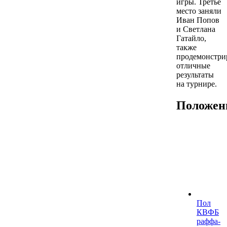
игры. Третье
место заняли
Иван Попов
и Светлана
Гатайло,
также
продемонстри
отличные
результаты
на турнире.
Положен
Пол
КВФБ
раффа-