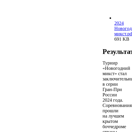
2024
Нового
микст.pd
691 KB
Результа
Турнир
«Новогодний
микст» стал
заключительн
в серии
Гран-При
России
2024 года.
Соревнования
прошли
на лучшем
крытом
боччедроме
страны