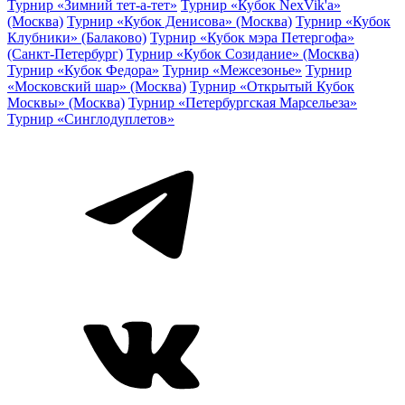
Турнир «Зимний тет-а-тет»
Турнир «Кубок NexVik'a»
(Москва)
Турнир «Кубок Денисова» (Москва)
Турнир «Кубок
Клубники» (Балаково)
Турнир «Кубок мэра Петергофа»
(Санкт-Петербург)
Турнир «Кубок Созидание» (Москва)
Турнир «Кубок Федора»
Турнир «Межсезонье»
Турнир
«Московский шар» (Москва)
Турнир «Открытый Кубок
Москвы» (Москва)
Турнир «Петербургская Марсельеза»
Турнир «Синглодуплетов»