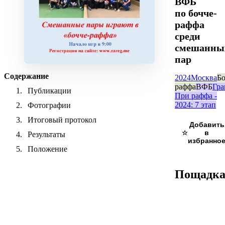
ВФБ
по бочче-
раффа
среди
смешанны
пар
Содержание
2024
Москва
Бо
раффа
ВФБ
Гра
Публикации
При раффа -
2024: 7 этап
Фотографии
Итоговый протокол
☆
Результаты
Положение
Пощадк