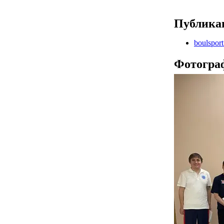
Публика
boulspor
Фотогра