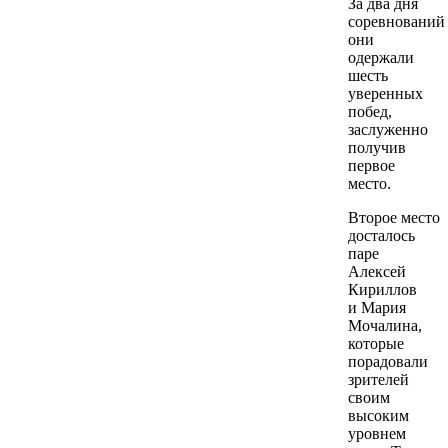
За два дня
соревнований
они
одержали
шесть
уверенных
побед,
заслуженно
получив
первое
место.
Второе место
досталось
паре
Алексей
Кириллов
и Мария
Мочалина,
которые
порадовали
зрителей
своим
высоким
уровнем