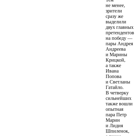
не менее,
зрители
сразу же
выделили
двух главных
претендентов
на победу —
пары Андрея
Андреева
и Марины
Крицкой,
а также
Ивана
Попова
и Светланы
Гатайло.
В четверку
сильнейших
также вошли
опытная
пара Петр
Марин
и Лидия
Шпиленок,