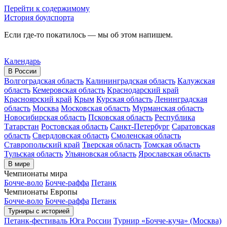
Перейти к содержимому
История боулспорта
Если где-то покатилось — мы об этом напишем.
Календарь
В России
Волгоградская область
Калининградская область
Калужская
область
Кемеровская область
Краснодарский край
Красноярский край
Крым
Курская область
Ленинградская
область
Москва
Московская область
Мурманская область
Новосибирская область
Псковская область
Республика
Татарстан
Ростовская область
Санкт-Петербург
Саратовская
область
Свердловская область
Смоленская область
Ставропольский край
Тверская область
Томская область
Тульская область
Ульяновская область
Ярославская область
В мире
Чемпионаты мира
Бочче-воло
Бочче-раффа
Петанк
Чемпионаты Европы
Бочче-воло
Бочче-раффа
Петанк
Турниры с историей
Петанк-фестиваль Юга России
Турнир «Бочче-куча» (Москва)