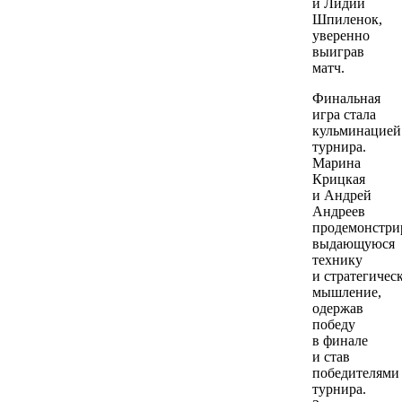
и Лидии
Шпиленок,
уверенно
выиграв
матч.
Финальная
игра стала
кульминацией
турнира.
Марина
Крицкая
и Андрей
Андреев
продемонстри
выдающуюся
технику
и стратегичес
мышление,
одержав
победу
в финале
и став
победителями
турнира.