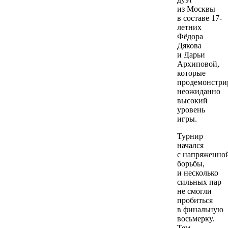
из Москвы
в составе 17-
летних
Фёдора
Дякова
и Дарьи
Архиповой,
которые
продемонстри
неожиданно
высокий
уровень
игры.
Турнир
начался
с напряженно
борьбы,
и несколько
сильных пар
не смогли
пробиться
в финальную
восьмерку.
Тем