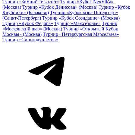
Турнир «Зимний тет-а-тет»
Турнир «Кубок NexVik'a»
(Москва)
Турнир «Кубок Денисова» (Москва)
Турнир «Кубок
Клубники» (Балаково)
Турнир «Кубок мэра Петергофа»
(Санкт-Петербург)
Турнир «Кубок Созидание» (Москва)
Турнир «Кубок Федора»
Турнир «Межсезонье»
Турнир
«Московский шар» (Москва)
Турнир «Открытый Кубок
Москвы» (Москва)
Турнир «Петербургская Марсельеза»
Турнир «Синглодуплетов»