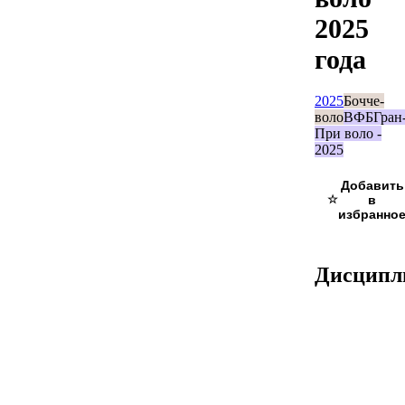
2025
года
2025
Бочче-
воло
ВФБ
Гран
При воло -
2025
☆
Дисцип