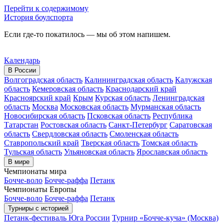
Перейти к содержимому
История боулспорта
Если где-то покатилось — мы об этом напишем.
Календарь
В России
Волгоградская область
Калининградская область
Калужская
область
Кемеровская область
Краснодарский край
Красноярский край
Крым
Курская область
Ленинградская
область
Москва
Московская область
Мурманская область
Новосибирская область
Псковская область
Республика
Татарстан
Ростовская область
Санкт-Петербург
Саратовская
область
Свердловская область
Смоленская область
Ставропольский край
Тверская область
Томская область
Тульская область
Ульяновская область
Ярославская область
В мире
Чемпионаты мира
Бочче-воло
Бочче-раффа
Петанк
Чемпионаты Европы
Бочче-воло
Бочче-раффа
Петанк
Турниры с историей
Петанк-фестиваль Юга России
Турнир «Бочче-куча» (Москва)