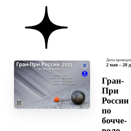
Даты проведе
2 мая – 20 
Гран-
При
России
по
бочче-
воло