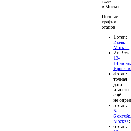
тоже
в Москве.
Полный
график
этапов:
1 этап:
2 мая,
Москва
;
2 и 3 эт
13-
14 июня
Ярослав
4 этап:
точная
дата
и место
ещё
не опре
5 этап:
5-
6 октябр
Москва
;
6 этап: