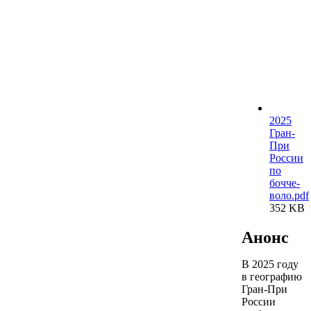
2025
Гран-
При
России
по
бочче-
воло.pdf
352 KB
Анонс
В 2025 году
в географию
Гран-При
России