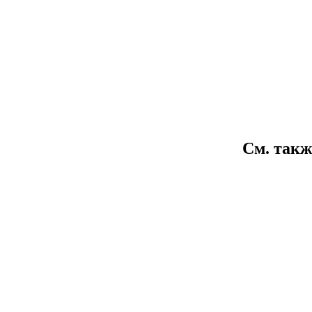
См. такж