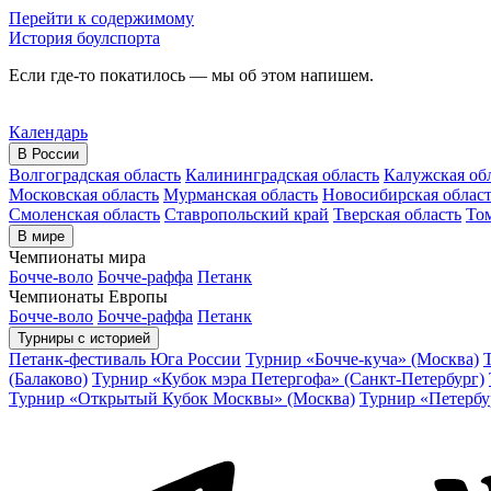
Перейти к содержимому
История боулспорта
Если где-то покатилось — мы об этом напишем.
Календарь
В России
Волгоградская область
Калининградская область
Калужская об
Московская область
Мурманская область
Новосибирская облас
Смоленская область
Ставропольский край
Тверская область
Том
В мире
Чемпионаты мира
Бочче-воло
Бочче-раффа
Петанк
Чемпионаты Европы
Бочче-воло
Бочче-раффа
Петанк
Турниры с историей
Петанк-фестиваль Юга России
Турнир «Бочче-куча» (Москва)
(Балаково)
Турнир «Кубок мэра Петергофа» (Санкт-Петербург)
Турнир «Открытый Кубок Москвы» (Москва)
Турнир «Петербу