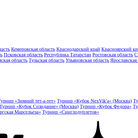
ласть
Кемеровская область
Краснодарский край
Красноярский кр
ть
Псковская область
Республика Татарстан
Ростовская область
С
ская область
Тульская область
Ульяновская область
Ярославская 
Турнир «Зимний тет-а-тет»
Турнир «Кубок NexVik'a» (Москва)
Ту
Турнир «Кубок Созидание» (Москва)
Турнир «Кубок Федора»
Ту
ргская Марсельеза»
Турнир «Синглодуплетов»