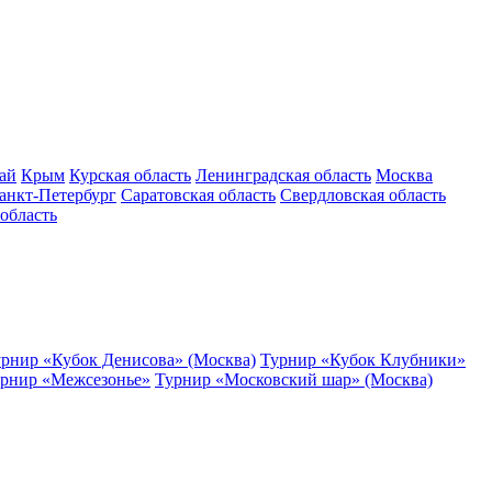
ай
Крым
Курская область
Ленинградская область
Москва
анкт-Петербург
Саратовская область
Свердловская область
область
рнир «Кубок Денисова» (Москва)
Турнир «Кубок Клубники»
рнир «Межсезонье»
Турнир «Московский шар» (Москва)