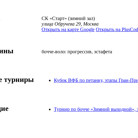
а
СК «Старт» (зимний зал)
улица Обручева 29, Москва
Открыть на карте Google
Открыть на PlusCod
лины
бочче-воло: прогрессив, эстафета
 турниры
Кубок ВФБ по петанку, этапы Гран-При
ие
Турнир по бочче «Зимний выходной», 