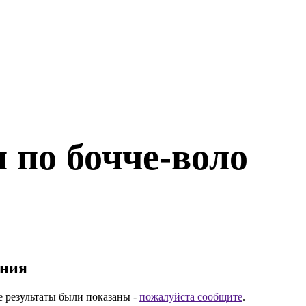
 по бочче-воло
ания
е результаты были показаны -
пожалуйста сообщите
.