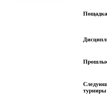
Пощадк
Дисцип
Прошлые
Следующ
турниры