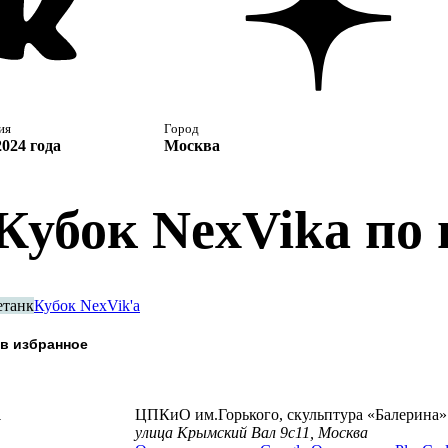
ия
Город
2024 года
Москва
 Кубок NexVika по
етанк
Кубок NexVik'a
а
ЦПКиО им.Горького, скульптура «Балерина»
улица Крымский Вал 9с11, Москва