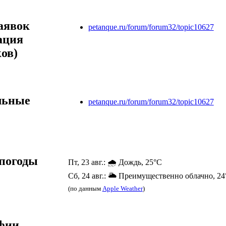
аявок
petanque.ru/forum/forum32/topic10627
ация
ов)
льные
petanque.ru/forum/forum32/topic10627
погоды
Пт, 23 авг.: 🌧️ Дождь, 25°C
Сб, 24 авг.: 🌥️ Преимущественно облачно, 2
(по данным
Apple Weather
)
фии