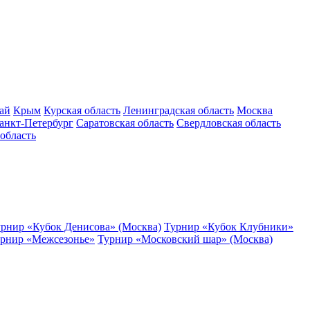
ай
Крым
Курская область
Ленинградская область
Москва
анкт-Петербург
Саратовская область
Свердловская область
область
рнир «Кубок Денисова» (Москва)
Турнир «Кубок Клубники»
рнир «Межсезонье»
Турнир «Московский шар» (Москва)