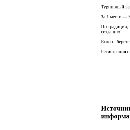
Турнирный взн
За 1 место — К
По традиции, 
созданию!
Если наберетс
Регистрация п
Источни
информа