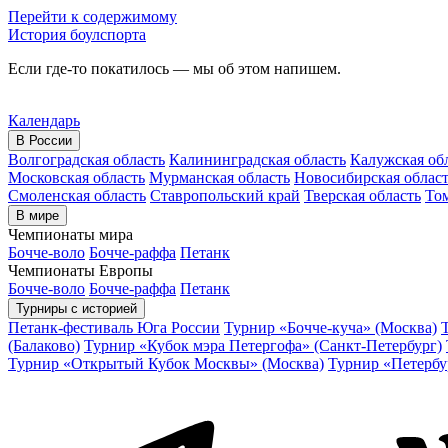
Перейти к содержимому
История боулспорта
Если где-то покатилось — мы об этом напишем.
Календарь
В России
Волгоградская область
Калининградская область
Калужская об
Московская область
Мурманская область
Новосибирская облас
Смоленская область
Ставропольский край
Тверская область
Том
В мире
Чемпионаты мира
Бочче-воло
Бочче-раффа
Петанк
Чемпионаты Европы
Бочче-воло
Бочче-раффа
Петанк
Турниры с историей
Петанк-фестиваль Юга России
Турнир «Бочче-куча» (Москва)
(Балаково)
Турнир «Кубок мэра Петергофа» (Санкт-Петербург)
Турнир «Открытый Кубок Москвы» (Москва)
Турнир «Петербу