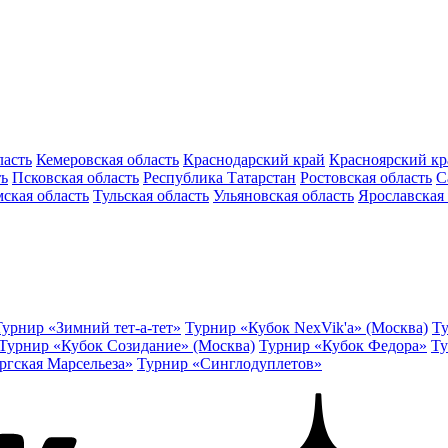
ласть
Кемеровская область
Краснодарский край
Красноярский кр
ть
Псковская область
Республика Татарстан
Ростовская область
С
ская область
Тульская область
Ульяновская область
Ярославская 
Турнир «Зимний тет-а-тет»
Турнир «Кубок NexVik'a» (Москва)
Ту
Турнир «Кубок Созидание» (Москва)
Турнир «Кубок Федора»
Ту
ргская Марсельеза»
Турнир «Синглодуплетов»