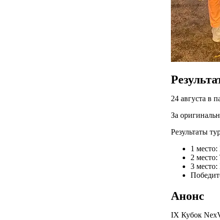
Результа
24 августа в 
За оригинальн
Результаты ту
1 место
2 место:
3 место
Победит
Анонс
IX Кубок NexVi