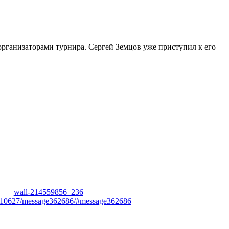
организаторами турнира. Сергей Земцов уже приступил к его
wall-214559856_236
ic10627/message362686/#message362686