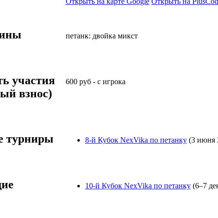
Открыть на карте Google
Открыть на PlusCod
лины
петанк: двойка микст
ть участия
600
руб
-
с игрока
ый взнос)
 турниры
8-й Кубок NexVika по петанку
(3 июня 
ие
10-й Кубок NexVika по петанку
(6–7 де