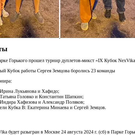
ты
парке Горького прошел турнир дуплетов-микст «IX Кубок NexVika
ый Кубок работы Сергея Земцова боролись 23 команды
рнира:
: Ирина Лукьянова и Хафидо;
 Татьяна Головко и Константин Шапкин;
: Индира Хафизова и Александр Поляков;
ели Кубка В: Екатерина Минаева и Сергей Земцов.
ka будет разыгран в Москве 24 августа 2024 г. (сб) в Парке Горь