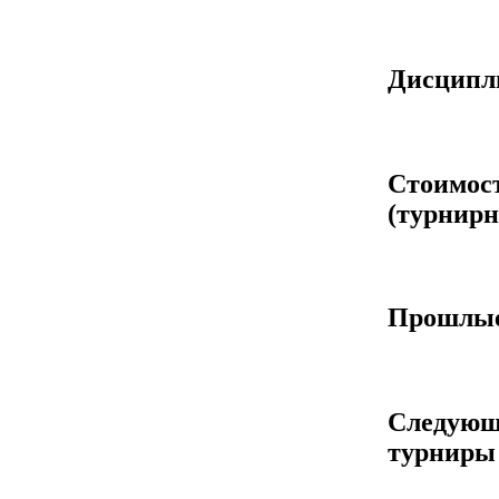
Дисцип
Стоимос
(турнирн
Прошлые
Следующ
турниры