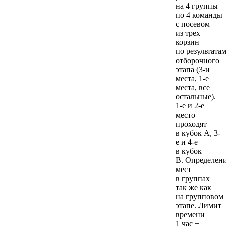
на 4 группы
по 4 команды
с посевом
из трех
корзин
по результата
отборочного
этапа (3-и
места, 1-е
места, все
остальные).
1-е и 2-е
место
проходят
в кубок А, 3-
е и 4-е
в кубок
В. Определен
мест
в группах
так же как
на групповом
этапе. Лимит
времени
1 час +