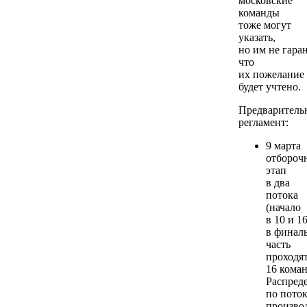
московские
команды
тоже могут
указать,
но им не гара
что
их пожелание
будет учтено.
Предваритель
регламент:
9 марта
отбороч
этап
в два
потока
(начало
в 10 и 16
в финал
часть
проходя
16 коман
Распред
по пото
произво