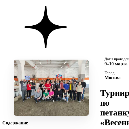
Даты проведе
9–10 марта 
Город
Москва
Турни
по
петанк
«Весен
Содержание