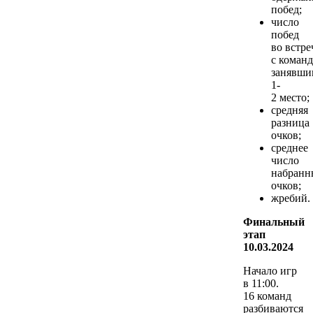
побед;
число
побед
во встре
с команд
занявши
1-
2 место;
средняя
разница
очков;
среднее
число
набранн
очков;
жребий.
Финальный
этап
10.03.2024
Начало игр
в 11:00.
16 команд
разбиваются