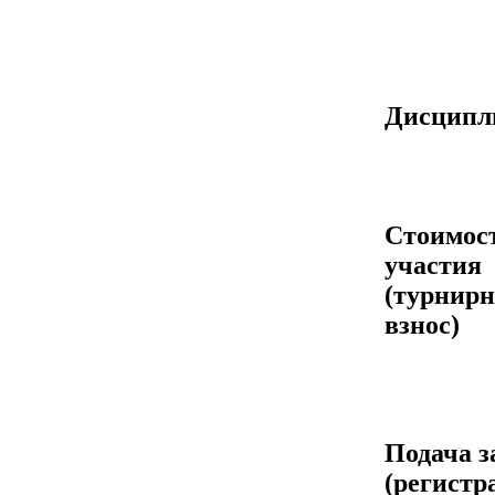
Дисцип
Стоимос
участия
(турнир
взнос)
Подача з
(регистр