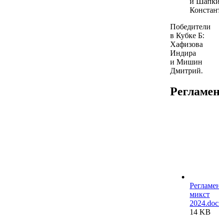
и Шапк
Констан
Победители
в Кубке Б:
Хафизова
Индира
и Мишин
Дмитрий.
Регламе
Регламе
микст
2024.doc
14 KB