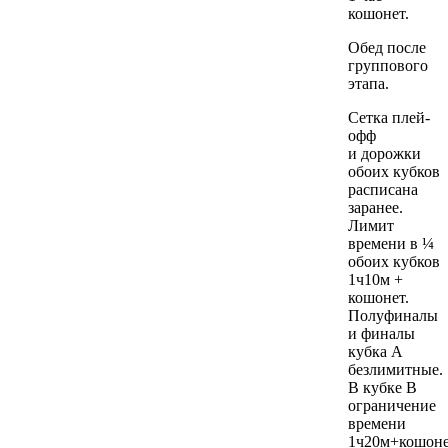
кошонет.
Обед после
группового
этапа.
Сетка плей-
офф
и дорожки
обоих кубков
расписана
заранее.
Лимит
времени в ¼
обоих кубков
1ч10м +
кошонет.
Полуфиналы
и финалы
кубка А
безлимитные.
В кубке В
ограничение
времени
1ч20м+кошоне