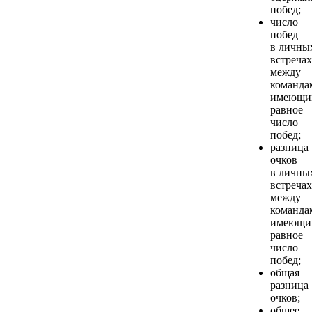
побед;
число
побед
в личны
встречах
между
команда
имеющи
равное
число
побед;
разница
очков
в личны
встречах
между
команда
имеющи
равное
число
побед;
общая
разница
очков;
общее