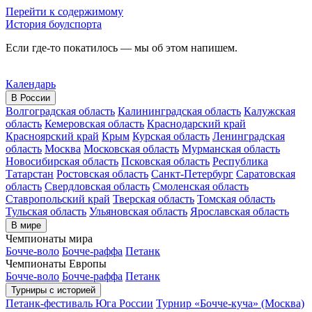
Перейти к содержимому
История боулспорта
Если где-то покатилось — мы об этом напишем.
Календарь
В России
Волгоградская область
Калининградская область
Калужская
область
Кемеровская область
Краснодарский край
Красноярский край
Крым
Курская область
Ленинградская
область
Москва
Московская область
Мурманская область
Новосибирская область
Псковская область
Республика
Татарстан
Ростовская область
Санкт-Петербург
Саратовская
область
Свердловская область
Смоленская область
Ставропольский край
Тверская область
Томская область
Тульская область
Ульяновская область
Ярославская область
В мире
Чемпионаты мира
Бочче-воло
Бочче-раффа
Петанк
Чемпионаты Европы
Бочче-воло
Бочче-раффа
Петанк
Турниры с историей
Петанк-фестиваль Юга России
Турнир «Бочче-куча» (Москва)