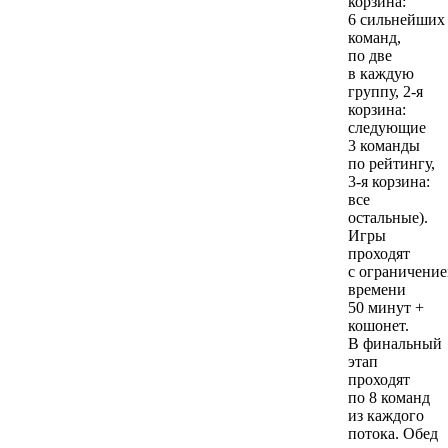
корзина:
6 сильнейших
команд,
по две
в каждую
группу, 2-я
корзина:
следующие
3 команды
по рейтингу,
3-я корзина:
все
остальные).
Игры
проходят
с ограничени
времени
50 минут +
кошонет.
В финальный
этап
проходят
по 8 команд
из каждого
потока. Обед