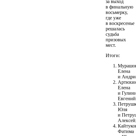
за выход
в финальную
восьмерку,
где уже
в воскресенье
решалась
судьба
призовых
мест.
Итоги:
Мурашо
Елена
и Андри
Артюхи
Елена
и Гулин
Евгений
Петруш
Юля
и Петру
Алексей
Кайтуко
Фатима