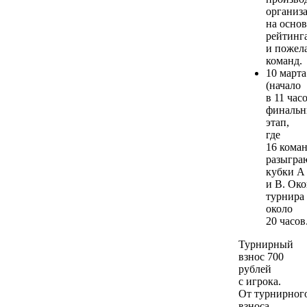
организ
на осно
рейтинг
и пожел
команд.
10 марта
(начало
в 11 час
финаль
этап,
где
16 кома
разыгра
кубки А
и В. Ок
турнира
около
20 часов
Турнирный
взнос 700
рублей
с игрока.
От турнирног
взноса