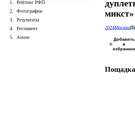
дуплет
Рейтинг РФП
Фотографии
микст»
Результаты
2024
Москва
П
Регламент
Анонс
☆
Пощадк