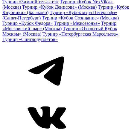
Турнир «Зимний тет-а-тет»
Турнир «Кубок NexVik'a»
(Москва)
Турнир «Кубок Денисова» (Москва)
Турнир «Кубок
Клубники» (Балаково)
Турнир «Кубок мэра Петергофа»
(Санкт-Петербург)
Турнир «Кубок Созидание» (Москва)
Турнир «Кубок Федора»
Турнир «Межсезонье»
Турнир
«Московский шар» (Москва)
Турнир «Открытый Кубок
Москвы» (Москва)
Турнир «Петербургская Марсельеза»
Турнир «Синглодуплетов»