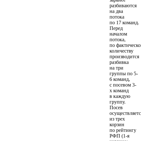
разбиваются
на два
потока
по 17 команд.
Перед
началом
потока,
по фактическ
количеству
производится
разбивка
на три
группы по 5-
6 команд,
с посевом 3-
х команд
в каждую
группу.
Посев
осуществляетс
из трех
корзин
по рейтингу
РФП (1-я