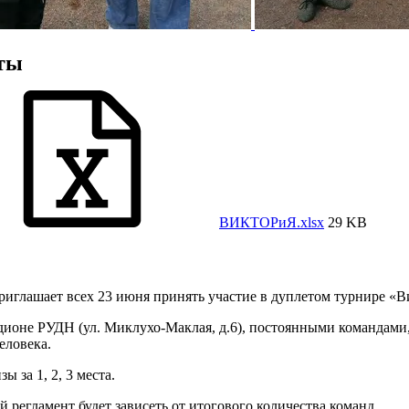
ты
ВИКТОРиЯ.xlsx
29 KB
иглашает всех 23 июня принять участие в дуплетом турнире «Ви
дионе РУДН (ул. Миклухо-Маклая, д.6), постоянными командами
еловека.
 за 1, 2, 3 места.
 регламент будет зависеть от итогового количества команд.