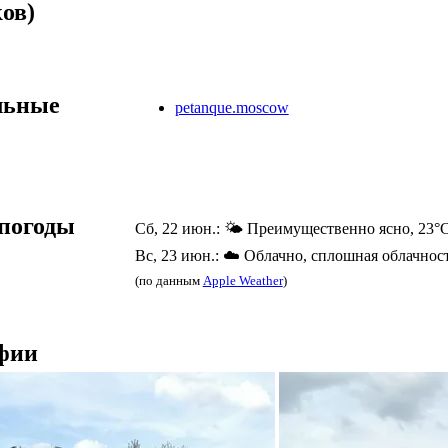
ов)
льные
petanque.moscow
погоды
Сб, 22 июн.: 🌤️ Преимущественно ясно, 23°
Вс, 23 июн.: ☁️ Облачно, сплошная облачност
(по данным
Apple Weather
)
фии