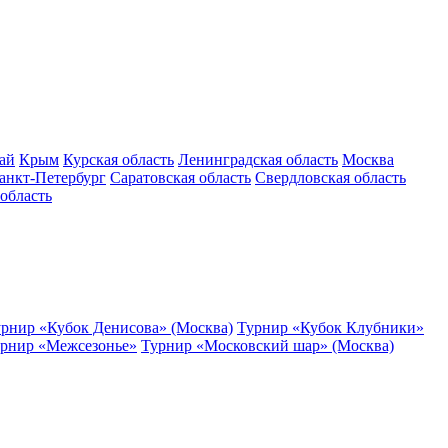
ай
Крым
Курская область
Ленинградская область
Москва
анкт-Петербург
Саратовская область
Свердловская область
область
рнир «Кубок Денисова» (Москва)
Турнир «Кубок Клубники»
рнир «Межсезонье»
Турнир «Московский шар» (Москва)