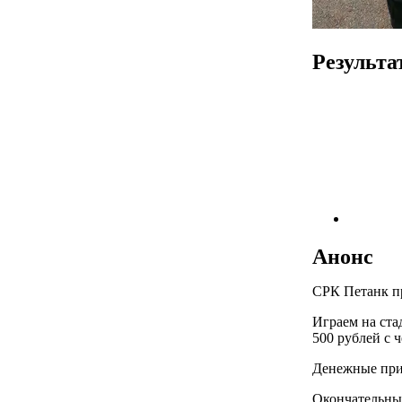
Результа
Анонс
СРК Петанк пр
Играем на ста
500 рублей с ч
Денежные призы
Окончательный