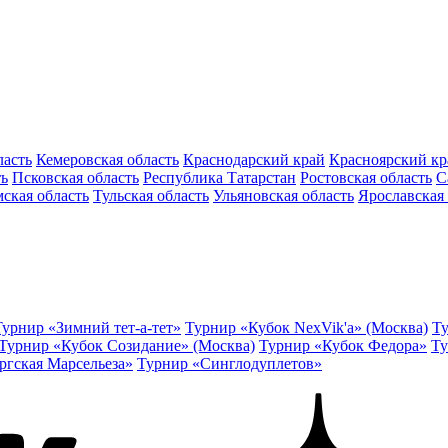
ласть
Кемеровская область
Краснодарский край
Красноярский кр
ть
Псковская область
Республика Татарстан
Ростовская область
С
ская область
Тульская область
Ульяновская область
Ярославская 
Турнир «Зимний тет-а-тет»
Турнир «Кубок NexVik'a» (Москва)
Ту
Турнир «Кубок Созидание» (Москва)
Турнир «Кубок Федора»
Ту
ргская Марсельеза»
Турнир «Синглодуплетов»