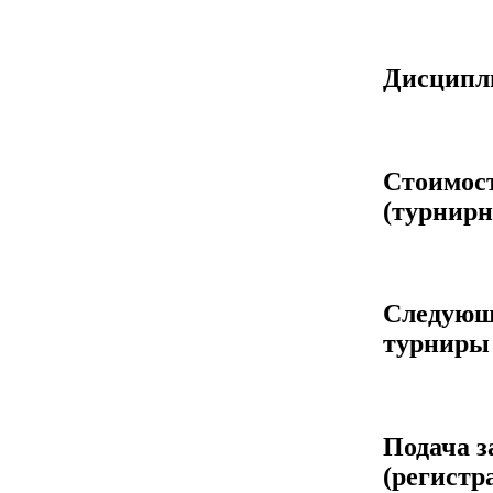
Дисцип
Стоимос
(турнирн
Следующ
турниры
Подача з
(регистр