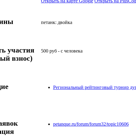
Открыть на карте Google
Открыть на PlusCod
лины
петанк: двойка
ть участия
500
руб
-
с человека
ый взнос)
ие
Региональный рейтинговый турнир д
аявок
petanque.ru/forum/forum32/topic10606
ация