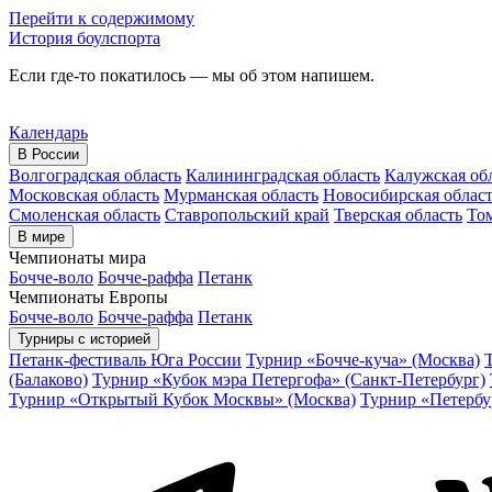
Перейти к содержимому
История боулспорта
Если где-то покатилось — мы об этом напишем.
Календарь
В России
Волгоградская область
Калининградская область
Калужская об
Московская область
Мурманская область
Новосибирская облас
Смоленская область
Ставропольский край
Тверская область
Том
В мире
Чемпионаты мира
Бочче-воло
Бочче-раффа
Петанк
Чемпионаты Европы
Бочче-воло
Бочче-раффа
Петанк
Турниры с историей
Петанк-фестиваль Юга России
Турнир «Бочче-куча» (Москва)
(Балаково)
Турнир «Кубок мэра Петергофа» (Санкт-Петербург)
Турнир «Открытый Кубок Москвы» (Москва)
Турнир «Петербу