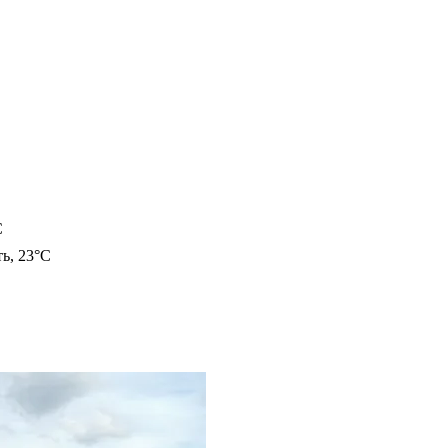
C
ь, 23°C