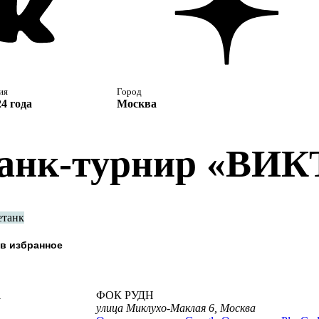
ия
Город
4 года
Москва
анк-турнир «ВИ
етанк
а
ФОК РУДН
улица Миклухо-Маклая 6, Москва