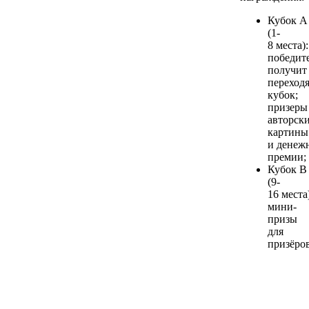
Кубок А
(1-
8 места):
победит
получит
переход
кубок;
призер
авторск
картины
и денеж
премии;
Кубок В
(9-
16 места
мини-
призы
для
призёров