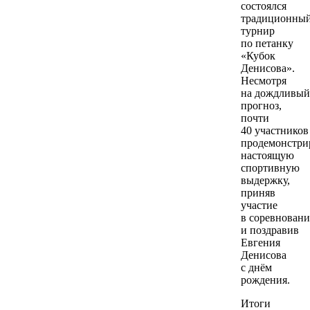
состоялся
традиционны
турнир
по петанку
«Кубок
Денисова».
Несмотря
на дождливый
прогноз,
почти
40 участников
продемонстри
настоящую
спортивную
выдержку,
приняв
участие
в соревновани
и поздравив
Евгения
Денисова
с днём
рождения.
Итоги