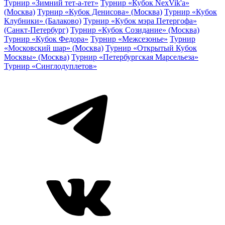
Турнир «Зимний тет-а-тет»
Турнир «Кубок NexVik'a»
(Москва)
Турнир «Кубок Денисова» (Москва)
Турнир «Кубок
Клубники» (Балаково)
Турнир «Кубок мэра Петергофа»
(Санкт-Петербург)
Турнир «Кубок Созидание» (Москва)
Турнир «Кубок Федора»
Турнир «Межсезонье»
Турнир
«Московский шар» (Москва)
Турнир «Открытый Кубок
Москвы» (Москва)
Турнир «Петербургская Марсельеза»
Турнир «Синглодуплетов»