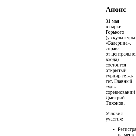
Анонс
31 мая
в парке
Горького
(у скульптуры
«Балерина»,
справа
от центрально
входа)
состоится
открытый
турнир тет-а-
тет. Главный
судья
соревновани
Дмитрий
Тихонов.
Условия
участия:
Регистр
на месте