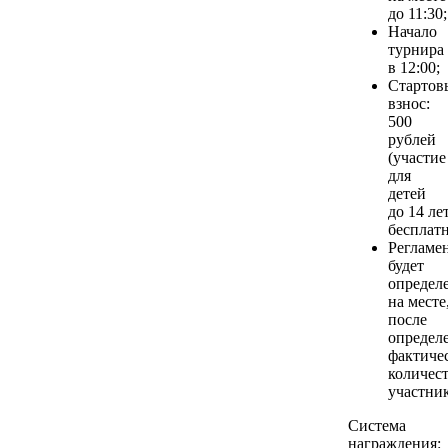
до 11:30;
Начало
турнира
в 12:00;
Стартов
взнос:
500
рублей
(участие
для
детей
до 14 ле
бесплатн
Регламе
будет
определ
на месте
после
определ
фактиче
количес
участник
Система
награждения: