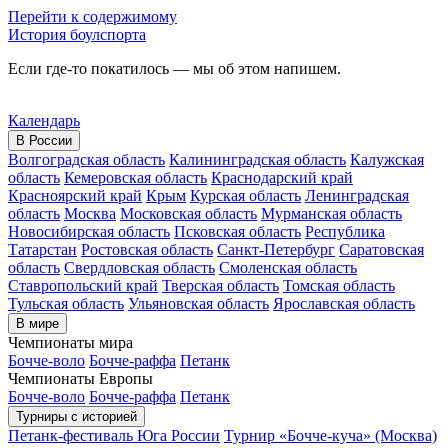
Перейти к содержимому
История боулспорта
Если где-то покатилось — мы об этом напишем.
Календарь
В России
Волгоградская область
Калининградская область
Калужская
область
Кемеровская область
Краснодарский край
Красноярский край
Крым
Курская область
Ленинградская
область
Москва
Московская область
Мурманская область
Новосибирская область
Псковская область
Республика
Татарстан
Ростовская область
Санкт-Петербург
Саратовская
область
Свердловская область
Смоленская область
Ставропольский край
Тверская область
Томская область
Тульская область
Ульяновская область
Ярославская область
В мире
Чемпионаты мира
Бочче-воло
Бочче-раффа
Петанк
Чемпионаты Европы
Бочче-воло
Бочче-раффа
Петанк
Турниры с историей
Петанк-фестиваль Юга России
Турнир «Бочче-куча» (Москва)