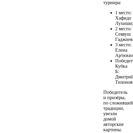
турнира:
1 место:
Хафидо
Лухиши
2 место:
Сеявуш
Гаджиев
3 место:
Елена
Артюхин
Победит
Кубка
Б:
Дмитри
Тихонов
Победитель
и призёры,
по сложившей
традиции,
увезли
домой
авторские
картины.