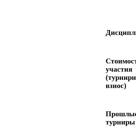
Дисцип
Стоимос
участия
(турнир
взнос)
Прошлы
турниры