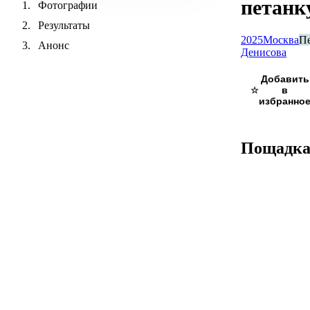
петанк
Фотографии
Результаты
2025
Москва
П
Анонс
Денисова
☆
Пощадк