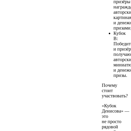
призёры
награжд
авторск
картина
и денеж
призами
Кубок
В:
Победит
и призё
получаю
авторск
миниат
и денеж
призы.
Почему
стоит
участвовать?
«Кубок
Денисова» —
это
не просто
рядовой