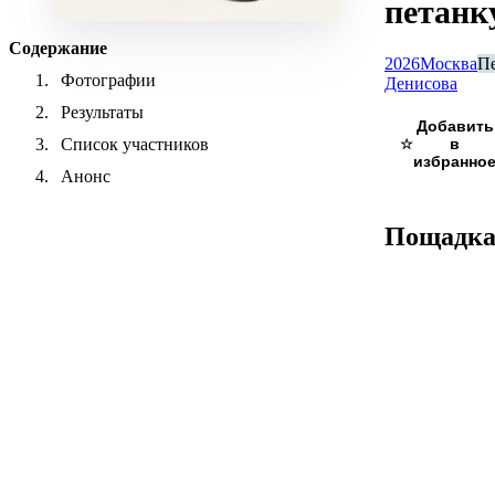
петанк
Содержание
2026
Москва
П
Фотографии
Денисова
Результаты
Список участников
☆
Анонс
Пощадк