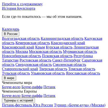
Перейти к содержимому
История боулспорта
Если где-то покатилось — мы об этом напишем.
Календарь
В России
Волгоградская область
Калининградская область
Калужская
область
Кемеровская область
Краснодарский край
Красноярский край
Крым
Курская область
Ленинградская
область
Москва
Московская область
Мурманская область
Новосибирская область
Псковская область
Республика
Татарстан
Ростовская область
Санкт-Петербург
Саратовская
область
Свердловская область
Смоленская область
Ставропольский край
Тверская область
Томская область
Тульская область
Ульяновская область
Ярославская область
В мире
Чемпионаты мира
Бочче-воло
Бочче-раффа
Петанк
Чемпионаты Европы
Бочче-воло
Бочче-раффа
Петанк
Турниры с историей
Петанк-фестиваль Юга России
Турнир «Бочче-куча» (Москва)