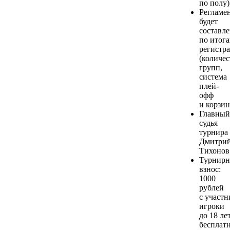
по полу)
Регламе
будет
составл
по итог
регистр
(количес
групп,
система
плей-
офф
и корзин
Главный
судья
турнира
Дмитри
Тихонов
Турнир
взнос:
1000
рублей
с участн
игроки
до 18 ле
бесплатн