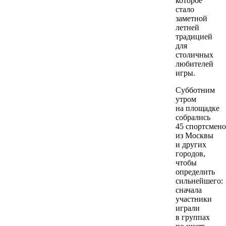
которое
стало
заметной
летней
традицией
для
столичных
любителей
игры.
Субботним
утром
на площадке
собрались
45 спортсмен
из Москвы
и других
городов,
чтобы
определить
сильнейшего:
сначала
участники
играли
в группах