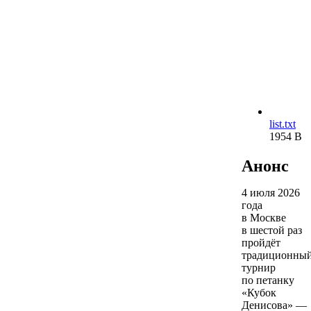
list.txt
1954 B
Анонс
4 июля 2026
года
в Москве
в шестой раз
пройдёт
традиционны
турнир
по петанку
«Кубок
Денисова» —