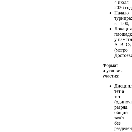
4 июля
2026 год
Начало
турнира:
в 11:00;
Локация
площадк
у памят
А. В. Су
(метро
Достоевс
Формат
и условия
участия:
Дисципл
тет-а-
тет
(одиноч
разряд,
общий
зачёт
без
разделе