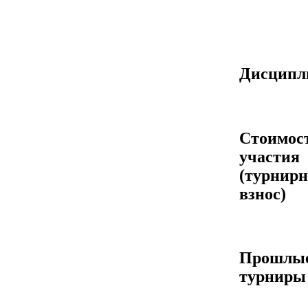
Дисцип
Стоимос
участия
(турнир
взнос)
Прошлы
турниры