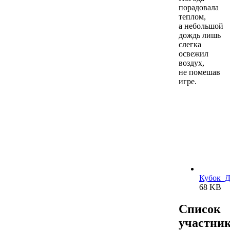
порадовала
теплом,
а небольшой
дождь лишь
слегка
освежил
воздух,
не помешав
игре.
Кубок_Д
68 KB
Список
участни