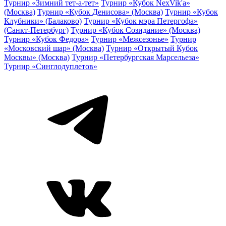
Турнир «Зимний тет-а-тет»
Турнир «Кубок NexVik'a»
(Москва)
Турнир «Кубок Денисова» (Москва)
Турнир «Кубок
Клубники» (Балаково)
Турнир «Кубок мэра Петергофа»
(Санкт-Петербург)
Турнир «Кубок Созидание» (Москва)
Турнир «Кубок Федора»
Турнир «Межсезонье»
Турнир
«Московский шар» (Москва)
Турнир «Открытый Кубок
Москвы» (Москва)
Турнир «Петербургская Марсельеза»
Турнир «Синглодуплетов»