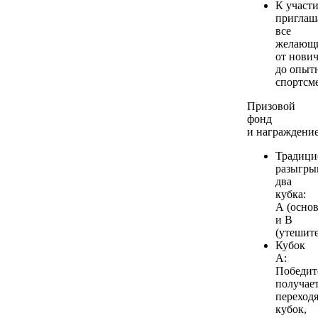
К участ
приглаш
все
желающ
от нови
до опыт
спортсм
Призовой
фонд
и награждение
Традици
разыгры
два
кубка:
А (осно
и В
(утешит
Кубок
А:
Победит
получае
переход
кубок,