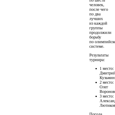
по шесть
человек,
после чего
по два
лучших
из каждой
группы
продолжили
борьбу
по олимпийск
системе.
Результаты
турнира:
1 место:
Дмитри
Кузьмин
2 место:
Олег
Воронов
3 место:
Алексан
Лютиков
Погода