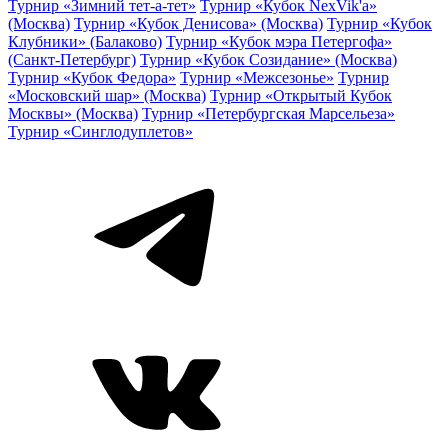
Турнир «Зимний тет-а-тет»
Турнир «Кубок NexVik'a»
(Москва)
Турнир «Кубок Денисова» (Москва)
Турнир «Кубок
Клубники» (Балаково)
Турнир «Кубок мэра Петергофа»
(Санкт-Петербург)
Турнир «Кубок Созидание» (Москва)
Турнир «Кубок Федора»
Турнир «Межсезонье»
Турнир
«Московский шар» (Москва)
Турнир «Открытый Кубок
Москвы» (Москва)
Турнир «Петербургская Марсельеза»
Турнир «Синглодуплетов»