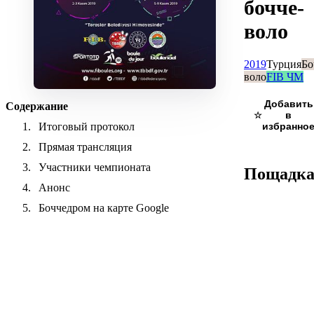
бочче-
воло
2019
Турция
Бо
воло
FIB ЧМ
Содержание
☆
Итоговый протокол
Прямая трансляция
Участники чемпионата
Пощадк
Анонс
Боччедром на карте Google