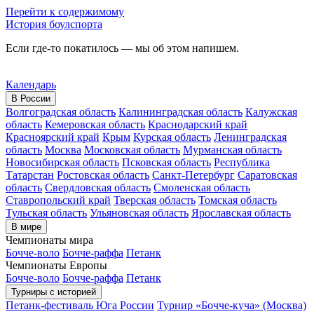
Перейти к содержимому
История боулспорта
Если где-то покатилось — мы об этом напишем.
Календарь
В России
Волгоградская область
Калининградская область
Калужская
область
Кемеровская область
Краснодарский край
Красноярский край
Крым
Курская область
Ленинградская
область
Москва
Московская область
Мурманская область
Новосибирская область
Псковская область
Республика
Татарстан
Ростовская область
Санкт-Петербург
Саратовская
область
Свердловская область
Смоленская область
Ставропольский край
Тверская область
Томская область
Тульская область
Ульяновская область
Ярославская область
В мире
Чемпионаты мира
Бочче-воло
Бочче-раффа
Петанк
Чемпионаты Европы
Бочче-воло
Бочче-раффа
Петанк
Турниры с историей
Петанк-фестиваль Юга России
Турнир «Бочче-куча» (Москва)