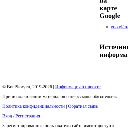
на
карте
Google
goo.gl/
Источни
информа
© BoulStory.ru, 2019-2026 |
Информация о проекте
При использовании материалов гиперссылка обязательна.
Политика конфиденциальности
|
Обратная связь
Вход / Регистрация
Зарегистрированные пользователи сайта имеют доступ к