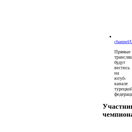
channel
Прямые
трансля
будут
вестись
на
ютуб-
канале
турецко
федерац
Участни
чемпион