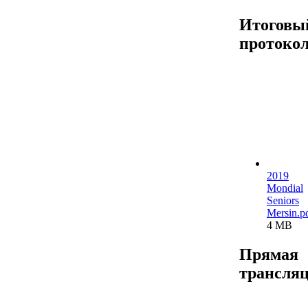
Итоговы
протоко
2019
Mondial
Seniors
Mersin.p
4 MB
Прямая
трансля