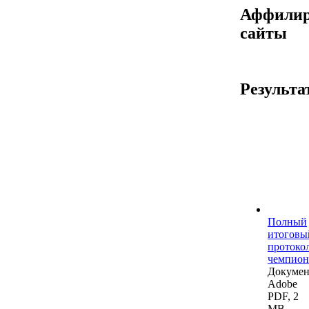
Аффилир
сайты
Результа
Полный
итоговы
протоко
чемпион
Докумен
Adobe
PDF, 2
MB