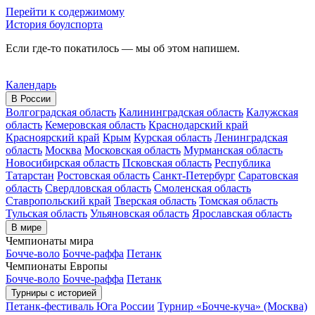
Перейти к содержимому
История боулспорта
Если где-то покатилось — мы об этом напишем.
Календарь
В России
Волгоградская область
Калининградская область
Калужская
область
Кемеровская область
Краснодарский край
Красноярский край
Крым
Курская область
Ленинградская
область
Москва
Московская область
Мурманская область
Новосибирская область
Псковская область
Республика
Татарстан
Ростовская область
Санкт-Петербург
Саратовская
область
Свердловская область
Смоленская область
Ставропольский край
Тверская область
Томская область
Тульская область
Ульяновская область
Ярославская область
В мире
Чемпионаты мира
Бочче-воло
Бочче-раффа
Петанк
Чемпионаты Европы
Бочче-воло
Бочче-раффа
Петанк
Турниры с историей
Петанк-фестиваль Юга России
Турнир «Бочче-куча» (Москва)