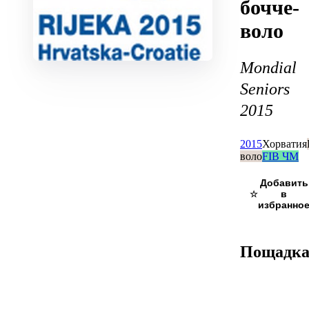
бочче-
воло
Mondial
Seniors
2015
2015
Хорватия
воло
FIB ЧМ
☆
Пощадк