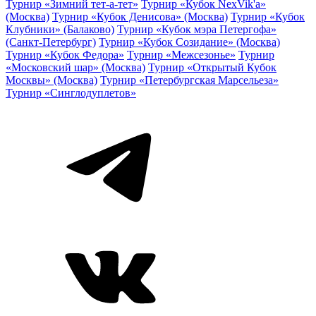
Турнир «Зимний тет-а-тет»
Турнир «Кубок NexVik'a»
(Москва)
Турнир «Кубок Денисова» (Москва)
Турнир «Кубок
Клубники» (Балаково)
Турнир «Кубок мэра Петергофа»
(Санкт-Петербург)
Турнир «Кубок Созидание» (Москва)
Турнир «Кубок Федора»
Турнир «Межсезонье»
Турнир
«Московский шар» (Москва)
Турнир «Открытый Кубок
Москвы» (Москва)
Турнир «Петербургская Марсельеза»
Турнир «Синглодуплетов»