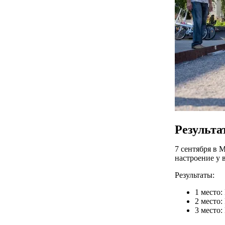
Результа
7 сентября в 
настроение у 
Результаты:
1 место:
2 место
3 место: