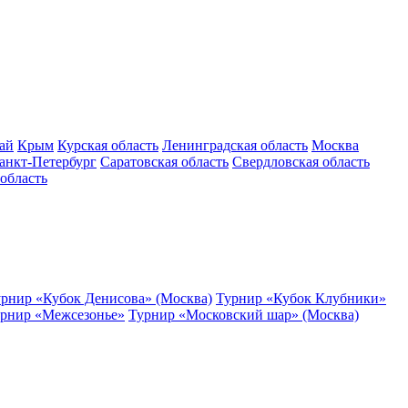
ай
Крым
Курская область
Ленинградская область
Москва
анкт-Петербург
Саратовская область
Свердловская область
область
рнир «Кубок Денисова» (Москва)
Турнир «Кубок Клубники»
рнир «Межсезонье»
Турнир «Московский шар» (Москва)