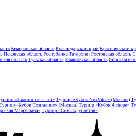
ласть
Кемеровская область
Краснодарский край
Красноярский кр
ть
Псковская область
Республика Татарстан
Ростовская область
С
ская область
Тульская область
Ульяновская область
Ярославская 
Турнир «Зимний тет-а-тет»
Турнир «Кубок NexVik'a» (Москва)
Ту
Турнир «Кубок Созидание» (Москва)
Турнир «Кубок Федора»
Ту
ргская Марсельеза»
Турнир «Синглодуплетов»