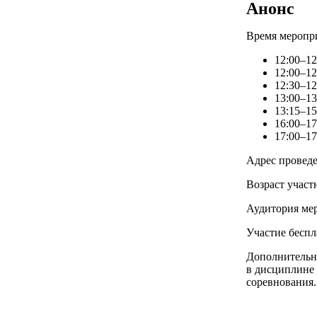
Анонс
Время меропри
12:00–1
12:00–12
12:30–12
13:00–1
13:15–1
16:00–1
17:00–1
Адрес проведе
Возраст участн
Аудитория ме
Участие беспл
Дополнительна
в дисциплине 
соревнования.