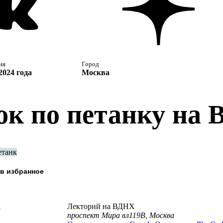
ия
Город
2024 года
Москва
ок по петанку на
етанк
а
Лекторий на ВДНХ
проспект Мира вл119В, Москва