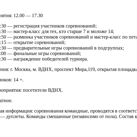
ятия: 12.00 — 17.30
2:30 — регистрация участников соревнований;
:30 — мастер-класс для тех, кто старше 7 и моложе 14;
:50 — разминка участников соревнований и мастер-класс по пет
3:15 — открытие соревнований;
5:30 — предварительные игры соревнований в подгруппах;
7:00 — финальные игры соревнований;
7:30 — награждение победителей турнира.
ния: г. Москва, м. ВДНХ, проспект Мира,119, открытая площадк
иков: 14 +.
роприятия: посетители ВДНХ.
атное.
я информация: соревнования командные, проводятся в соответст
— дуплеты. Команды смешанные (независимо от пола). Состав ко