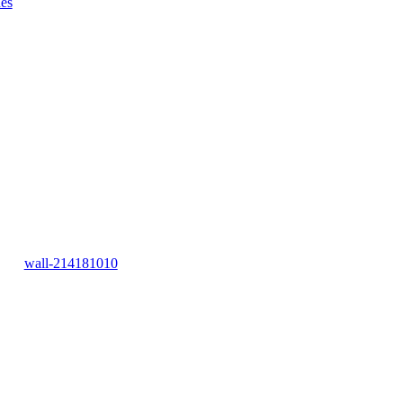
es
wall-214181010