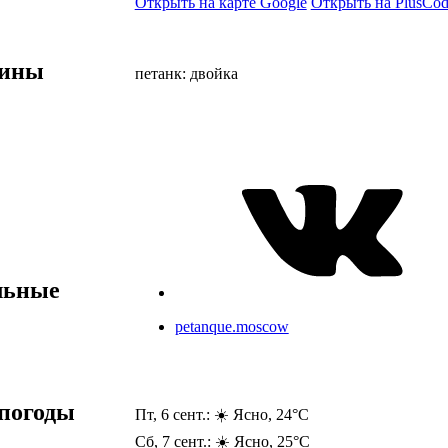
Открыть на карте Google
Открыть на PlusCod
лины
петанк: двойка
льные
petanque.moscow
погоды
Пт, 6 сент.: ☀️ Ясно, 24°C
Сб, 7 сент.: ☀️ Ясно, 25°C