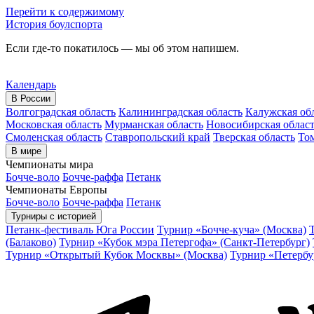
Перейти к содержимому
История боулспорта
Если где-то покатилось — мы об этом напишем.
Календарь
В России
Волгоградская область
Калининградская область
Калужская об
Московская область
Мурманская область
Новосибирская облас
Смоленская область
Ставропольский край
Тверская область
Том
В мире
Чемпионаты мира
Бочче-воло
Бочче-раффа
Петанк
Чемпионаты Европы
Бочче-воло
Бочче-раффа
Петанк
Турниры с историей
Петанк-фестиваль Юга России
Турнир «Бочче-куча» (Москва)
(Балаково)
Турнир «Кубок мэра Петергофа» (Санкт-Петербург)
Турнир «Открытый Кубок Москвы» (Москва)
Турнир «Петербу