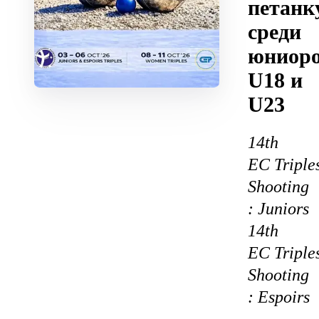
петанк
среди
юниор
U18 и
U23
14th
EC Triple
Shooting
: Juniors
14th
EC Triple
Shooting
: Espoirs