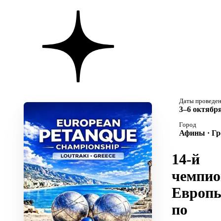
Даты проведе
3–6 октября
Город
Афины · Гр
14-й
чемпио
Европ
по