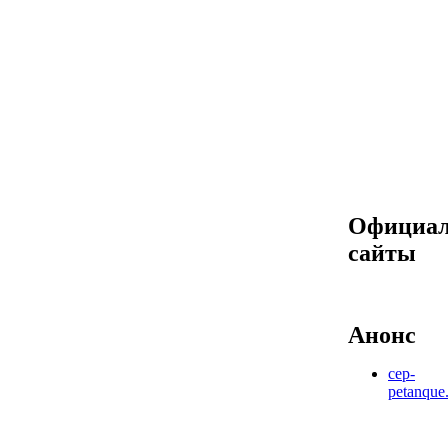
Официа
сайты
Анонс
cep-
petanque