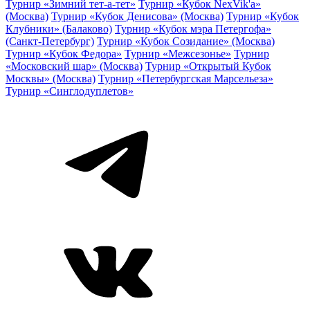
Турнир «Зимний тет-а-тет»
Турнир «Кубок NexVik'a»
(Москва)
Турнир «Кубок Денисова» (Москва)
Турнир «Кубок
Клубники» (Балаково)
Турнир «Кубок мэра Петергофа»
(Санкт-Петербург)
Турнир «Кубок Созидание» (Москва)
Турнир «Кубок Федора»
Турнир «Межсезонье»
Турнир
«Московский шар» (Москва)
Турнир «Открытый Кубок
Москвы» (Москва)
Турнир «Петербургская Марсельеза»
Турнир «Синглодуплетов»