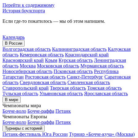
Перейти к содержимому
История боулспорта
Если где-то покатилось — мы об этом напишем.
Календарь
В России
Волгоградская область
Калининградская область
Калужская
область
Кемеровская область
Краснодарский край
Красноярский край
Крым
Курская область
Ленинградская
область
Москва
Московская область
Мурманская область
Новосибирская область
Псковская область
Республика
Татарстан
Ростовская область
Санкт-Петербург
Саратовская
область
Свердловская область
Смоленская область
Ставропольский край
Тверская область
Томская область
Тульская область
Ульяновская область
Ярославская область
В мире
Чемпионаты мира
Бочче-воло
Бочче-раффа
Петанк
Чемпионаты Европы
Бочче-воло
Бочче-раффа
Петанк
Турниры с историей
Петанк-фестиваль Юга России
Турнир «Бочче-куча» (Москва)