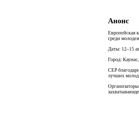
Анонс
Европейская к
среди молодеж
Даты: 12–15 ав
Город: Каунас,
CEP благодари
лучших молоды
Организаторы 
захватывающе