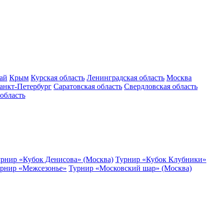
ай
Крым
Курская область
Ленинградская область
Москва
анкт-Петербург
Саратовская область
Свердловская область
область
рнир «Кубок Денисова» (Москва)
Турнир «Кубок Клубники»
рнир «Межсезонье»
Турнир «Московский шар» (Москва)