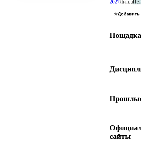
2027
Литва
Пет
☆
Пощадк
Дисцип
Прошлые
Официа
сайты