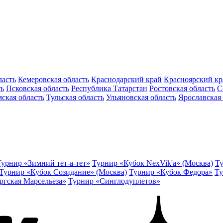
ласть
Кемеровская область
Краснодарский край
Красноярский кр
ть
Псковская область
Республика Татарстан
Ростовская область
С
ская область
Тульская область
Ульяновская область
Ярославская 
Турнир «Зимний тет-а-тет»
Турнир «Кубок NexVik'a» (Москва)
Ту
Турнир «Кубок Созидание» (Москва)
Турнир «Кубок Федора»
Ту
ргская Марсельеза»
Турнир «Синглодуплетов»