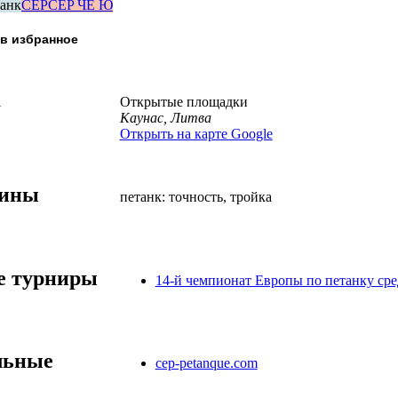
анк
CEP
CEP ЧЕ Ю
а
Открытые площадки
Каунас, Литва
Открыть на карте Google
лины
петанк: точность, тройка
 турниры
14-й чемпионат Европы по петанку ср
льные
cep-petanque.com