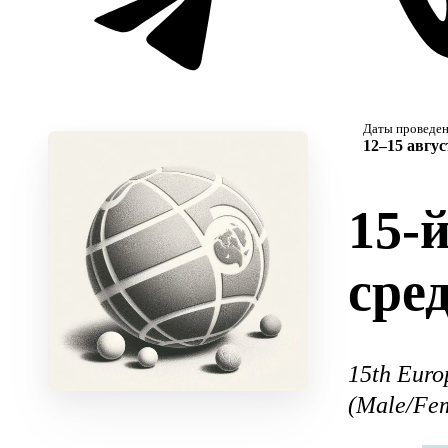
Даты проведе
12–15 авгус
15-
сре
15th Euro
(Male/Fe