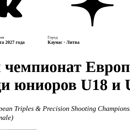
ния
Город
та 2027 года
Каунас · Литва
й чемпионат Европ
ди юниоров U18 и 
pean Triples & Precision Shooting Championsh
male)