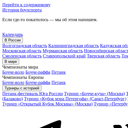
Перейти к содержимому
История боулспорта
Если где-то покатилось — мы об этом напишем.
Календарь
В России
Волгоградская область
Калининградская область
Калужская об
Московская область
Мурманская область
Новосибирская облас
Смоленская область
Ставропольский край
Тверская область
Том
В мире
Чемпионаты мира
Бочче-воло
Бочче-раффа
Петанк
Чемпионаты Европы
Бочче-воло
Бочче-раффа
Петанк
Турниры с историей
Петанк-фестиваль Юга России
Турнир «Бочче-куча» (Москва)
(Балаково)
Турнир «Кубок мэра Петергофа» (Санкт-Петербург)
Турнир «Открытый Кубок Москвы» (Москва)
Турнир «Петербу