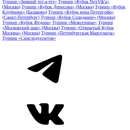
Турнир «Зимний тет-а-тет»
Турнир «Кубок NexVik'a»
(Москва)
Турнир «Кубок Денисова» (Москва)
Турнир «Кубок
Клубники» (Балаково)
Турнир «Кубок мэра Петергофа»
(Санкт-Петербург)
Турнир «Кубок Созидание» (Москва)
Турнир «Кубок Федора»
Турнир «Межсезонье»
Турнир
«Московский шар» (Москва)
Турнир «Открытый Кубок
Москвы» (Москва)
Турнир «Петербургская Марсельеза»
Турнир «Синглодуплетов»