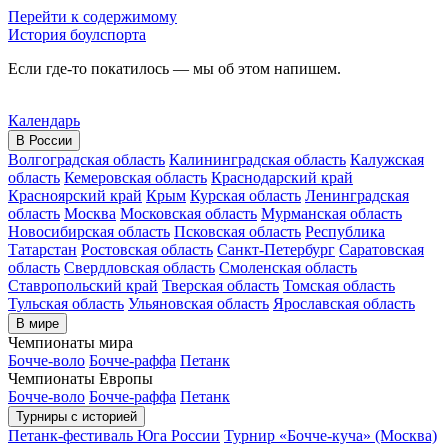
Перейти к содержимому
История боулспорта
Если где-то покатилось — мы об этом напишем.
Календарь
В России
Волгоградская область
Калининградская область
Калужская
область
Кемеровская область
Краснодарский край
Красноярский край
Крым
Курская область
Ленинградская
область
Москва
Московская область
Мурманская область
Новосибирская область
Псковская область
Республика
Татарстан
Ростовская область
Санкт-Петербург
Саратовская
область
Свердловская область
Смоленская область
Ставропольский край
Тверская область
Томская область
Тульская область
Ульяновская область
Ярославская область
В мире
Чемпионаты мира
Бочче-воло
Бочче-раффа
Петанк
Чемпионаты Европы
Бочче-воло
Бочче-раффа
Петанк
Турниры с историей
Петанк-фестиваль Юга России
Турнир «Бочче-куча» (Москва)