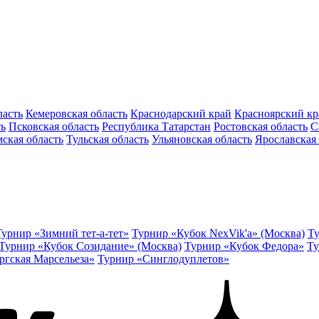
ласть
Кемеровская область
Краснодарский край
Красноярский кр
ть
Псковская область
Республика Татарстан
Ростовская область
С
ская область
Тульская область
Ульяновская область
Ярославская 
Турнир «Зимний тет-а-тет»
Турнир «Кубок NexVik'a» (Москва)
Ту
Турнир «Кубок Созидание» (Москва)
Турнир «Кубок Федора»
Ту
ргская Марсельеза»
Турнир «Синглодуплетов»