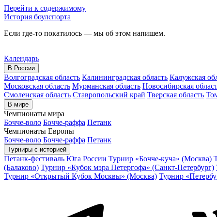
Перейти к содержимому
История боулспорта
Если где-то покатилось — мы об этом напишем.
Календарь
В России
Волгоградская область
Калининградская область
Калужская об
Московская область
Мурманская область
Новосибирская облас
Смоленская область
Ставропольский край
Тверская область
Том
В мире
Чемпионаты мира
Бочче-воло
Бочче-раффа
Петанк
Чемпионаты Европы
Бочче-воло
Бочче-раффа
Петанк
Турниры с историей
Петанк-фестиваль Юга России
Турнир «Бочче-куча» (Москва)
(Балаково)
Турнир «Кубок мэра Петергофа» (Санкт-Петербург)
Турнир «Открытый Кубок Москвы» (Москва)
Турнир «Петербу