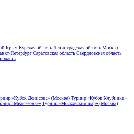
ай
Крым
Курская область
Ленинградская область
Москва
анкт-Петербург
Саратовская область
Свердловская область
область
рнир «Кубок Денисова» (Москва)
Турнир «Кубок Клубники»
рнир «Межсезонье»
Турнир «Московский шар» (Москва)