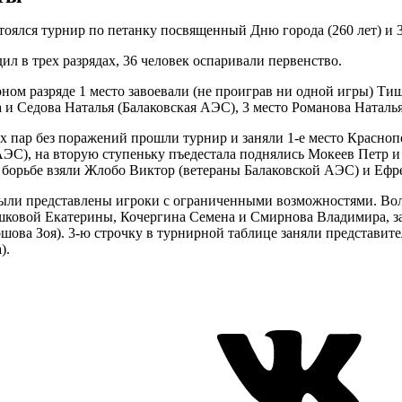
стоялся турнир по петанку посвященный Дню города (260 лет) и
ил в трех разрядах, 36 человек оспаривали первенство.
ном разряде 1 место завоевали (не проиграв ни одной игры) Тищ
и Седова Наталья (Балаковская АЭС), 3 место Романова Наталь
 пар без поражений прошли турнир и заняли 1-е место Красноп
АЭС), на вторую ступеньку пъедестала поднялись Мокеев Петр и
борьбе взяли Жлобо Виктор (ветераны Балаковской АЭС) и Ефр
ыли представлены игроки с ограниченными возможностями. Вол
шковой Екатерины, Кочергина Семена и Смирнова Владимира, заня
шова Зоя). 3-ю строчку в турнирной таблице заняли представ
).