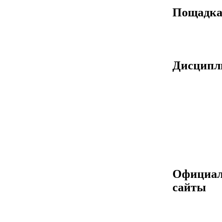
Пощадк
Дисцип
Официа
сайты