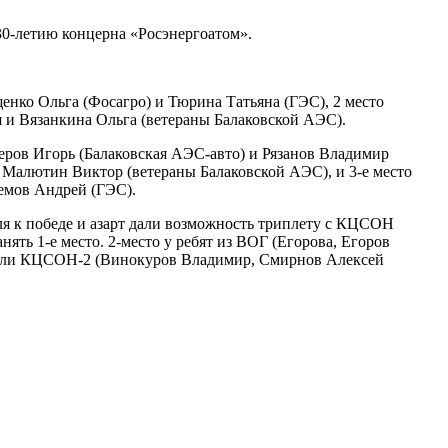
 30-летию концерна «Росэнергоатом».
енко Ольга (Фосагро) и Тюрина Татьяна (ГЭС), 2 место
я и Вязанкина Ольга (ветераны Балаковской АЭС).
еров Игорь (Балаковская АЭС-авто) и Рязанов Владимир
 Малютин Виктор (ветераны Балаковской АЭС), и 3-е место
емов Андрей (ГЭС).
я к победе и азарт дали возможность триплету с КЦСОН
ть 1-е место. 2-место у ребят из ВОГ (Егорова, Егоров
ители КЦСОН-2 (Винокуров Владимир, Смирнов Алексей