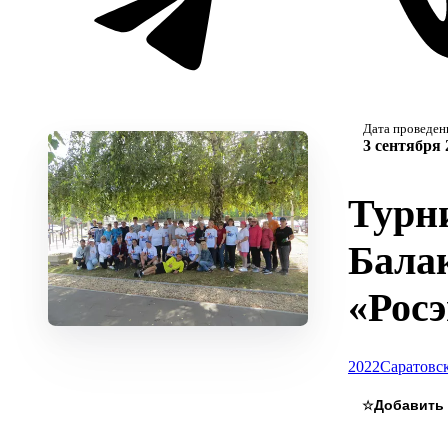
Дата проведен
3 сентября 
Турн
Балак
«Рос
2022
Саратовск
☆