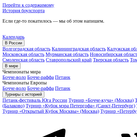
Перейти к содержимому
История боулспорта
Если где-то покатилось — мы об этом напишем.
Календарь
В России
Волгоградская область
Калининградская область
Калужская об
Московская область
Мурманская область
Новосибирская облас
Смоленская область
Ставропольский край
Тверская область
Том
В мире
Чемпионаты мира
Бочче-воло
Бочче-раффа
Петанк
Чемпионаты Европы
Бочче-воло
Бочче-раффа
Петанк
Турниры с историей
Петанк-фестиваль Юга России
Турнир «Бочче-куча» (Москва)
(Балаково)
Турнир «Кубок мэра Петергофа» (Санкт-Петербург)
Турнир «Открытый Кубок Москвы» (Москва)
Турнир «Петербу