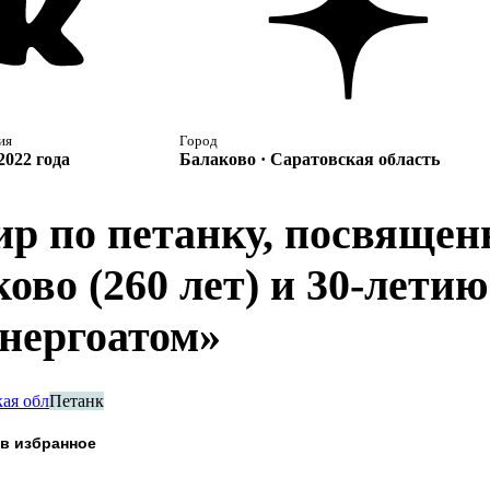
ия
Город
2022 года
Балаково · Саратовская область
ир по петанку, посвяще
ово (260 лет) и 30-лети
энергоатом»
ая обл
Петанк