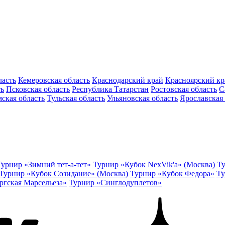
ласть
Кемеровская область
Краснодарский край
Красноярский кр
ть
Псковская область
Республика Татарстан
Ростовская область
С
ская область
Тульская область
Ульяновская область
Ярославская 
Турнир «Зимний тет-а-тет»
Турнир «Кубок NexVik'a» (Москва)
Ту
Турнир «Кубок Созидание» (Москва)
Турнир «Кубок Федора»
Ту
ргская Марсельеза»
Турнир «Синглодуплетов»