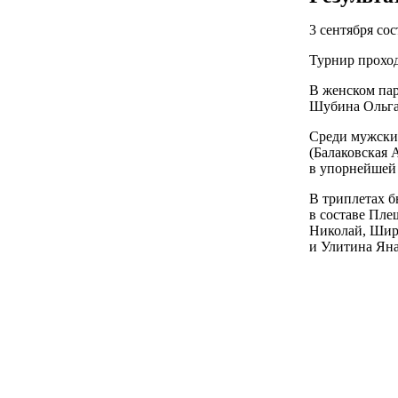
3 сентября со
Турнир проход
В женском пар
Шубина Ольга 
Среди мужских
(Балаковская 
в упорнейшей 
В триплетах б
в составе Пле
Николай, Шир
и Улитина Яна