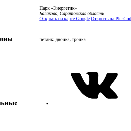
а
Парк «Энергетик»
Балаково, Саратовская область
Открыть на карте Google
Открыть на PlusCod
лины
петанк: двойка, тройка
льные