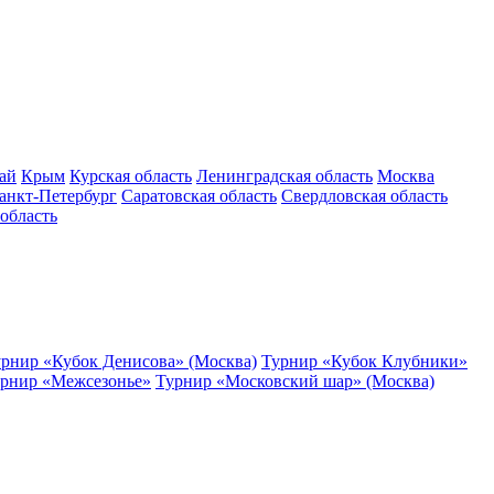
ай
Крым
Курская область
Ленинградская область
Москва
анкт-Петербург
Саратовская область
Свердловская область
область
рнир «Кубок Денисова» (Москва)
Турнир «Кубок Клубники»
рнир «Межсезонье»
Турнир «Московский шар» (Москва)