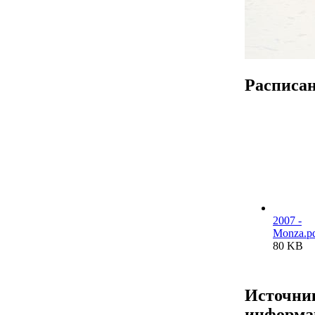
Расписа
2007 -
Monza.p
80 KB
Источни
информа