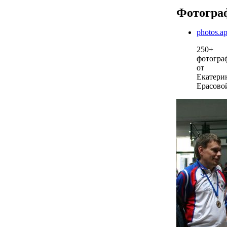
Фотогра
photos.a
250+
фотогра
от
Екатери
Ерасово