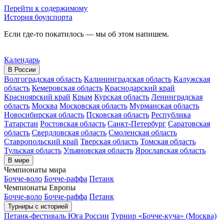
Перейти к содержимому
История боулспорта
Если где-то покатилось — мы об этом напишем.
Календарь
В России
Волгоградская область
Калининградская область
Калужская
область
Кемеровская область
Краснодарский край
Красноярский край
Крым
Курская область
Ленинградская
область
Москва
Московская область
Мурманская область
Новосибирская область
Псковская область
Республика
Татарстан
Ростовская область
Санкт-Петербург
Саратовская
область
Свердловская область
Смоленская область
Ставропольский край
Тверская область
Томская область
Тульская область
Ульяновская область
Ярославская область
В мире
Чемпионаты мира
Бочче-воло
Бочче-раффа
Петанк
Чемпионаты Европы
Бочче-воло
Бочче-раффа
Петанк
Турниры с историей
Петанк-фестиваль Юга России
Турнир «Бочче-куча» (Москва)