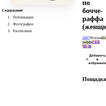
по
бочче-
Содержание
раффа
Публикации
Фотографии
(женщ
Расписание
2007
Италия
Бо
раффа
CER
ЧЕ Ж
☆
Пощадк