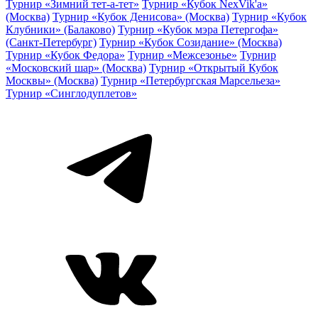
Турнир «Зимний тет-а-тет»
Турнир «Кубок NexVik'a»
(Москва)
Турнир «Кубок Денисова» (Москва)
Турнир «Кубок
Клубники» (Балаково)
Турнир «Кубок мэра Петергофа»
(Санкт-Петербург)
Турнир «Кубок Созидание» (Москва)
Турнир «Кубок Федора»
Турнир «Межсезонье»
Турнир
«Московский шар» (Москва)
Турнир «Открытый Кубок
Москвы» (Москва)
Турнир «Петербургская Марсельеза»
Турнир «Синглодуплетов»