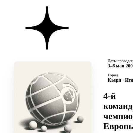
Даты проведе
3–6 мая 200
Город
Кьери · Ит
4-й
коман
чемпио
Европ