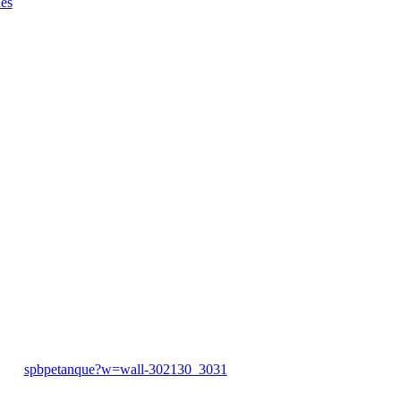
es
spbpetanque?w=wall-302130_3031