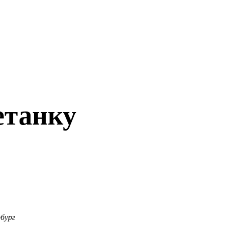
етанку
бург