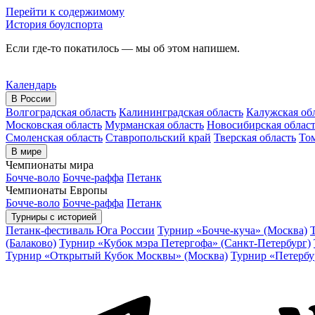
Перейти к содержимому
История боулспорта
Если где-то покатилось — мы об этом напишем.
Календарь
В России
Волгоградская область
Калининградская область
Калужская об
Московская область
Мурманская область
Новосибирская облас
Смоленская область
Ставропольский край
Тверская область
Том
В мире
Чемпионаты мира
Бочче-воло
Бочче-раффа
Петанк
Чемпионаты Европы
Бочче-воло
Бочче-раффа
Петанк
Турниры с историей
Петанк-фестиваль Юга России
Турнир «Бочче-куча» (Москва)
(Балаково)
Турнир «Кубок мэра Петергофа» (Санкт-Петербург)
Турнир «Открытый Кубок Москвы» (Москва)
Турнир «Петербу