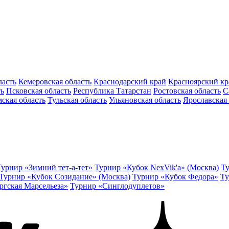
ласть
Кемеровская область
Краснодарский край
Красноярский кр
ть
Псковская область
Республика Татарстан
Ростовская область
С
ская область
Тульская область
Ульяновская область
Ярославская 
Турнир «Зимний тет-а-тет»
Турнир «Кубок NexVik'a» (Москва)
Ту
Турнир «Кубок Созидание» (Москва)
Турнир «Кубок Федора»
Ту
ргская Марсельеза»
Турнир «Синглодуплетов»