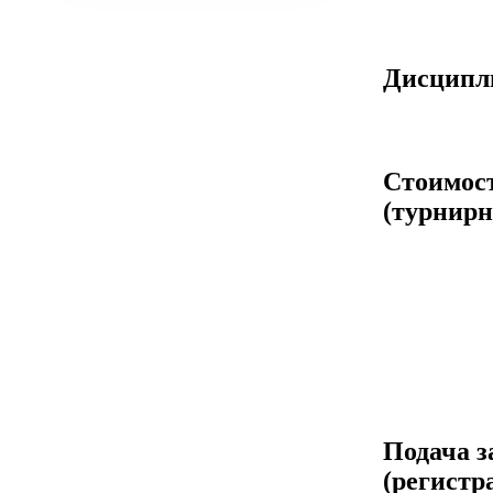
Дисцип
Стоимос
(турнирн
Подача з
(регистр