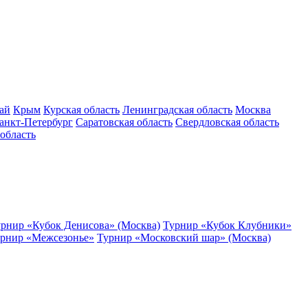
ай
Крым
Курская область
Ленинградская область
Москва
анкт-Петербург
Саратовская область
Свердловская область
область
рнир «Кубок Денисова» (Москва)
Турнир «Кубок Клубники»
рнир «Межсезонье»
Турнир «Московский шар» (Москва)