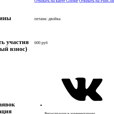
Открыть на карте Google
Открыть на PlusCod
лины
петанк: двойка
ть участия
600
руб
ый взнос)
аявок
ация
Регистрация в комментариях