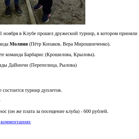
1 ноября в Клубе прошел дружеский турнир, в котором приняли 
анда
Молния
(Пётр Копаков, Вера Мирошниченко).
те команда Барбарис (Крошилова, Крылова).
анды ДаВинчи (Перепелица, Рылова)
е состоится турнир дуплетов.
0
ос (он же плата за посещение клуба) - 600 рублей.
 комментариях