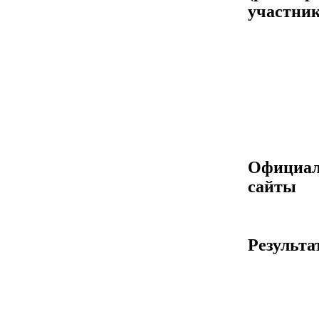
участник
Официа
сайты
Результа