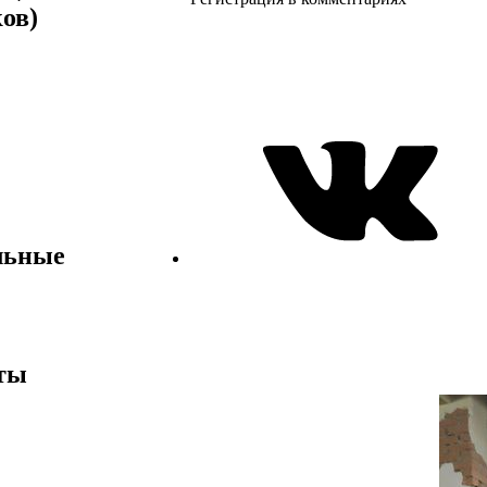
ов)
льные
ты