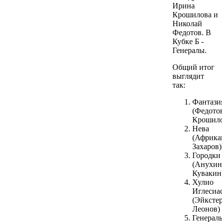
Ирина
Крошилова и
Николай
Федотов. В
Кубке Б -
Генералы.
Общий итог
выглядит
так:
Фантази
(Федото
Крошило
Нева
(Африка
Захаров)
Городки
(Анухин
Кувакин
Хулио
Иглесиа
(Эйкстер
Леонов)
Генерал