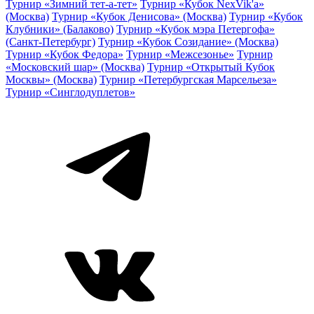
Турнир «Зимний тет-а-тет»
Турнир «Кубок NexVik'a»
(Москва)
Турнир «Кубок Денисова» (Москва)
Турнир «Кубок
Клубники» (Балаково)
Турнир «Кубок мэра Петергофа»
(Санкт-Петербург)
Турнир «Кубок Созидание» (Москва)
Турнир «Кубок Федора»
Турнир «Межсезонье»
Турнир
«Московский шар» (Москва)
Турнир «Открытый Кубок
Москвы» (Москва)
Турнир «Петербургская Марсельеза»
Турнир «Синглодуплетов»