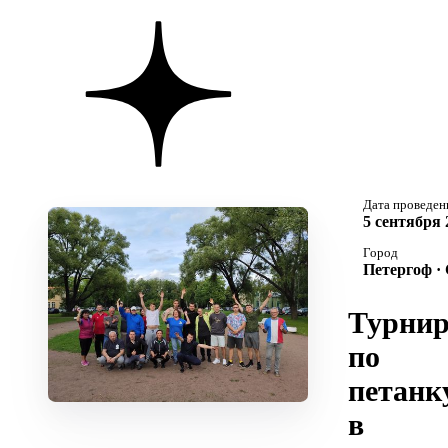
Дата проведен
5 сентября 
Город
Петергоф ·
Турни
по
петанк
в