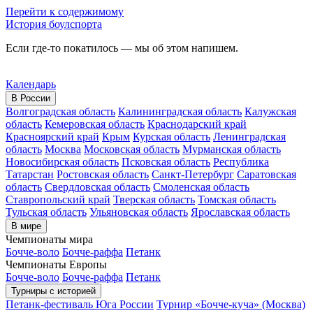
Перейти к содержимому
История боулспорта
Если где-то покатилось — мы об этом напишем.
Календарь
В России
Волгоградская область
Калининградская область
Калужская
область
Кемеровская область
Краснодарский край
Красноярский край
Крым
Курская область
Ленинградская
область
Москва
Московская область
Мурманская область
Новосибирская область
Псковская область
Республика
Татарстан
Ростовская область
Санкт-Петербург
Саратовская
область
Свердловская область
Смоленская область
Ставропольский край
Тверская область
Томская область
Тульская область
Ульяновская область
Ярославская область
В мире
Чемпионаты мира
Бочче-воло
Бочче-раффа
Петанк
Чемпионаты Европы
Бочче-воло
Бочче-раффа
Петанк
Турниры с историей
Петанк-фестиваль Юга России
Турнир «Бочче-куча» (Москва)