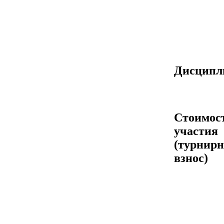
Дисцип
Стоимос
участия
(турнир
взнос)