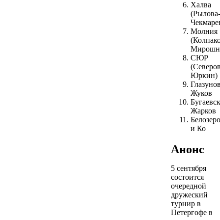
Халва
(Рылова
Чекмаре
Молния
(Колпако
Мирошн
СЮР
(Северов
Юркин)
Глазунов
Жуков
Бугаевс
Жарков
Белозер
и Ко
Анонс
5 сентября
состоится
очередной
дружеский
турнир в
Петергофе в