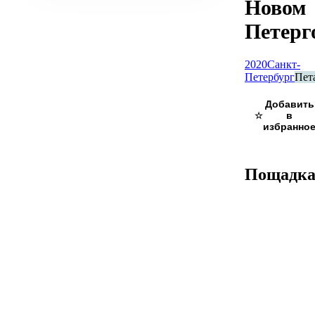
Новом
Петерг
2020
Санкт-
Петербург
Пет
☆
Пощадк