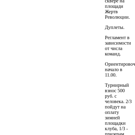
сквере на
площади
Жертв
Революции.
Дуплеты.
Регламент в
зависимости
от числа
команд.
Ориентировоч
начало в
11.00.
Турнирный
взнос 500
руб. с
человека. 2/3
пойдут на
оплату
зимней
площадки
клуба, 1/3 -
призерам.