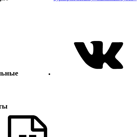
льные
ты