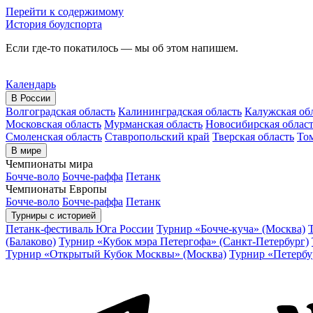
Перейти к содержимому
История боулспорта
Если где-то покатилось — мы об этом напишем.
Календарь
В России
Волгоградская область
Калининградская область
Калужская об
Московская область
Мурманская область
Новосибирская облас
Смоленская область
Ставропольский край
Тверская область
Том
В мире
Чемпионаты мира
Бочче-воло
Бочче-раффа
Петанк
Чемпионаты Европы
Бочче-воло
Бочче-раффа
Петанк
Турниры с историей
Петанк-фестиваль Юга России
Турнир «Бочче-куча» (Москва)
(Балаково)
Турнир «Кубок мэра Петергофа» (Санкт-Петербург)
Турнир «Открытый Кубок Москвы» (Москва)
Турнир «Петербу