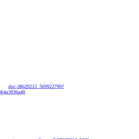
doc-38629212_569922799?
b64a3936a40