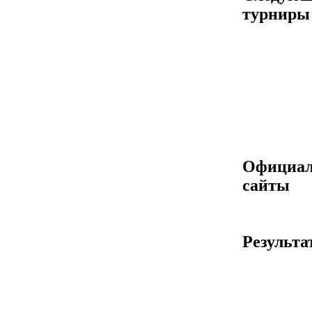
турниры
Официа
сайты
Результа