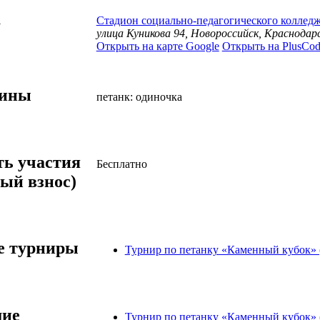
а
Стадион социально-педагогического коллед
улица Куникова 94, Новороссийск, Краснодар
Открыть на карте Google
Открыть на PlusCod
лины
петанк: одиночка
ть участия
Бесплатно
ый взнос)
 турниры
Турнир по петанку «Каменный кубок» (
ие
Турнир по петанку «Каменный кубок» (