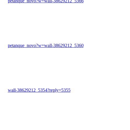
petanque_novo?w=wall-38629212_5366
petanque_novo?w=wall-38629212_5360
wall-38629212_5354?reply=5355