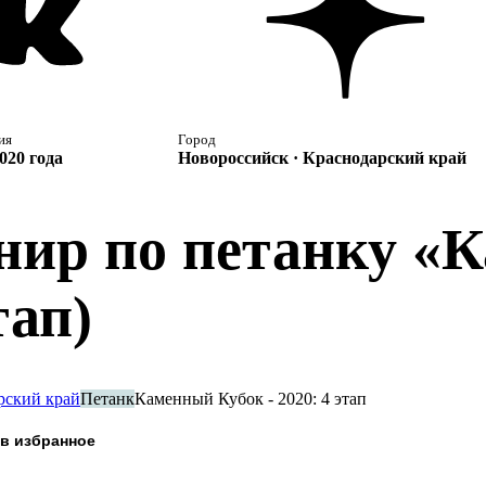
ия
Город
020 года
Новороссийск · Краснодарский край
нир по петанку «
тап)
рский край
Петанк
Каменный Кубок - 2020: 4 этап