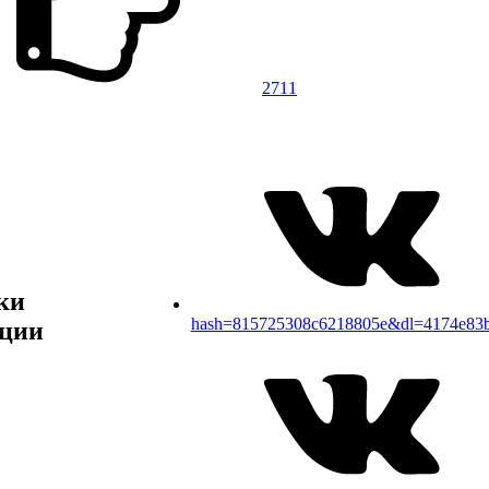
2711
ки
hash=815725308c6218805e&dl=4174e83
ции