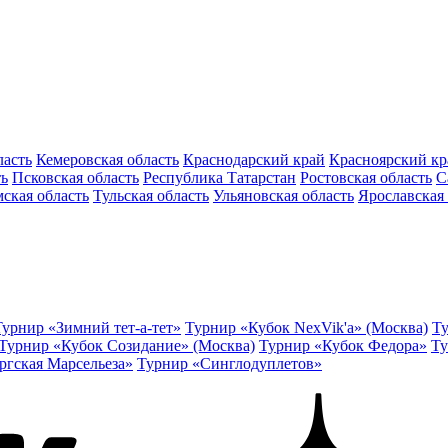
ласть
Кемеровская область
Краснодарский край
Красноярский кр
ть
Псковская область
Республика Татарстан
Ростовская область
С
ская область
Тульская область
Ульяновская область
Ярославская 
Турнир «Зимний тет-а-тет»
Турнир «Кубок NexVik'a» (Москва)
Ту
Турнир «Кубок Созидание» (Москва)
Турнир «Кубок Федора»
Ту
ргская Марсельеза»
Турнир «Синглодуплетов»