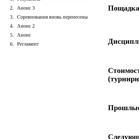
Пощадк
Анонс 3
Соревнования вновь перенесены
Анонс 2
Анонс
Дисцип
Регламент
Стоимос
(турнирн
Прошлые
Следующ