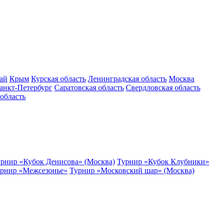
ай
Крым
Курская область
Ленинградская область
Москва
анкт-Петербург
Саратовская область
Свердловская область
область
рнир «Кубок Денисова» (Москва)
Турнир «Кубок Клубники»
рнир «Межсезонье»
Турнир «Московский шар» (Москва)