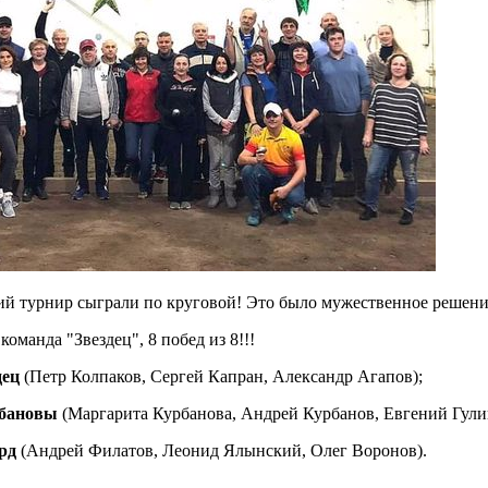
ий турнир сыграли по круговой! Это было мужественное решен
оманда "Звездец", 8 побед из 8!!!
дец
(Петр Колпаков, Сергей Капран, Александр Агапов);
бановы
(Маргарита Курбанова, Андрей Курбанов, Евгений Гули
рд
(Андрей Филатов, Леонид Ялынский, Олег Воронов).