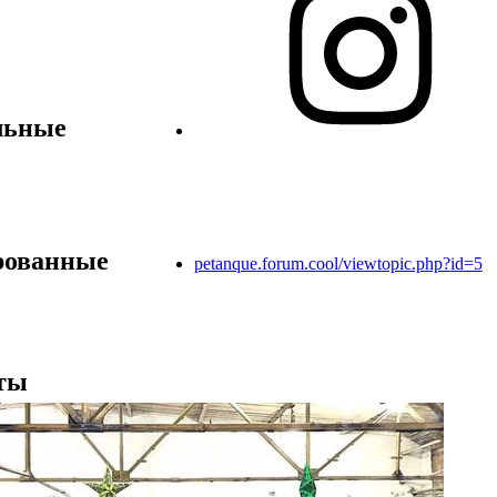
льные
ованные
petanque.forum.cool/viewtopic.php?id=5
ты