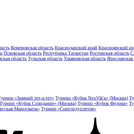
ласть
Кемеровская область
Краснодарский край
Красноярский кр
ть
Псковская область
Республика Татарстан
Ростовская область
С
ская область
Тульская область
Ульяновская область
Ярославская 
Турнир «Зимний тет-а-тет»
Турнир «Кубок NexVik'a» (Москва)
Ту
Турнир «Кубок Созидание» (Москва)
Турнир «Кубок Федора»
Ту
ргская Марсельеза»
Турнир «Синглодуплетов»