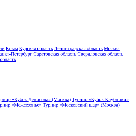
ай
Крым
Курская область
Ленинградская область
Москва
анкт-Петербург
Саратовская область
Свердловская область
область
рнир «Кубок Денисова» (Москва)
Турнир «Кубок Клубники»
рнир «Межсезонье»
Турнир «Московский шар» (Москва)