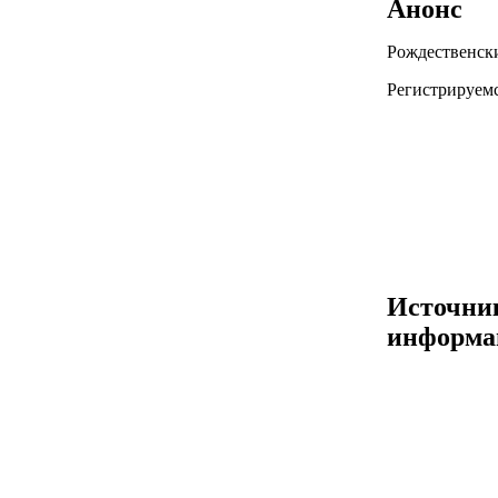
Анонс
Рождественски
Регистрируемс
Источни
информа