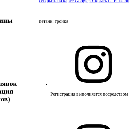
Открыть на карте Google
Открыть на PlusCod
лины
петанк: тройка
аявок
ация
Регистрация выполняется посредством
ов)