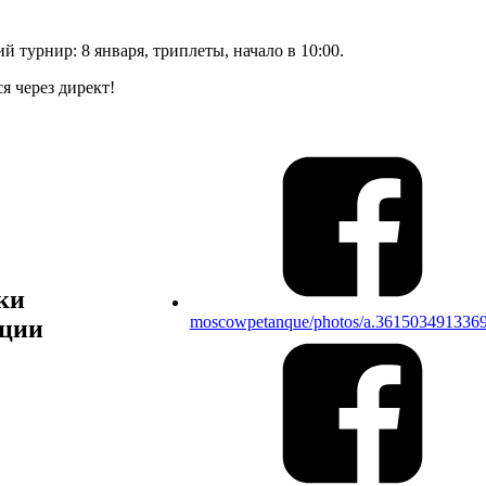
й турнир: 8 января, триплеты, начало в 10:00.
я через директ!
ки
moscowpetanque/photos/a.361503491336
ции