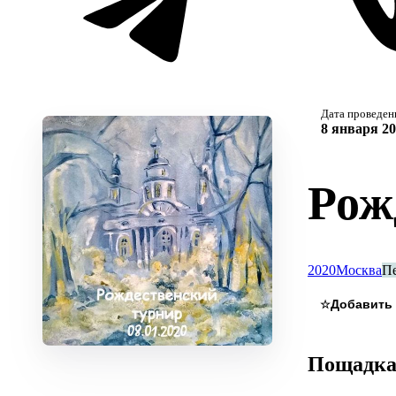
Дата проведен
8 января 20
Рож
2020
Москва
П
☆
Пощадк