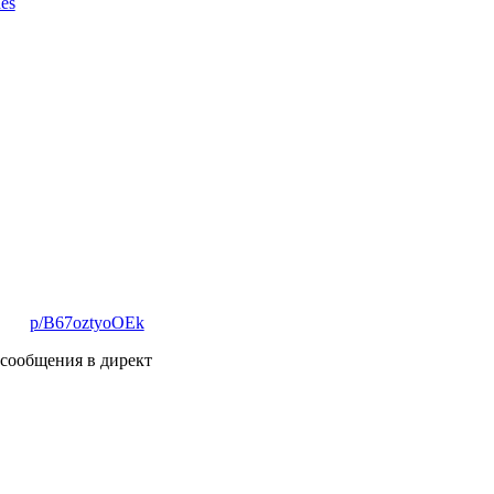
es
p/B67oztyoOEk
 сообщения в директ