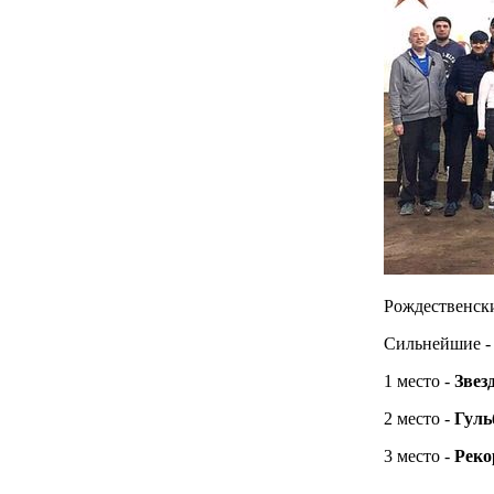
Рождественск
Сильнейшие - к
1 место -
Звез
2 место -
Гуль
3 место -
Реко