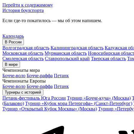
Перейти к содержимому
История боулспорта
Если где-то покатилось — мы об этом напишем.
Календарь
В России
Волгоградская область
Калининградская область
Калужская об
Московская область
Мурманская область
Новосибирская облас
Смоленская область
Ставропольский край
Тверская область
Том
В мире
Чемпионаты мира
Бочче-воло
Бочче-раффа
Петанк
Чемпионаты Европы
Бочче-воло
Бочче-раффа
Петанк
Турниры с историей
Петанк-фестиваль Юга России
Турнир «Бочче-куча» (Москва)
(Балаково)
Турнир «Кубок мэра Петергофа» (Санкт-Петербург)
Турнир «Открытый Кубок Москвы» (Москва)
Турнир «Петербу