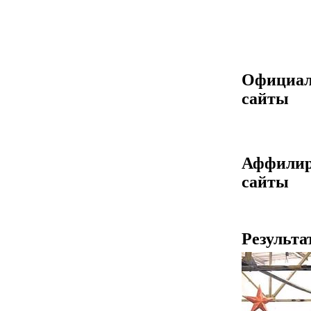
Официа
сайты
Аффилир
сайты
Результа