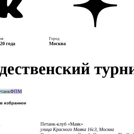
ия
Город
20 года
Москва
дественский турни
етанк
ФПМ
а
Петанк-клуб «Маяк»
улица Красного Маяка 16с3, Москва