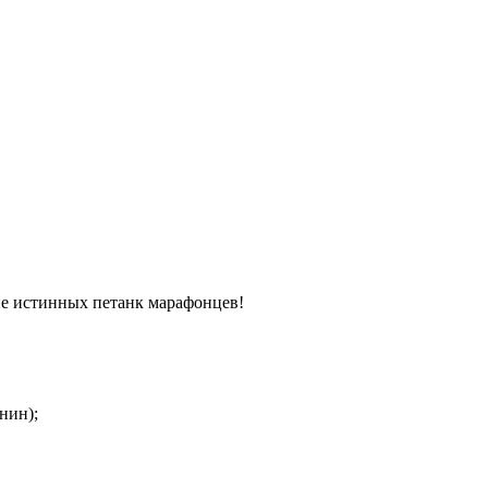
ие истинных петанк марафонцев!
нин);