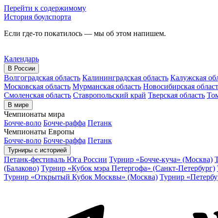
Перейти к содержимому
История боулспорта
Если где-то покатилось — мы об этом напишем.
Календарь
В России
Волгоградская область
Калининградская область
Калужская об
Московская область
Мурманская область
Новосибирская облас
Смоленская область
Ставропольский край
Тверская область
Том
В мире
Чемпионаты мира
Бочче-воло
Бочче-раффа
Петанк
Чемпионаты Европы
Бочче-воло
Бочче-раффа
Петанк
Турниры с историей
Петанк-фестиваль Юга России
Турнир «Бочче-куча» (Москва)
(Балаково)
Турнир «Кубок мэра Петергофа» (Санкт-Петербург)
Турнир «Открытый Кубок Москвы» (Москва)
Турнир «Петербу