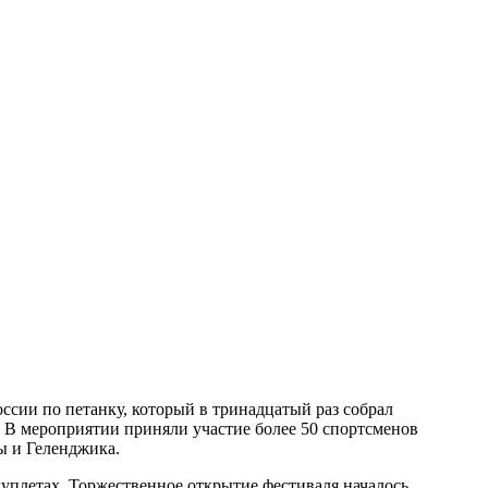
оссии по петанку, который в тринадцатый раз собрал
 В мероприятии приняли участие более 50 спортсменов
ы и Геленджика.
дуплетах. Торжественное открытие фестиваля началось