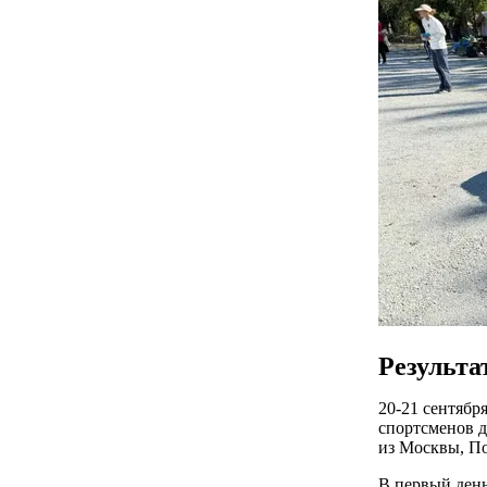
Результа
20-21 сентябр
спортсменов д
из Москвы, По
В первый день