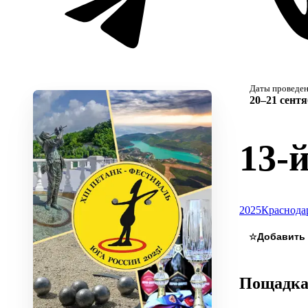
Даты проведе
20–21 сентя
13-
2025
Краснода
☆
Пощадк