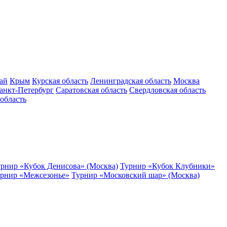
ай
Крым
Курская область
Ленинградская область
Москва
анкт-Петербург
Саратовская область
Свердловская область
область
рнир «Кубок Денисова» (Москва)
Турнир «Кубок Клубники»
рнир «Межсезонье»
Турнир «Московский шар» (Москва)