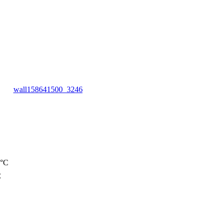
wall158641500_3246
0°C
C