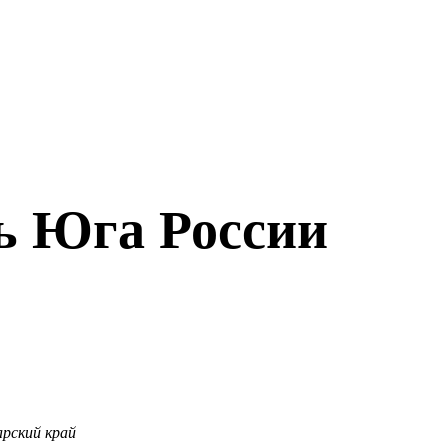
ь Юга России
арский край