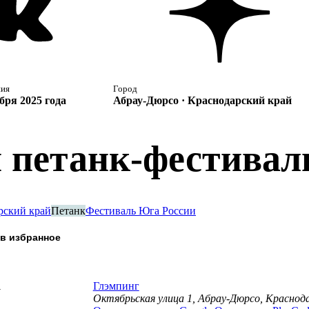
ния
Город
бря 2025 года
Абрау-Дюрсо · Краснодарский край
й петанк-фестивал
рский край
Петанк
Фестиваль Юга России
а
Глэмпинг
Октябрьская улица 1, Абрау-Дюрсо, Краснод