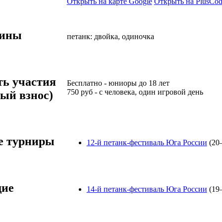
Открыть на карте Google
Открыть на PlusCod
лины
петанк: двойка, одиночка
ть участия
Бесплатно
-
юниоры до 18 лет
750
руб
-
с человека, один игровой день
ый взнос)
 турниры
12-й петанк-фестиваль Юга России
(20
ие
14-й петанк-фестиваль Юга России
(19