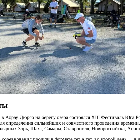
ты
я в Абрау-Дюрсо на берегу озера состоялся XIII Фестиваль Юга Р
ля определения сильнейших и совместного проведения времени.
лярных Зорь, Шахт, Самары, Ставрополя, Новороссийска, Анап
 соревнования прошли в формате тет-а-тет, во второй день — в 