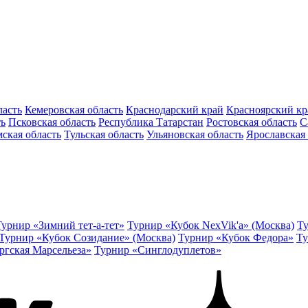
ласть
Кемеровская область
Краснодарский край
Красноярский кр
ть
Псковская область
Республика Татарстан
Ростовская область
С
ская область
Тульская область
Ульяновская область
Ярославская 
Турнир «Зимний тет-а-тет»
Турнир «Кубок NexVik'a» (Москва)
Ту
Турнир «Кубок Созидание» (Москва)
Турнир «Кубок Федора»
Ту
ргская Марсельеза»
Турнир «Синглодуплетов»