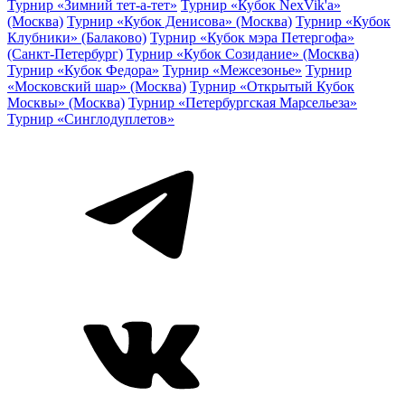
Турнир «Зимний тет-а-тет»
Турнир «Кубок NexVik'a»
(Москва)
Турнир «Кубок Денисова» (Москва)
Турнир «Кубок
Клубники» (Балаково)
Турнир «Кубок мэра Петергофа»
(Санкт-Петербург)
Турнир «Кубок Созидание» (Москва)
Турнир «Кубок Федора»
Турнир «Межсезонье»
Турнир
«Московский шар» (Москва)
Турнир «Открытый Кубок
Москвы» (Москва)
Турнир «Петербургская Марсельеза»
Турнир «Синглодуплетов»