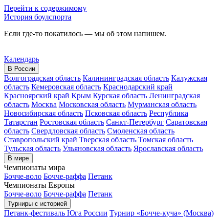
Перейти к содержимому
История боулспорта
Если где-то покатилось — мы об этом напишем.
Календарь
В России
Волгоградская область
Калининградская область
Калужская
область
Кемеровская область
Краснодарский край
Красноярский край
Крым
Курская область
Ленинградская
область
Москва
Московская область
Мурманская область
Новосибирская область
Псковская область
Республика
Татарстан
Ростовская область
Санкт-Петербург
Саратовская
область
Свердловская область
Смоленская область
Ставропольский край
Тверская область
Томская область
Тульская область
Ульяновская область
Ярославская область
В мире
Чемпионаты мира
Бочче-воло
Бочче-раффа
Петанк
Чемпионаты Европы
Бочче-воло
Бочче-раффа
Петанк
Турниры с историей
Петанк-фестиваль Юга России
Турнир «Бочче-куча» (Москва)