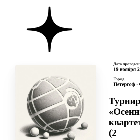
Дата проведен
19 ноября 2
Город
Петергоф ·
Турни
«Осенн
кварте
(2