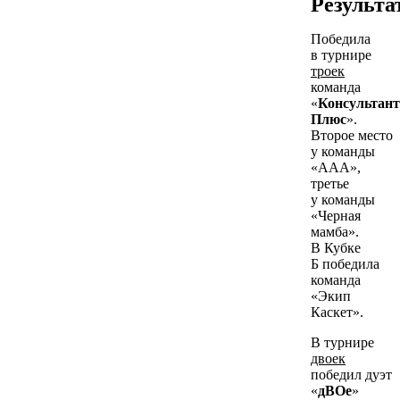
Результа
Победила
в турнире
троек
команда
«
Консультант
Плюс
».
Второе место
у команды
«ААА»,
третье
у команды
«Черная
мамба».
В Кубке
Б победила
команда
«Экип
Каскет».
В турнире
двоек
победил дуэт
«
дВОе
»