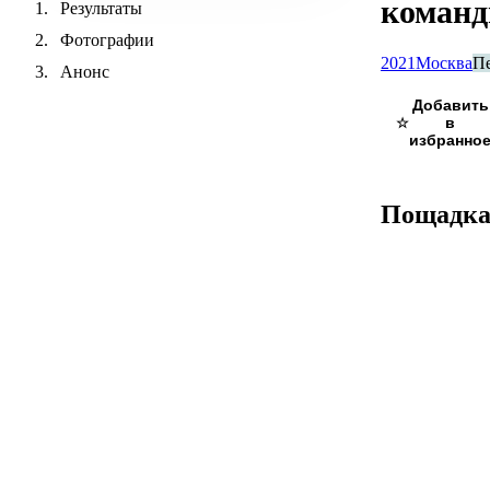
коман
Результаты
Фотографии
2021
Москва
П
Анонс
☆
Пощадк