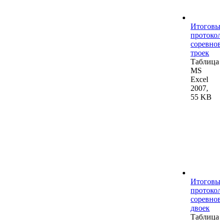
Итогов
протоко
соревно
троек
Таблица
MS
Excel
2007,
55 KB
Итогов
протоко
соревно
двоек
Таблица