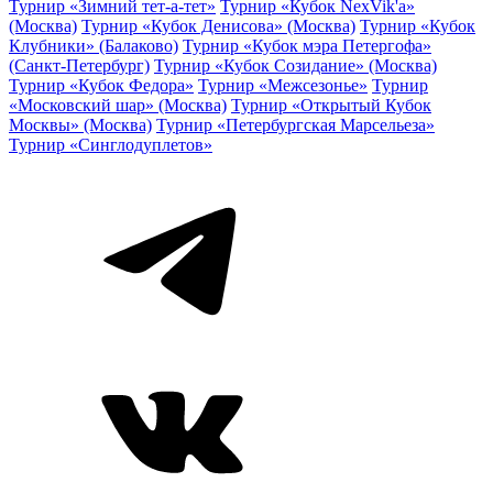
Турнир «Зимний тет-а-тет»
Турнир «Кубок NexVik'a»
(Москва)
Турнир «Кубок Денисова» (Москва)
Турнир «Кубок
Клубники» (Балаково)
Турнир «Кубок мэра Петергофа»
(Санкт-Петербург)
Турнир «Кубок Созидание» (Москва)
Турнир «Кубок Федора»
Турнир «Межсезонье»
Турнир
«Московский шар» (Москва)
Турнир «Открытый Кубок
Москвы» (Москва)
Турнир «Петербургская Марсельеза»
Турнир «Синглодуплетов»