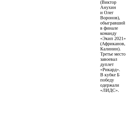
(Виктор
Анухин
и Олег
Воронов),
обыгравший
в финале
команду
«Экип 2021»
(Африканов,
Калинин).
Третье место
завоевал
дуплет
«Рикард».
В кубке Б
победу
одержали
«ЛИДС».