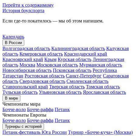
Перейти к содержимому
История боулспорта
Если где-то покатилось — мы об этом напишем.
Календарь
В России
Волгоградская область
Калининградская область
Калужская
область
Кемеровская область
Краснодарский край
Красноярский край
Крым
Курская область
Ленинградская
область
Москва
Московская область
Мурманская область
Новосибирская область
Псковская область
Республика
Татарстан
Ростовская область
Санкт-Петербург
Саратовская
область
Свердловская область
Смоленская область
Ставропольский край
Тверская область
Томская область
Тульская область
Ульяновская область
Ярославская область
В мире
Чемпионаты мира
Бочче-воло
Бочче-раффа
Петанк
Чемпионаты Европы
Бочче-воло
Бочче-раффа
Петанк
Турниры с историей
Петанк-фестиваль Юга России
Турнир «Бочче-куча» (Москва)