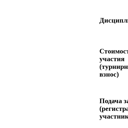
Дисцип
Стоимос
участия
(турнир
взнос)
Подача з
(регистр
участник