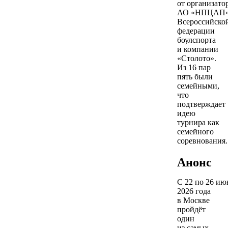
от организат
АО «НПЦАП»
Всероссийско
федерации
боулспорта
и компании
«Столото».
Из 16 пар
пять были
семейными,
что
подтверждает
идею
турнира как
семейного
соревнования.
Анонс
С 22 по 26 ию
2026 года
в Москве
пройдёт
один
из самых