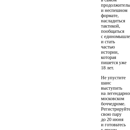
продолжитель
и неспешном
формате,
насладиться
тактикой,
пообщаться
с единомышл
и стать
частью
истории,
которая
пишется уже
18 лет.
Не упустите
шанс
выступить
на легендарн
московском
боччедроме.
Регистрируйт
свою пару
до 20 июня
и готовьтесь
к ярким