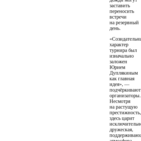
заставить
переносить
встречи
на резервный
день.
«Созидательн
характер
турнира был
изначально
заложен
Юрием
Дуплякиным
как главная
идея», —
подчёркивают
организаторы.
Несмотря
на растущую
престижность,
здесь царит
исключительн
дружеская,
поддерживаю
атмосфера.