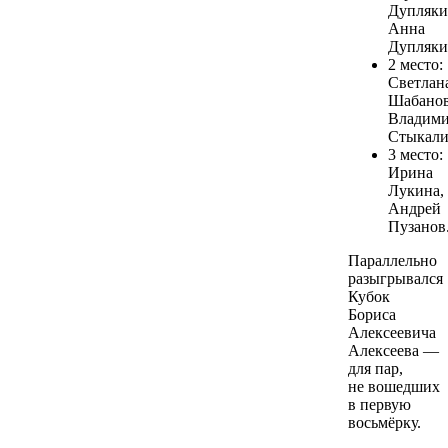
Дупляки
Анна
Дупляки
2 место:
Светлан
Шабанов
Владим
Стыкали
3 место:
Ирина
Лукина,
Андрей
Пузанов
Параллельно
разыгрывался
Кубок
Бориса
Алексеевича
Алексеева —
для пар,
не вошедших
в первую
восьмёрку.