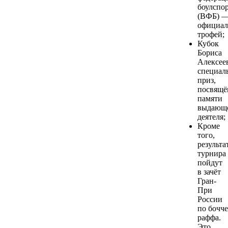
боулспо
(ВФБ) 
официа
трофей;
Кубок
Бориса
Алексее
специал
приз,
посвящ
памяти
выдающе
деятеля;
Кроме
того,
результа
турнира
пойдут
в зачёт
Гран-
При
России
по бочче
раффа.
Это