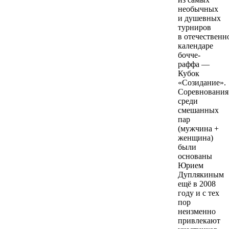
необычных
и душевных
турниров
в отечественн
календаре
бочче-
раффа —
Кубок
«Созидание».
Соревнования
среди
смешанных
пар
(мужчина +
женщина)
были
основаны
Юрием
Дуплякиным
ещё в 2008
году и с тех
пор
неизменно
привлекают