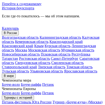
Перейти к содержимому
История боулспорта
Если где-то покатилось — мы об этом напишем.
Календарь
В России
Волгоградская область
Калининградская область
Калужская
область
Кемеровская область
Краснодарский край
Красноярский край
Крым
Курская область
Ленинградская
область
Москва
Московская область
Мурманская область
Новосибирская область
Псковская область
Республика
Татарстан
Ростовская область
Санкт-Петербург
Саратовская
область
Свердловская область
Смоленская область
Ставропольский край
Тверская область
Томская область
Тульская область
Ульяновская область
Ярославская область
В мире
Чемпионаты мира
Бочче-воло
Бочче-раффа
Петанк
Чемпионаты Европы
Бочче-воло
Бочче-раффа
Петанк
Турниры с историей
Петанк-фестиваль Юга России
Турнир «Бочче-куча» (Москва)