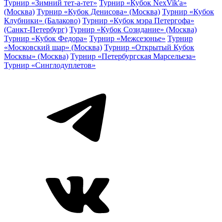
Турнир «Зимний тет-а-тет»
Турнир «Кубок NexVik'a»
(Москва)
Турнир «Кубок Денисова» (Москва)
Турнир «Кубок
Клубники» (Балаково)
Турнир «Кубок мэра Петергофа»
(Санкт-Петербург)
Турнир «Кубок Созидание» (Москва)
Турнир «Кубок Федора»
Турнир «Межсезонье»
Турнир
«Московский шар» (Москва)
Турнир «Открытый Кубок
Москвы» (Москва)
Турнир «Петербургская Марсельеза»
Турнир «Синглодуплетов»