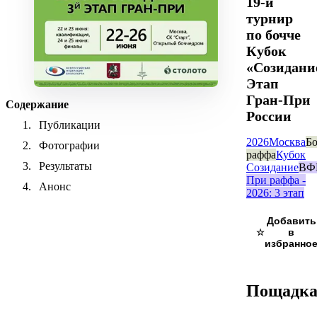
19-й
турнир
по бочче
Кубок
«Созидани
Этап
Гран-При
Содержание
России
Публикации
2026
Москва
Бо
Фотографии
раффа
Кубок
Результаты
Созидание
ВФ
При раффа -
Анонс
2026: 3 этап
☆
Пощадк