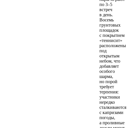
по 3–5
встреч
в день.
Восемь
грунтовых
площадок
с покрытием
«теннисит»
расположены
под
открытым
небом, что
добавляет
особого
шарма,
но порой
требует
терпения:
участники
нередко
сталкиваются
с капризами
погоды,
а проливные
дожди могут