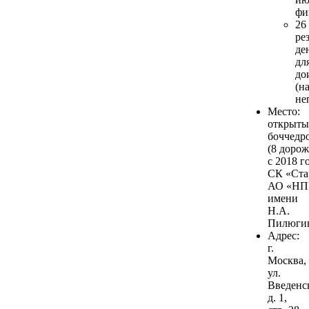
фи
26
ре
де
дл
до
(н
не
Место:
открыт
боччедр
(8 дорож
с 2018 г
СК «Ста
АО «Н
имени
Н.А.
Пилюгин
Адрес:
г.
Москва,
ул.
Введенс
д. 1,