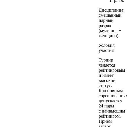
стр. 28.
Дисциплина:
смешанный
парный
разряд
(мужчина +
женщина).
Условия
участия
Турнир
является
рейтинговым
и имеет
высокий
статус.
К основным
соревнования
допускается
24 пары
с наивысшим
рейтингом.
Приём
заявок