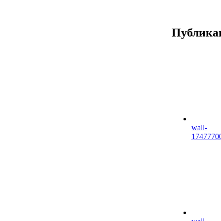
Публика
wall-
1747770