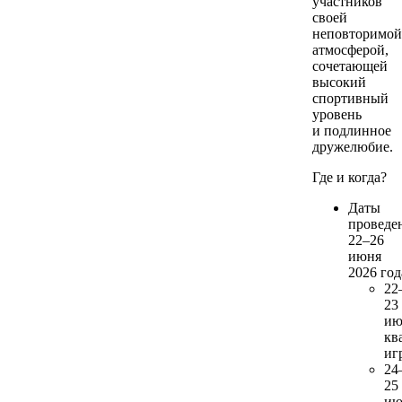
участников
своей
неповторимой
атмосферой,
сочетающей
высокий
спортивный
уровень
и подлинное
дружелюбие.
Где и когда?
Даты
проведе
22–26
июня
2026 год
22
23
ию
кв
иг
24
25
ию