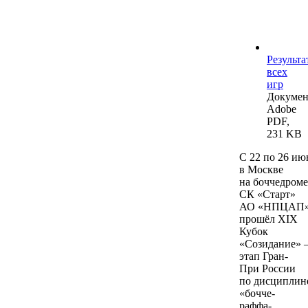
Результа
всех
игр
Докумен
Adobe
PDF,
231 KB
С 22 по 26 ию
в Москве
на боччедроме
СК «Старт»
АО «НПЦАП
прошёл XIX
Кубок
«Созидание»
этап Гран-
При России
по дисциплин
«бочче-
раффа-