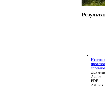
Результа
Итогов
протоко
соревно
Докумен
Adobe
PDF,
231 KB