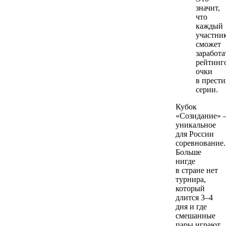
значит,
что
каждый
участни
сможет
заработа
рейтинг
очки
в прест
серии.
Кубок
«Созидание»
уникальное
для России
соревнование.
Больше
нигде
в стране нет
турнира,
который
длится 3–4
дня и где
смешанные
пары играют