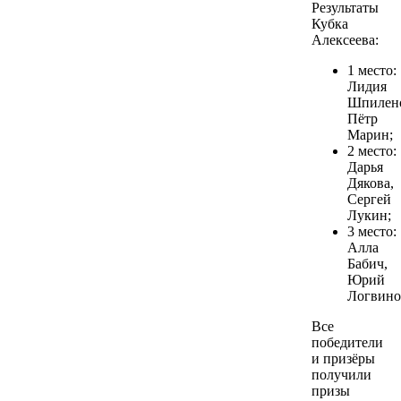
Результаты
Кубка
Алексеева:
1 место:
Лидия
Шпилен
Пётр
Марин;
2 место:
Дарья
Дякова,
Сергей
Лукин;
3 место:
Алла
Бабич,
Юрий
Логвино
Все
победители
и призёры
получили
призы