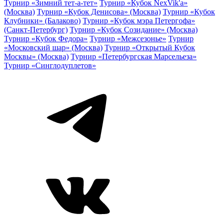
Турнир «Зимний тет-а-тет»
Турнир «Кубок NexVik'a»
(Москва)
Турнир «Кубок Денисова» (Москва)
Турнир «Кубок
Клубники» (Балаково)
Турнир «Кубок мэра Петергофа»
(Санкт-Петербург)
Турнир «Кубок Созидание» (Москва)
Турнир «Кубок Федора»
Турнир «Межсезонье»
Турнир
«Московский шар» (Москва)
Турнир «Открытый Кубок
Москвы» (Москва)
Турнир «Петербургская Марсельеза»
Турнир «Синглодуплетов»