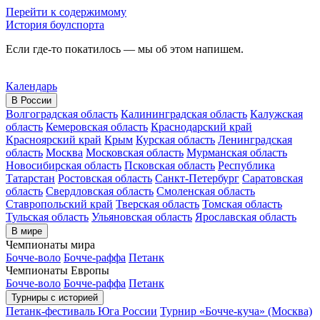
Перейти к содержимому
История боулспорта
Если где-то покатилось — мы об этом напишем.
Календарь
В России
Волгоградская область
Калининградская область
Калужская
область
Кемеровская область
Краснодарский край
Красноярский край
Крым
Курская область
Ленинградская
область
Москва
Московская область
Мурманская область
Новосибирская область
Псковская область
Республика
Татарстан
Ростовская область
Санкт-Петербург
Саратовская
область
Свердловская область
Смоленская область
Ставропольский край
Тверская область
Томская область
Тульская область
Ульяновская область
Ярославская область
В мире
Чемпионаты мира
Бочче-воло
Бочче-раффа
Петанк
Чемпионаты Европы
Бочче-воло
Бочче-раффа
Петанк
Турниры с историей
Петанк-фестиваль Юга России
Турнир «Бочче-куча» (Москва)