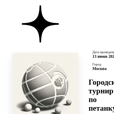
Дата проведен
13 июня 202
Город
Москва
Городс
турнир
по
петанку