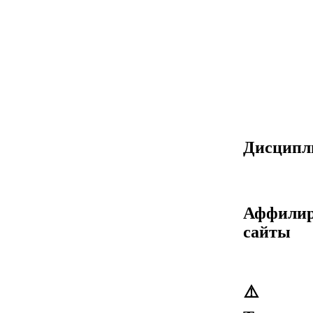
Дисцип
Аффилир
сайты
⚠️