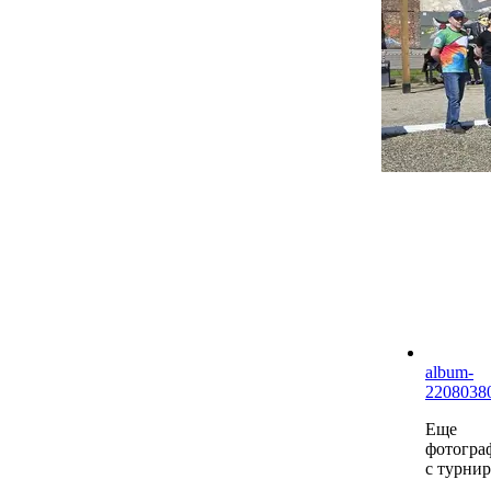
album-
2208038
Еще
фотогра
с турнир