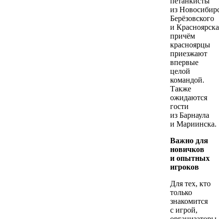
петанкисты
из Новосибирс
Берёзовского
и Красноярск
причём
красноярцы
приезжают
впервые
целой
командой.
Также
ожидаются
гости
из Барнаула
и Мариинска.
Важно для
новичков
и опытных
игроков
Для тех, кто
только
знакомится
с игрой,
организаторы