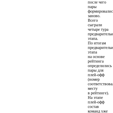
после чего
пары
формировалис
заново.
Всего
сыграли
четыре тура
предваритель
этапа.
По итогам
предваритель
этапа
на основе
рейтинга
определились
пары для
плей-офф
(номер
соответствова
месту
в рейтинге).
На этапе
плей-офф
состав
команд уже