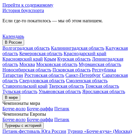
Перейти к содержимому
История боулспорта
Если где-то покатилось — мы об этом напишем.
Календарь
В России
Волгоградская область
Калининградская область
Калужская
область
Кемеровская область
Краснодарский край
Красноярский край
Крым
Курская область
Ленинградская
область
Москва
Московская область
Мурманская область
Новосибирская область
Псковская область
Республика
Татарстан
Ростовская область
Санкт-Петербург
Саратовская
область
Свердловская область
Смоленская область
Ставропольский край
Тверская область
Томская область
Тульская область
Ульяновская область
Ярославская область
В мире
Чемпионаты мира
Бочче-воло
Бочче-раффа
Петанк
Чемпионаты Европы
Бочче-воло
Бочче-раффа
Петанк
Турниры с историей
Петанк-фестиваль Юга России
Турнир «Бочче-куча» (Москва)