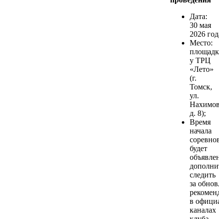
Дата:
30 мая
2026 год
Место:
площадк
у ТРЦ
«Лето»
(г.
Томск,
ул.
Нахимов
д. 8);
Время
начала
соревно
будет
объявле
дополни
следить
за обно
рекомен
в офици
каналах
клуба.