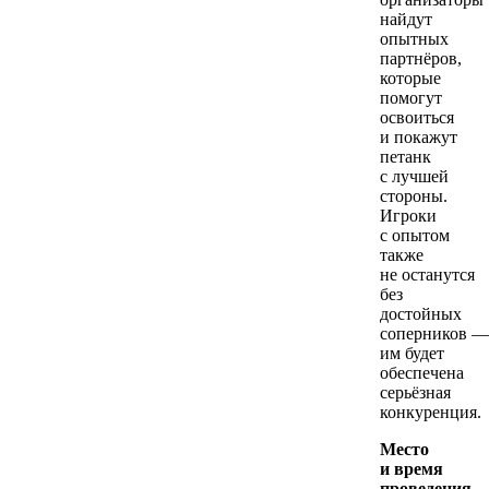
найдут
опытных
партнёров,
которые
помогут
освоиться
и покажут
петанк
с лучшей
стороны.
Игроки
с опытом
также
не останутся
без
достойных
соперников —
им будет
обеспечена
серьёзная
конкуренция.
Место
и время
проведения