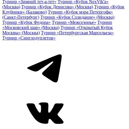
Турнир «Зимний тет-а-тет»
Турнир «Кубок NexVik'a»
(Москва)
Турнир «Кубок Денисова» (Москва)
Турнир «Кубок
Клубники» (Балаково)
Турнир «Кубок мэра Петергофа»
(Санкт-Петербург)
Турнир «Кубок Созидание» (Москва)
Турнир «Кубок Федора»
Турнир «Межсезонье»
Турнир
«Московский шар» (Москва)
Турнир «Открытый Кубок
Москвы» (Москва)
Турнир «Петербургская Марсельеза»
Турнир «Синглодуплетов»