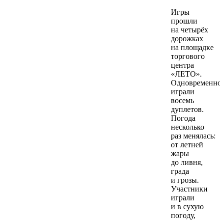
Игры
прошли
на четырёх
дорожках
на площадке
торгового
центра
«ЛЕТО».
Одновременн
играли
восемь
дуплетов.
Погода
несколько
раз менялась:
от летней
жары
до ливня,
града
и грозы.
Участники
играли
и в сухую
погоду,