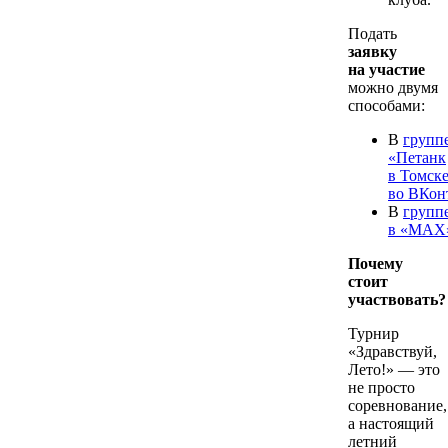
Подать
заявку
на участие
можно двумя
способами:
В
групп
«Петанк
в Томск
во ВКон
В
групп
в «MAX
Почему
стоит
участвовать?
Турнир
«Здравствуй,
Лето!» — это
не просто
соревнование,
а настоящий
летний