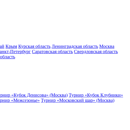
ай
Крым
Курская область
Ленинградская область
Москва
анкт-Петербург
Саратовская область
Свердловская область
область
рнир «Кубок Денисова» (Москва)
Турнир «Кубок Клубники»
рнир «Межсезонье»
Турнир «Московский шар» (Москва)