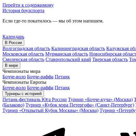
Перейти к содержимому
История боулспорта
Если где-то покатилось — мы об этом напишем.
Календарь
В России
Волгоградская область
Калининградская область
Калужская об
Московская область
Мурманская область
Новосибирская облас
Смоленская область
Ставропольский край
Тверская область
Том
В мире
Чемпионаты мира
Бочче-воло
Бочче-раффа
Петанк
Чемпионаты Европы
Бочче-воло
Бочче-раффа
Петанк
Турниры с историей
Петанк-фестиваль Юга России
Турнир «Бочче-куча» (Москва)
(Балаково)
Турнир «Кубок мэра Петергофа» (Санкт-Петербург)
Турнир «Открытый Кубок Москвы» (Москва)
Турнир «Петербу