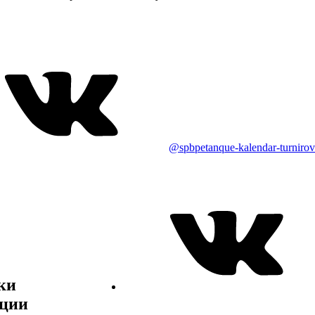
@spbpetanque-kalendar-turnirov
ки
ции