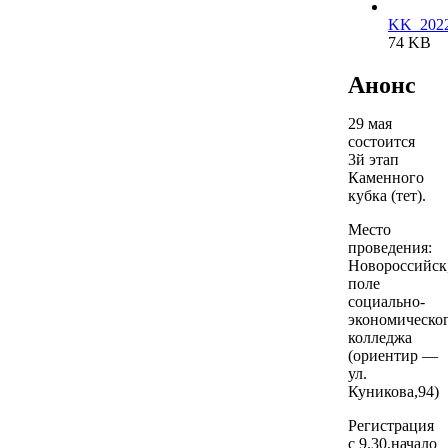
KK_2022
74 KB
Анонс
29 мая
состоится
3й этап
Каменного
кубка (тет).
Место
проведения:
Новороссийск
поле
социально-
экономическо
колледжа
(ориентир —
ул.
Куникова,94)
Регистрация
с 9.30,начало