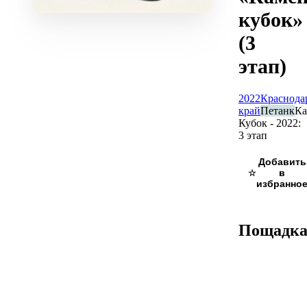
кубок»
(3
этап)
2022
Краснода
край
Петанк
К
Кубок - 2022:
3 этап
☆
Пощадк