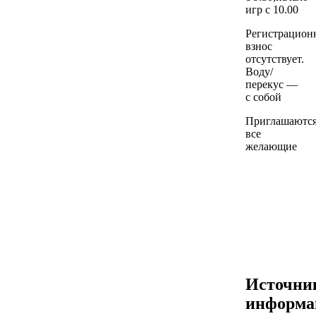
игр с 10.00
Регистрацион
взнос
отсутствует.
Воду/
перекус —
с собой
Приглашаютс
все
желающие
Источни
информа