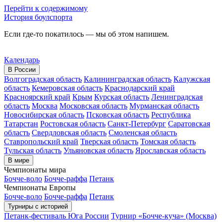
Перейти к содержимому
История боулспорта
Если где-то покатилось — мы об этом напишем.
Календарь
В России
Волгоградская область
Калининградская область
Калужская
область
Кемеровская область
Краснодарский край
Красноярский край
Крым
Курская область
Ленинградская
область
Москва
Московская область
Мурманская область
Новосибирская область
Псковская область
Республика
Татарстан
Ростовская область
Санкт-Петербург
Саратовская
область
Свердловская область
Смоленская область
Ставропольский край
Тверская область
Томская область
Тульская область
Ульяновская область
Ярославская область
В мире
Чемпионаты мира
Бочче-воло
Бочче-раффа
Петанк
Чемпионаты Европы
Бочче-воло
Бочче-раффа
Петанк
Турниры с историей
Петанк-фестиваль Юга России
Турнир «Бочче-куча» (Москва)