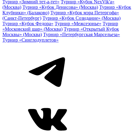
Турнир «Зимний тет-а-тет»
Турнир «Кубок NexVik'a»
(Москва)
Турнир «Кубок Денисова» (Москва)
Турнир «Кубок
Клубники» (Балаково)
Турнир «Кубок мэра Петергофа»
(Санкт-Петербург)
Турнир «Кубок Созидание» (Москва)
Турнир «Кубок Федора»
Турнир «Межсезонье»
Турнир
«Московский шар» (Москва)
Турнир «Открытый Кубок
Москвы» (Москва)
Турнир «Петербургская Марсельеза»
Турнир «Синглодуплетов»