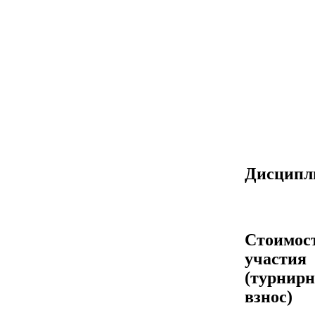
Дисцип
Стоимос
участия
(турнир
взнос)