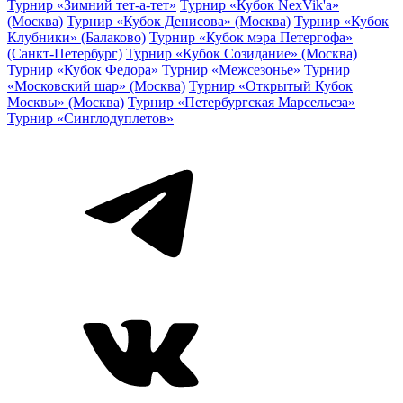
Турнир «Зимний тет-а-тет»
Турнир «Кубок NexVik'a»
(Москва)
Турнир «Кубок Денисова» (Москва)
Турнир «Кубок
Клубники» (Балаково)
Турнир «Кубок мэра Петергофа»
(Санкт-Петербург)
Турнир «Кубок Созидание» (Москва)
Турнир «Кубок Федора»
Турнир «Межсезонье»
Турнир
«Московский шар» (Москва)
Турнир «Открытый Кубок
Москвы» (Москва)
Турнир «Петербургская Марсельеза»
Турнир «Синглодуплетов»