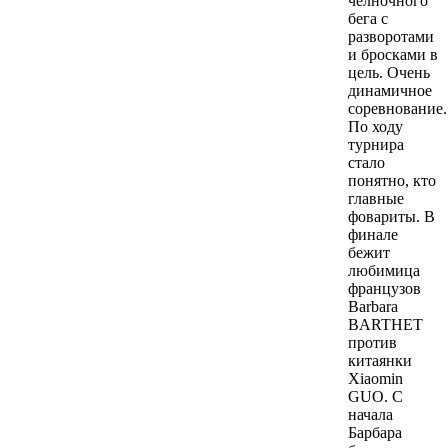
челночного
бега с
разворотами
и бросками в
цель. Очень
динамичное
соревнование.
По ходу
турнира
стало
понятно, кто
главные
фовариты. В
финале
бежит
любимица
французов
Barbara
BARTHET
против
китаянки
Xiaomin
GUO. С
начала
Барбара