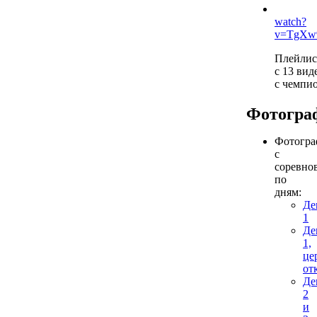
watch?
v=TgXw
Плейлис
с 13 вид
с чемпио
Фотогра
Фотогр
с
соревно
по
дням:
Де
1
Де
1,
це
от
Де
2
и