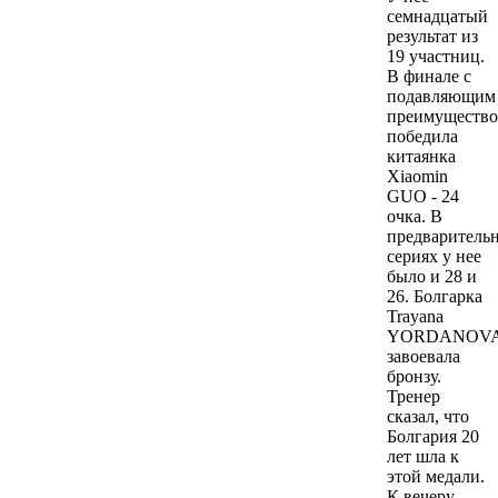
семнадцатый
результат из
19 участниц.
В финале с
подавляющим
преимуществ
победила
китаянка
Xiaomin
GUO - 24
очка. В
предваритель
сериях у нее
было и 28 и
26. Болгарка
Trayana
YORDANOV
завоевала
бронзу.
Тренер
сказал, что
Болгария 20
лет шла к
этой медали.
К вечеру