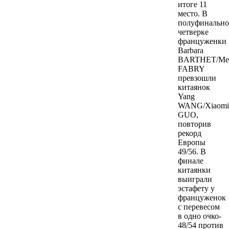
итоге 11
место. В
полуфинальн
четверке
француженки
Barbara
BARTHET/Mel
FABRY
превзошли
китаянок
Yang
WANG/Xiaomi
GUO,
повторив
рекорд
Европы
49/56. В
финале
китаянки
выиграли
эстафету у
француженок
с перевесом
в одно очко-
48/54 против