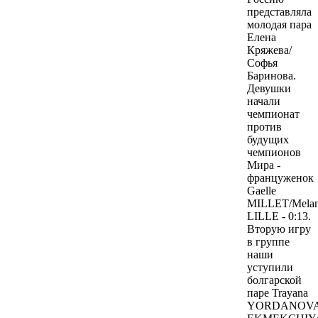
представляла
молодая пара
Елена
Кряжева/
Софья
Баринова.
Девушки
начали
чемпионат
против
будущих
чемпионов
Мира -
француженок
Gaelle
MILLET/Melan
LILLE - 0:13.
Вторую игру
в группе
наши
уступили
болгарской
паре Trayana
YORDANOVA/