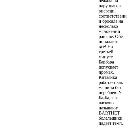
бежала на
пару шагов
впереди,
соответственн
и бросала на
несколько
мгновений
раньше. Обе
попадают
все! На
третьей
минуте
Барбара
допускает
промах.
Китаянка
работает как
машина без
перебоев. У
Ба-Ба, как
ласково
называют
BARTHET
болельщики,
падает темп.