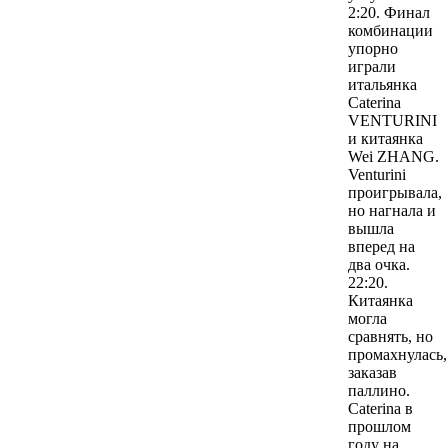
2:20. Финал
комбинации
упорно
играли
итальянка
Caterina
VENTURINI
и китаянка
Wei ZHANG.
Venturini
проигрывала,
но нагнала и
вышла
вперед на
два очка.
22:20.
Китаянка
могла
сравнять, но
промахнулась,
заказав
паллино.
Caterina в
прошлом
году на