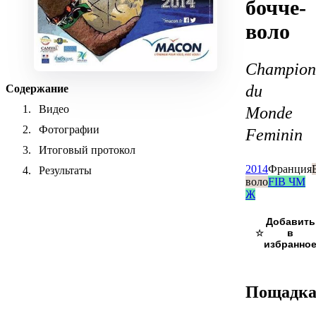
бочче-
воло
Champion
du
Содержание
Видео
Monde
Фотографии
Feminin
Итоговый протокол
2014
Франция
Результаты
воло
FIB ЧМ
Ж
☆
Пощадк