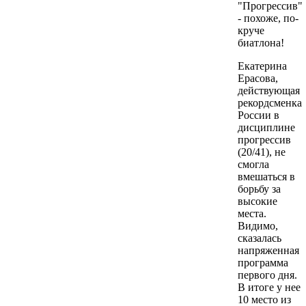
"Прогрессив"
- похоже, по-
круче
биатлона!
Екатерина
Ерасова,
действующая
рекордсменка
России в
дисциплине
прогрессив
(20/41), не
смогла
вмешаться в
борьбу за
высокие
места.
Видимо,
сказалась
напряженная
программа
первого дня.
В итоге у нее
10 место из