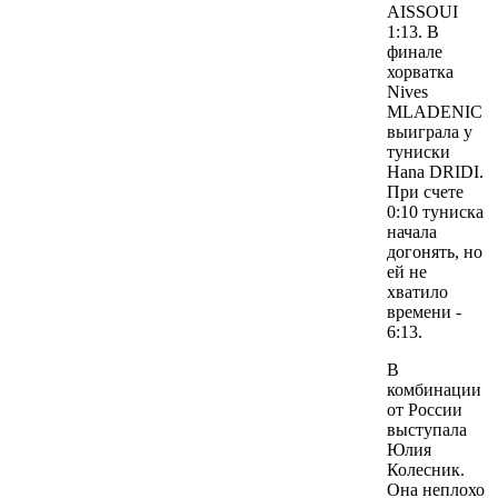
AISSOUI
1:13. В
финале
хорватка
Nives
MLADENIC
выиграла у
туниски
Hana DRIDI.
При счете
0:10 туниска
начала
догонять, но
ей не
хватило
времени -
6:13.
В
комбинации
от России
выступала
Юлия
Колесник.
Она неплохо