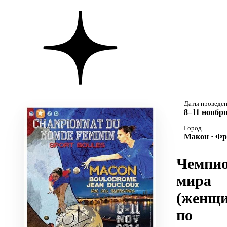
Даты проведе
8–11 ноября
Город
Макон · Ф
Чемпио
мира
(женщ
по