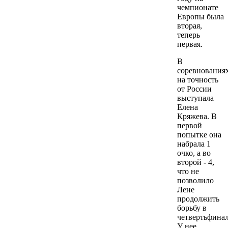
чемпионате
Европы была
вторая,
теперь
первая.
В
соревнования
на точность
от России
выступала
Елена
Кряжева. В
первой
попытке она
набрала 1
очко, а во
второй - 4,
что не
позволило
Лене
продолжить
борьбу в
четвертьфинал
У нее