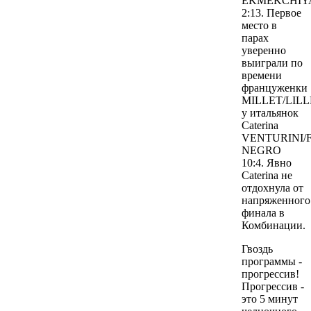
EKMEKCHIY
2:13. Первое
место в
парах
уверенно
выиграли по
времени
француженки
MILLET/LILL
у итальянок
Caterina
VENTURINI/Fe
NEGRO
10:4. Явно
Caterina не
отдохнула от
напряженного
финала в
Комбинации.
Гвоздь
программы -
прогрессив!
Прогрессив -
это 5 минут