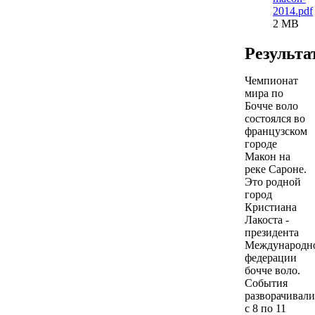
2014.pdf
2 MB
Результа
Чемпионат
мира по
Бочче воло
состоялся во
французском
городе
Макон на
реке Сароне.
Это родной
город
Кристиана
Лакоста -
президента
Международн
федерации
бочче воло.
События
разворачивали
с 8 по 11