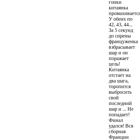
гонки
китаянка
промахивается
У обеих по
42, 43, 44...
За 5 секунд
до сирены
француженка
взбрасывает
шар и он
поражает
цель!
Китаянка
отстает на
два шага,
торопится
выбросить
свой
последний
шар и ... Не
попадает!
Финал
удался! Вся
сборная
Франции