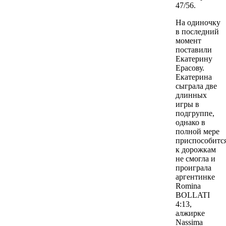
47/56.
На одиночку
в последний
момент
поставили
Екатерину
Ерасову.
Екатерина
сыграла две
длинных
игры в
подгруппе,
однако в
полной мере
приспособитс
к дорожкам
не смогла и
проиграла
аргентинке
Romina
BOLLATI
4:13,
алжирке
Nassima