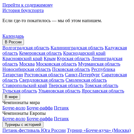
Перейти к содержимому
История боулспорта
Если где-то покатилось — мы об этом напишем.
Календарь
В России
Волгоградская область
Калининградская область
Калужская
область
Кемеровская область
Краснодарский край
Красноярский край
Крым
Курская область
Ленинградская
область
Москва
Московская область
Мурманская область
Новосибирская область
Псковская область
Республика
Татарстан
Ростовская область
Санкт-Петербург
Саратовская
область
Свердловская область
Смоленская область
Ставропольский край
Тверская область
Томская область
Тульская область
Ульяновская область
Ярославская область
В мире
Чемпионаты мира
Бочче-воло
Бочче-раффа
Петанк
Чемпионаты Европы
Бочче-воло
Бочче-раффа
Петанк
Турниры с историей
Петанк-фестиваль Юга России
Турнир «Бочче-куча» (Москва)