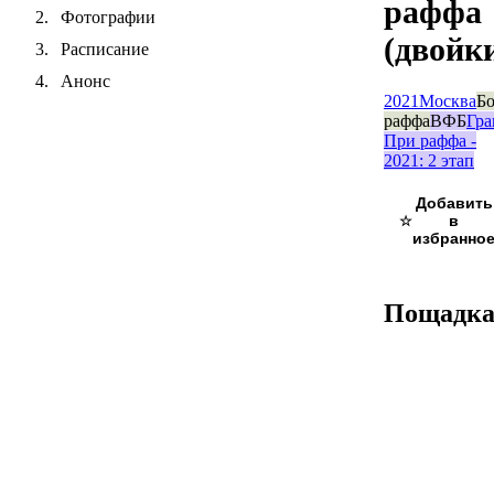
раффа
Фотографии
(двойк
Расписание
Анонс
2021
Москва
Бо
раффа
ВФБ
Гра
При раффа -
2021: 2 этап
☆
Пощадк