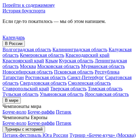
Перейти к содержимому
История боулспорта
Если где-то покатилось — мы об этом напишем.
Календарь
В России
Волгоградская область
Калининградская область
Калужская
область
Кемеровская область
Краснодарский край
Красноярский край
Крым
Курская область
Ленинградская
область
Москва
Московская область
Мурманская область
Новосибирская область
Псковская область
Республика
Татарстан
Ростовская область
Санкт-Петербург
Саратовская
область
Свердловская область
Смоленская область
Ставропольский край
Тверская область
Томская область
Тульская область
Ульяновская область
Ярославская область
В мире
Чемпионаты мира
Бочче-воло
Бочче-раффа
Петанк
Чемпионаты Европы
Бочче-воло
Бочче-раффа
Петанк
Турниры с историей
Петанк-фестиваль Юга России
Турнир «Бочче-куча» (Москва)