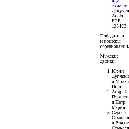
игр
мужчин
Докумен
Adobe
PDF,
136 KB
Победители
и призёры
соревнований
Мужские
двойки:
Юрий
Дупляк
и Михаи
Попов
Андрей
Пузанов
и Петр
Марин
Сергей
Стыкал
и Влади
Стыкал