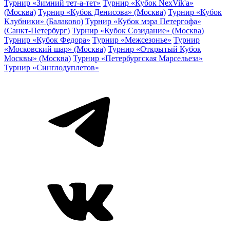
Турнир «Зимний тет-а-тет»
Турнир «Кубок NexVik'a»
(Москва)
Турнир «Кубок Денисова» (Москва)
Турнир «Кубок
Клубники» (Балаково)
Турнир «Кубок мэра Петергофа»
(Санкт-Петербург)
Турнир «Кубок Созидание» (Москва)
Турнир «Кубок Федора»
Турнир «Межсезонье»
Турнир
«Московский шар» (Москва)
Турнир «Открытый Кубок
Москвы» (Москва)
Турнир «Петербургская Марсельеза»
Турнир «Синглодуплетов»