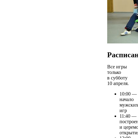
Расписа
Все игры
только
в субботу
10 апреля.
10:00 —
начало
мужски
игр
11:40 —
построе
и церем
открыти