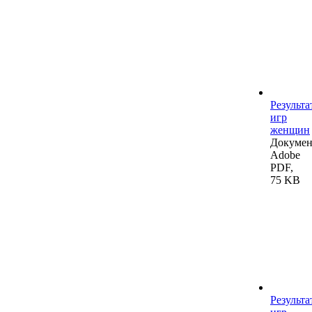
Результа
игр
женщин
Докумен
Adobe
PDF,
75 KB
Результа