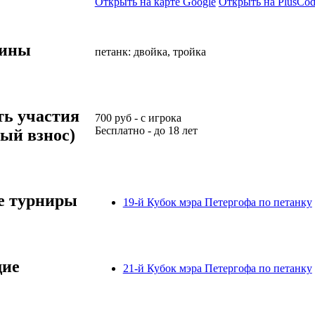
Открыть на карте Google
Открыть на PlusCod
лины
петанк: двойка, тройка
ть участия
700
руб
-
с игрока
Бесплатно
-
до 18 лет
ый взнос)
 турниры
19-й Кубок мэра Петергофа по петанку
ие
21-й Кубок мэра Петергофа по петанку