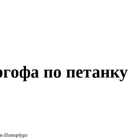
ргофа по петанку
т-Петербург