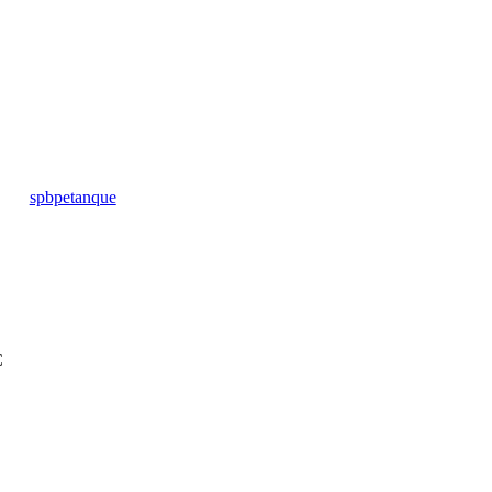
spbpetanque
C
C