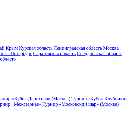
ай
Крым
Курская область
Ленинградская область
Москва
анкт-Петербург
Саратовская область
Свердловская область
область
рнир «Кубок Денисова» (Москва)
Турнир «Кубок Клубники»
рнир «Межсезонье»
Турнир «Московский шар» (Москва)