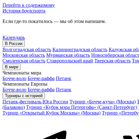
Перейти к содержимому
История боулспорта
Если где-то покатилось — мы об этом напишем.
Календарь
В России
Волгоградская область
Калининградская область
Калужская об
Московская область
Мурманская область
Новосибирская облас
Смоленская область
Ставропольский край
Тверская область
Том
В мире
Чемпионаты мира
Бочче-воло
Бочче-раффа
Петанк
Чемпионаты Европы
Бочче-воло
Бочче-раффа
Петанк
Турниры с историей
Петанк-фестиваль Юга России
Турнир «Бочче-куча» (Москва)
(Балаково)
Турнир «Кубок мэра Петергофа» (Санкт-Петербург)
Турнир «Открытый Кубок Москвы» (Москва)
Турнир «Петербу