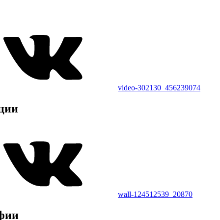
video-302130_456239074
ции
wall-124512539_20870
фии