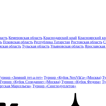
ласть
Кемеровская область
Краснодарский край
Красноярский кр
ть
Псковская область
Республика Татарстан
Ростовская область
С
ская область
Тульская область
Ульяновская область
Ярославская 
Турнир «Зимний тет-а-тет»
Турнир «Кубок NexVik'a» (Москва)
Ту
Турнир «Кубок Созидание» (Москва)
Турнир «Кубок Федора»
Ту
ргская Марсельеза»
Турнир «Синглодуплетов»