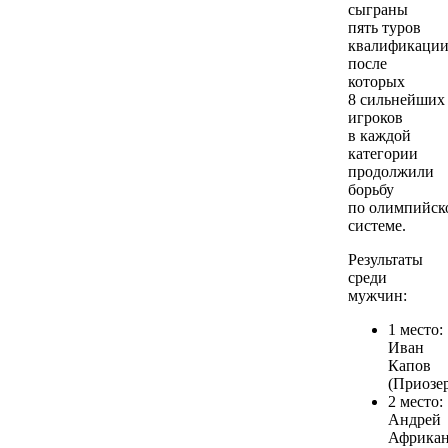
сыграны
пять туров
квалификации
после
которых
8 сильнейших
игроков
в каждой
категории
продолжили
борьбу
по олимпийск
системе.
Результаты
среди
мужчин:
1 место:
Иван
Капов
(Приозер
2 место:
Андрей
Африка