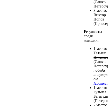
(Санкт-
Петербур
3 место:
Виктор
Попов
(Приозер
Результаты
среди
женщин:
1 место:
Татьяна
Пимено
(Санкт-
Петербу
победа
аннулиро
см.
Протес
1 место:
Гульназ
Багаутд
(Петерго
2 место: