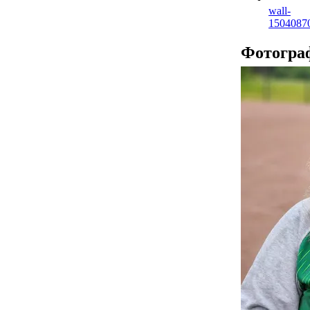
wall-
1504087
Фотогра