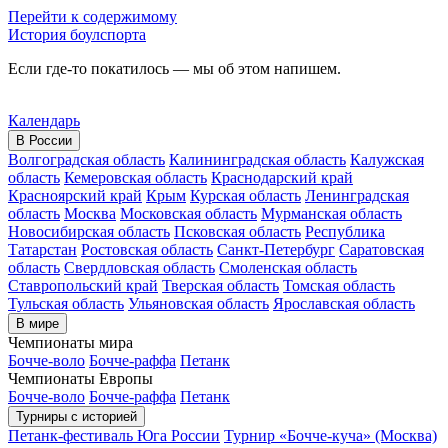
Перейти к содержимому
История боулспорта
Если где-то покатилось — мы об этом напишем.
Календарь
В России
Волгоградская область
Калининградская область
Калужская
область
Кемеровская область
Краснодарский край
Красноярский край
Крым
Курская область
Ленинградская
область
Москва
Московская область
Мурманская область
Новосибирская область
Псковская область
Республика
Татарстан
Ростовская область
Санкт-Петербург
Саратовская
область
Свердловская область
Смоленская область
Ставропольский край
Тверская область
Томская область
Тульская область
Ульяновская область
Ярославская область
В мире
Чемпионаты мира
Бочче-воло
Бочче-раффа
Петанк
Чемпионаты Европы
Бочче-воло
Бочче-раффа
Петанк
Турниры с историей
Петанк-фестиваль Юга России
Турнир «Бочче-куча» (Москва)