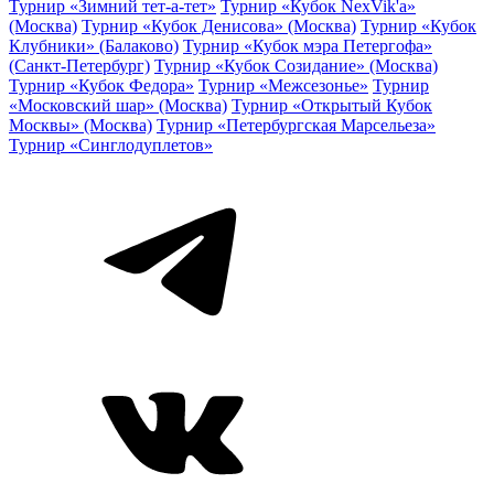
Турнир «Зимний тет-а-тет»
Турнир «Кубок NexVik'a»
(Москва)
Турнир «Кубок Денисова» (Москва)
Турнир «Кубок
Клубники» (Балаково)
Турнир «Кубок мэра Петергофа»
(Санкт-Петербург)
Турнир «Кубок Созидание» (Москва)
Турнир «Кубок Федора»
Турнир «Межсезонье»
Турнир
«Московский шар» (Москва)
Турнир «Открытый Кубок
Москвы» (Москва)
Турнир «Петербургская Марсельеза»
Турнир «Синглодуплетов»