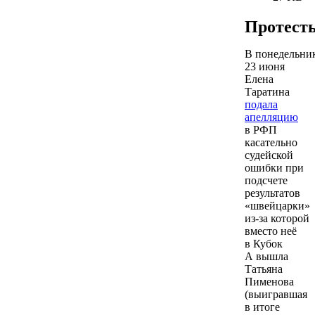
Протест
В понедельни
23 июня
Елена
Таратина
подала
апелляцию
в РФП
касательно
судейской
ошибки при
подсчете
результатов
«швейцарки»
из-за которой
вместо неё
в Кубок
А вышла
Татьяна
Пименова
(выигравшая
в итоге