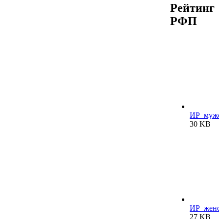
Рейтинг
РФП
ИР_мужс
30 KB
ИР_женс
27 KB