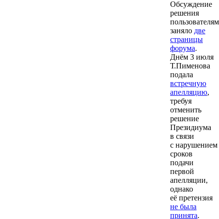
Обсуждение
решения
пользователя
заняло
две
страницы
форума
.
Днём 3 июля
Т.Пименова
подала
встречную
апелляцию
,
требуя
отменить
решение
Президиума
в связи
с нарушением
сроков
подачи
первой
апелляции,
однако
её претензия
не была
принята
.