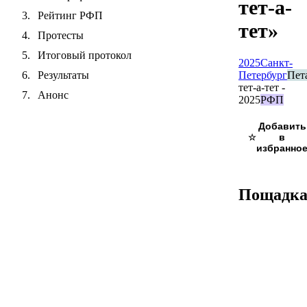
тет-а-
Рейтинг РФП
тет»
Протесты
Итоговый протокол
2025
Санкт-
Петербург
Пет
Результаты
тет-а-тет -
Анонс
2025
РФП
☆
Пощадк