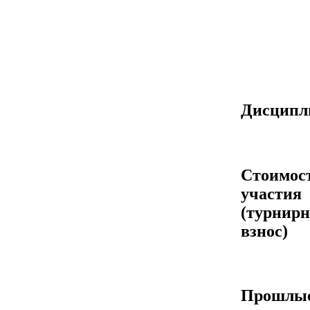
Дисцип
Стоимос
участия
(турнир
взнос)
Прошлы