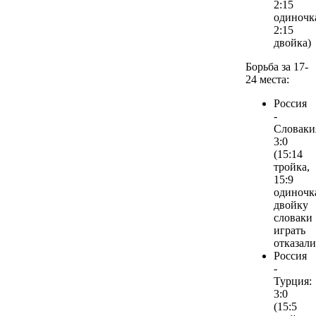
2:15
одиночк
2:15
двойка)
Борьба за 17-
24 места:
Россия
-
Словаки
3:0
(15:14
тройка,
15:9
одиночк
двойку
словаки
играть
отказали
Россия
-
Турция:
3:0
(15:5