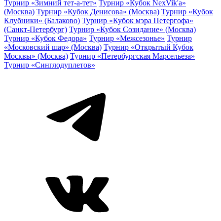
Турнир «Зимний тет-а-тет»
Турнир «Кубок NexVik'a»
(Москва)
Турнир «Кубок Денисова» (Москва)
Турнир «Кубок
Клубники» (Балаково)
Турнир «Кубок мэра Петергофа»
(Санкт-Петербург)
Турнир «Кубок Созидание» (Москва)
Турнир «Кубок Федора»
Турнир «Межсезонье»
Турнир
«Московский шар» (Москва)
Турнир «Открытый Кубок
Москвы» (Москва)
Турнир «Петербургская Марсельеза»
Турнир «Синглодуплетов»