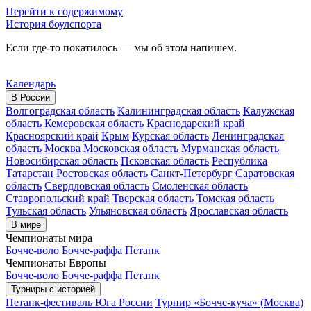
Перейти к содержимому
История боулспорта
Если где-то покатилось — мы об этом напишем.
Календарь
В России
Волгоградская область
Калининградская область
Калужская
область
Кемеровская область
Краснодарский край
Красноярский край
Крым
Курская область
Ленинградская
область
Москва
Московская область
Мурманская область
Новосибирская область
Псковская область
Республика
Татарстан
Ростовская область
Санкт-Петербург
Саратовская
область
Свердловская область
Смоленская область
Ставропольский край
Тверская область
Томская область
Тульская область
Ульяновская область
Ярославская область
В мире
Чемпионаты мира
Бочче-воло
Бочче-раффа
Петанк
Чемпионаты Европы
Бочче-воло
Бочче-раффа
Петанк
Турниры с историей
Петанк-фестиваль Юга России
Турнир «Бочче-куча» (Москва)