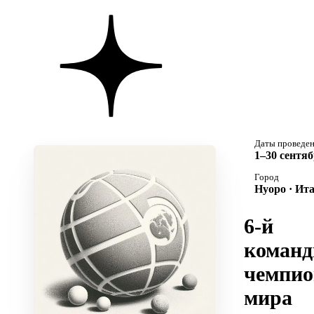
Даты проведе
1–30 сентяб
Город
Нуоро · Ит
6-й
коман
чемпио
мира