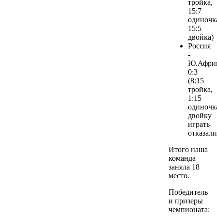
тройка,
15:7
одиночк
15:5
двойка)
Россия
-
Ю.Африк
0:3
(8:15
тройка,
1:15
одиночк
двойку
играть
отказали
Итого наша
команда
заняла 18
место.
Победитель
и призеры
чемпионата: