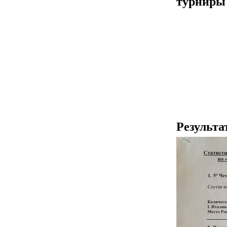
турниры
Результа