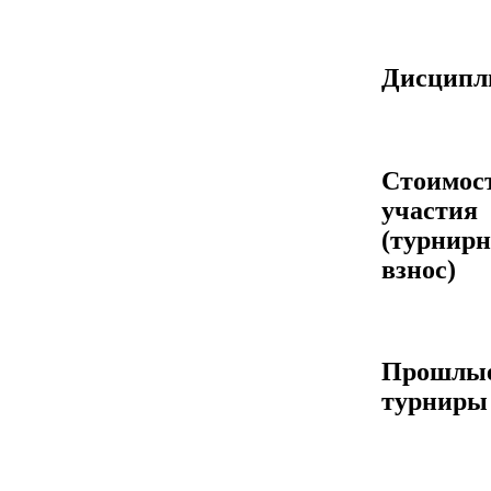
Дисцип
Стоимос
участия
(турнир
взнос)
Прошлы
турниры