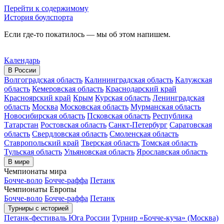
Перейти к содержимому
История боулспорта
Если где-то покатилось — мы об этом напишем.
Календарь
В России
Волгоградская область
Калининградская область
Калужская
область
Кемеровская область
Краснодарский край
Красноярский край
Крым
Курская область
Ленинградская
область
Москва
Московская область
Мурманская область
Новосибирская область
Псковская область
Республика
Татарстан
Ростовская область
Санкт-Петербург
Саратовская
область
Свердловская область
Смоленская область
Ставропольский край
Тверская область
Томская область
Тульская область
Ульяновская область
Ярославская область
В мире
Чемпионаты мира
Бочче-воло
Бочче-раффа
Петанк
Чемпионаты Европы
Бочче-воло
Бочче-раффа
Петанк
Турниры с историей
Петанк-фестиваль Юга России
Турнир «Бочче-куча» (Москва)