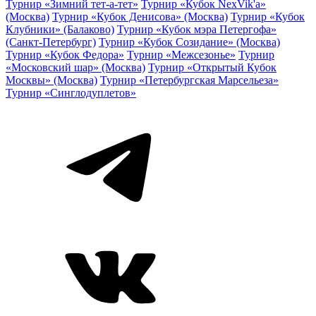
Турнир «Зимний тет-а-тет»
Турнир «Кубок NexVik'a»
(Москва)
Турнир «Кубок Денисова» (Москва)
Турнир «Кубок
Клубники» (Балаково)
Турнир «Кубок мэра Петергофа»
(Санкт-Петербург)
Турнир «Кубок Созидание» (Москва)
Турнир «Кубок Федора»
Турнир «Межсезонье»
Турнир
«Московский шар» (Москва)
Турнир «Открытый Кубок
Москвы» (Москва)
Турнир «Петербургская Марсельеза»
Турнир «Синглодуплетов»