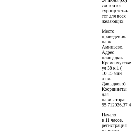
24 июня (сб)
состоится
турнир тет-а-
тет для всех
желающих
Место
проведения:
парк
Аминьево.
Адрес
площадки:
Кременчугска
ул 38 к.1 (
10-15 мин
от м.
Давыдково).
Координаты
для
навигатора:
55.712926,37.
Начало
в 11 часов,
регистрация
на месте