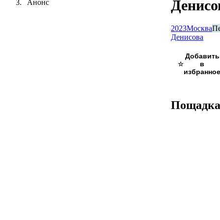
Денисо
Анонс
2023
Москва
П
Денисова
☆
Пощадк