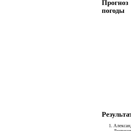
Прогноз
погоды
Результа
Алексан
Лютико