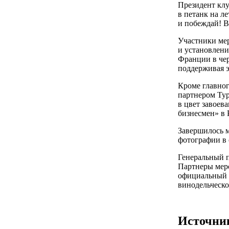
Президент клу
в петанк на ле
и побеждай! В
Участники мер
и установлени
Франции в чер
поддерживая 
Кроме главног
партнером Ту
в цвет завоев
бизнесмен» в 
Завершилось м
фотографии в 
Генеральный 
Партнеры меро
официальный б
винодельческо
Источни