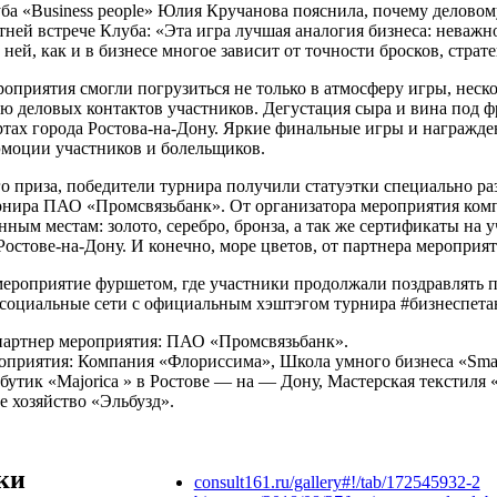
ба «Business people» Юлия Кручанова пояснила, почему делово
тней встрече Клуба: «Эта игра лучшая аналогия бизнеса: неважно
 ней, как и в бизнесе многое зависит от точности бросков, стра
оприятия смогли погрузиться не только в атмосферу игры, неск
ю деловых контактов участников. Дегустация сыра и вина под
тах города Ростова-на-Дону. Яркие финальные игры и награжде
эмоции участников и болельщиков.
о приза, победители турнира получили статуэтки специально р
рнира ПАО «Промсвязьбанк». От организатора мероприятия ком
анным местам: золото, серебро, бронза, а так же сертификаты на
Ростове-на-Дону. И конечно, море цветов, от партнера меропри
ероприятие фуршетом, где участники продолжали поздравлять п
социальные сети с официальным хэштэгом турнира #бизнеспета
партнер мероприятия: ПАО «Промсвязьбанк».
приятия: Компания «Флориссима», Школа умного бизнеса «Smart 
утик «Majorica » в Ростове — на — Дону, Мастерская текстиля
е хозяйство «Эльбузд».
ки
consult161.ru/gallery#!/tab/172545932-2