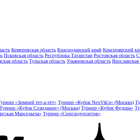
ласть
Кемеровская область
Краснодарский край
Красноярский кр
ть
Псковская область
Республика Татарстан
Ростовская область
С
ская область
Тульская область
Ульяновская область
Ярославская 
Турнир «Зимний тет-а-тет»
Турнир «Кубок NexVik'a» (Москва)
Ту
Турнир «Кубок Созидание» (Москва)
Турнир «Кубок Федора»
Ту
ргская Марсельеза»
Турнир «Синглодуплетов»