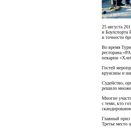
25 августа 20
и Боулспорта 
и точности бр
Во время Турн
ресторана «PA
пекарни «Хлеб
Гостей меропр
круасаны и ша
Судейство, ор
решило множе
Многие участн
с теми, кто г
скандирование
Главный приз 
Третье место 