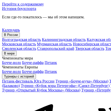
Перейти к содержимому
История боулспорта
Если где-то покатилось — мы об этом напишем.
Календарь
В России
Волгоградская область
Калининградская область
Калужская об
Московская область
Мурманская область
Новосибирская облас
Смоленская область
Ставропольский край
Тверская область
Том
В мире
Чемпионаты мира
Бочче-воло
Бочче-раффа
Петанк
Чемпионаты Европы
Бочче-воло
Бочче-раффа
Петанк
Турниры с историей
Петанк-фестиваль Юга России
Турнир «Бочче-куча» (Москва)
(Балаково)
Турнир «Кубок мэра Петергофа» (Санкт-Петербург)
Турнир «Открытый Кубок Москвы» (Москва)
Турнир «Петербу