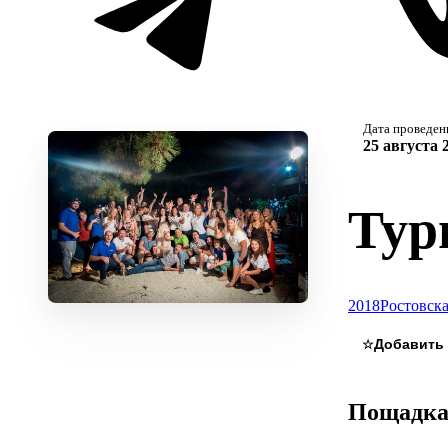
Дата проведен
25 августа 
Тур
2018
Ростовска
☆
Пощадк