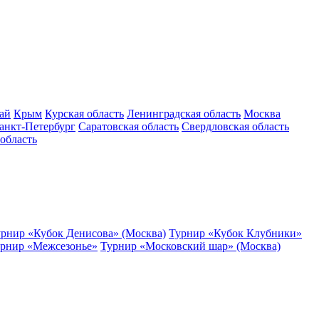
ай
Крым
Курская область
Ленинградская область
Москва
анкт-Петербург
Саратовская область
Свердловская область
область
рнир «Кубок Денисова» (Москва)
Турнир «Кубок Клубники»
рнир «Межсезонье»
Турнир «Московский шар» (Москва)