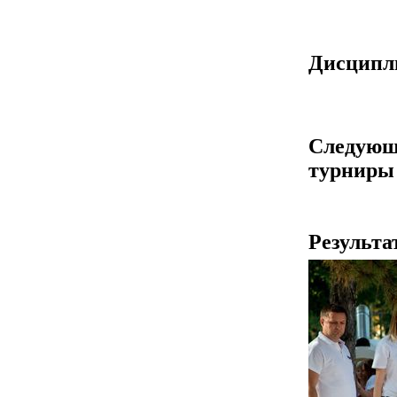
Дисцип
Следующ
турниры
Результа