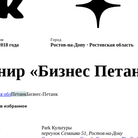
ия
Город
2018 года
Ростов-на-Дону · Ростовская область
нир «Бизнес Петан
я обл
Петанк
Бизнес-Петанк
а
Park Культуры
переулок Семашко 51, Ростов-на-Дону