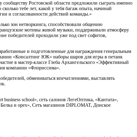
му сообществу Ростовской области предложили сыграть именно
 сколько тебе лет, какой у тебя багаж опыта, начинай
тегии и согласованности действий команды.»
олько зон нетворкинга, способствовали общению
 французские мотивы живой музыки, поддерживали атмосферу
ние победителей проходили уже под свет софитов,
азработанные и подготовленные для награждения генеральным
пании «Консалтинг ЮК» наборы шаров для игры в петанк
 участие в мастер-классе Глеба Архангельского «Эффективный
ятия компании «Флориссима».
обедителей, обмениваться впечатлениями, выставлять
нк.
business school», сеть салонов ЛегеОптика, «Кантата»,
 «Белка и орех», Сеть магазинов DIPLOMAT, Донское