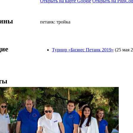
Открыть на карте Google
Открыть на PlusCod
лины
петанк: тройка
ие
Турнир «Бизнес Петанк 2019»
(25 мая 
ты