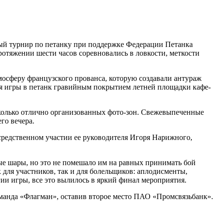
тый турнир по петанку при поддержке Федерации Петанка
ротяжении шести часов соревновались в ловкости, меткости
мосферу французского прованса, которую создавали антураж
ля игры в петанк гравийным покрытием летней площадки кафе-
колько отлично организованных фото-зон. Свежевыпеченные
го вечера.
средственном участии ее руководителя Игоря Нарижного,
ые шары, но это не помешало им на равных принимать бой
к для участников, так и для болельщиков: аплодисменты,
ии игры, все это вылилось в яркий финал мероприятия.
манда «Флагман», оставив второе место ПАО «Промсвязьбанк».