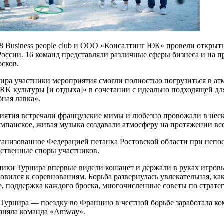
18 Business people club и ООО «Консалтинг ЮК» провели откры
России. 16 команд представляли различные сферы бизнеса и на п
осков.
ира участники мероприятия смогли полностью погрузиться в ат
RK культуры [и отдыха]» в сочетании с идеально подходящей д
ная лавка».
иятия встречали французские мимы и любезно провожали в нес
мпанское, живая музыка создавали атмосферу на протяжении все
ганизованное Федерацией петанка Ростовской области при непо
ственные споры участников.
ики Турнира впервые видели кошанет и держали в руках игров
отовился к соревнованиям. Борьба развернулась увлекательная, ка
, поддержка каждого броска, многочисленные советы по стратег
Турнира — поездку во Францию в честной борьбе заработала ко
заняла команда «Amway».