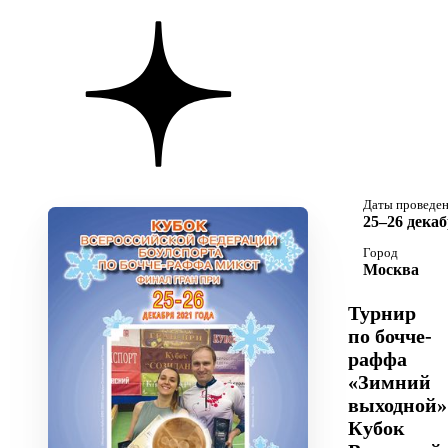
Даты проведе
25–26 декаб
Город
Москва
Турнир
по бочче-
раффа
«Зимний
выходной»
Кубок