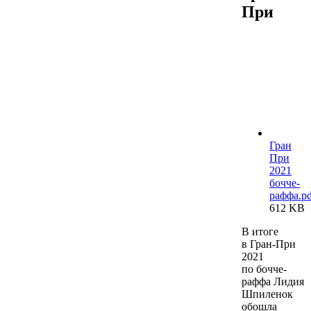
При
Гран
При
2021
бочче-
раффа.pd
612 KB
В итоге
в Гран-При
2021
по бочче-
раффа Лидия
Шпиленок
обошла