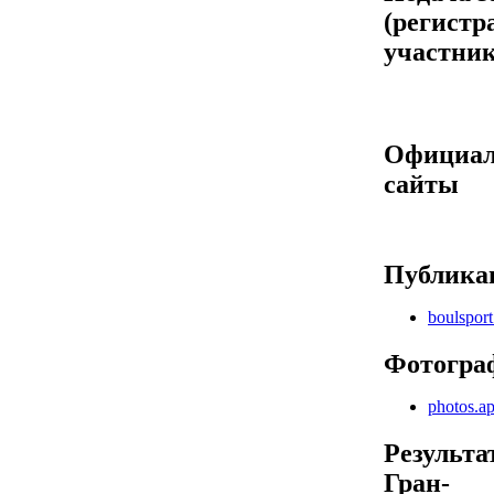
(регистр
участник
Официа
сайты
Публика
boulspor
Фотогра
photos.
Результа
Гран-