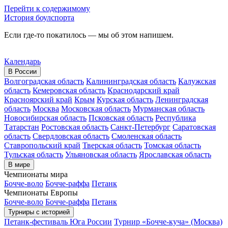
Перейти к содержимому
История боулспорта
Если где-то покатилось — мы об этом напишем.
Календарь
В России
Волгоградская область
Калининградская область
Калужская
область
Кемеровская область
Краснодарский край
Красноярский край
Крым
Курская область
Ленинградская
область
Москва
Московская область
Мурманская область
Новосибирская область
Псковская область
Республика
Татарстан
Ростовская область
Санкт-Петербург
Саратовская
область
Свердловская область
Смоленская область
Ставропольский край
Тверская область
Томская область
Тульская область
Ульяновская область
Ярославская область
В мире
Чемпионаты мира
Бочче-воло
Бочче-раффа
Петанк
Чемпионаты Европы
Бочче-воло
Бочче-раффа
Петанк
Турниры с историей
Петанк-фестиваль Юга России
Турнир «Бочче-куча» (Москва)