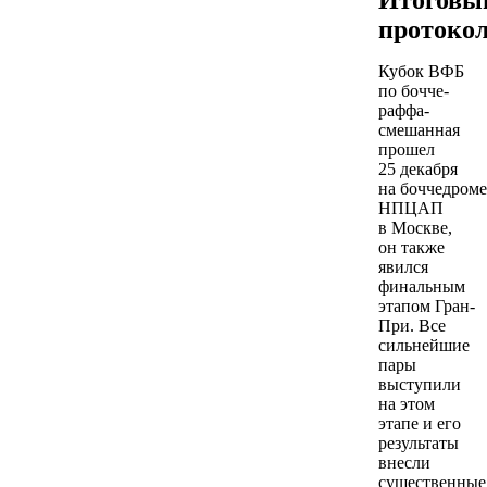
протоко
Кубок ВФБ
по бочче-
раффа-
смешанная
прошел
25 декабря
на боччедроме
НПЦАП
в Москве,
он также
явился
финальным
этапом Гран-
При. Все
сильнейшие
пары
выступили
на этом
этапе и его
результаты
внесли
существенные