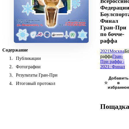
Всероссий
Федераци
Боулспорт
Финал
Гран-При
по бочче-
раффа
Содержание
2021
Москва
Бо
раффа
Гран-
Публикации
При раффа -
2021: Финал
Фотографии
Результаты Гран-При
☆
Итоговый протокол
Пощадк