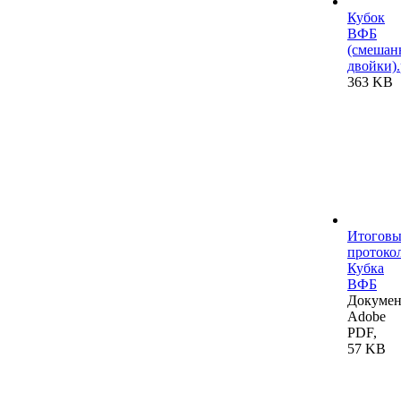
Кубок
ВФБ
(смешан
двойки).
363 KB
Итогов
протоко
Кубка
ВФБ
Докумен
Adobe
PDF,
57 KB