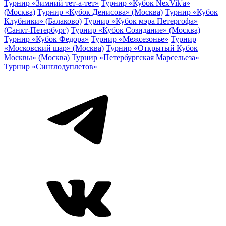
Турнир «Зимний тет-а-тет»
Турнир «Кубок NexVik'a»
(Москва)
Турнир «Кубок Денисова» (Москва)
Турнир «Кубок
Клубники» (Балаково)
Турнир «Кубок мэра Петергофа»
(Санкт-Петербург)
Турнир «Кубок Созидание» (Москва)
Турнир «Кубок Федора»
Турнир «Межсезонье»
Турнир
«Московский шар» (Москва)
Турнир «Открытый Кубок
Москвы» (Москва)
Турнир «Петербургская Марсельеза»
Турнир «Синглодуплетов»