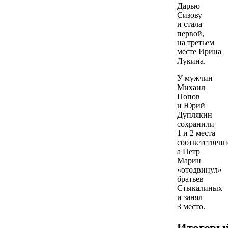
Дарью
Сизову
и стала
первой,
на третьем
месте Ирина
Лукина.
У мужчин
Михаил
Попов
и Юрий
Дуплякин
сохранили
1 и 2 места
соответственн
а Петр
Марин
«отодвинул»
братьев
Стыкалиных
и занял
3 место.
Итоговы